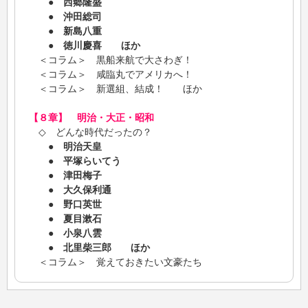
●
西郷隆盛
●
沖田総司
●
新島八重
●
徳川慶喜 ほか
＜コラム＞ 黒船来航で大さわぎ！
＜コラム＞ 咸臨丸でアメリカへ！
＜コラム＞ 新選組、結成！ ほか
【８章】 明治・大正・昭和
◇ どんな時代だったの？
●
明治天皇
●
平塚らいてう
●
津田梅子
●
大久保利通
●
野口英世
●
夏目漱石
●
小泉八雲
●
北里柴三郎 ほか
＜コラム＞ 覚えておきたい文豪たち