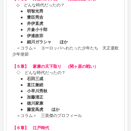
◇ どんな時代だったの？
●
明智光秀
●
豊臣秀吉
●
井伊直虎
●
片倉小十郎
●
伊達政宗
●
細川ガラシャ ほか
＜コラム＞ ヨーロッパへわたった少年たち 天正遣欧
少年使節
【５章】 家康の天下取り （関ヶ原の戦い）
◇ どんな時代だったの？
●
石田三成
●
直江兼続
●
小早川秀秋
●
加藤清正
●
徳川家康
●
藤堂高虎 ほか
＜コラム＞ 三英傑のプロフィール
【６章】 江戸時代