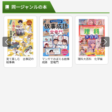
同一ジャンルの本
見て楽しむ 古事記の
マンガでおぼえる故事
理科大百科 化学編
絵事典
成語 登竜門