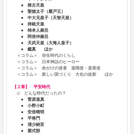
●
推古天皇
●
聖徳太子（厩戸王）
●
中大兄皇子（天智天皇）
●
持統天皇
●
柿本人麻呂
●
阿倍仲麻呂
●
天武天皇（大海人皇子）
●
鑑真 ほか
＜コラム＞ 弥生時代のくらし
＜コラム＞ 日本神話のヒーロー
＜コラム＞ 命がけの使者 遣隋使・遣唐使
＜コラム＞ 新しい国づくり 大化の改新 ほか
【２章】 平安時代
◇ どんな時代だったの？
●
菅原道真
●
小野小町
●
安倍晴明
●
平将門
●
清少納言
●
紫式部