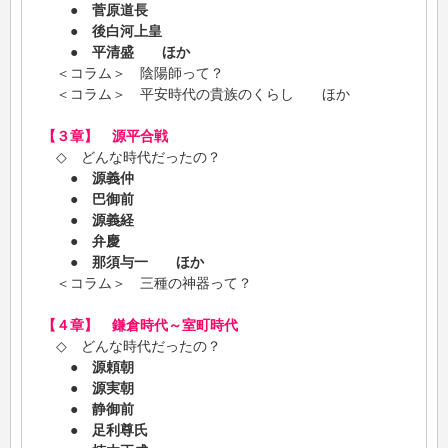
●
菅原道長
●
後白河上皇
●
平清盛 ほか
＜コラム＞ 陰陽師って？
＜コラム＞ 平安時代の貴族のくらし ほか
【３章】 源平合戦
◇ どんな時代だったの？
●
源義仲
●
巴御前
●
源義経
●
弁慶
●
那須与一 ほか
＜コラム＞ 三種の神器って？
【４章】 鎌倉時代～室町時代
◇ どんな時代だったの？
●
源頼朝
●
源実朝
●
静御前
●
足利尊氏