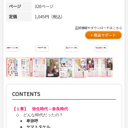
ページ
320ページ
定価
1,045円（税込）
正誤情報やダウンロードはこちら
商品サポート
CONTENTS
【１章】 弥生時代～奈良時代
◇ どんな時代だったの？
●
卑弥呼
●
ヤマトタケル