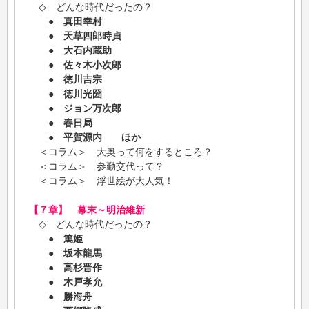
◇ どんな時代だったの？
●
真田幸村
●
天草四郎時貞
●
大石内蔵助
●
佐々木小次郎
●
徳川吉宗
●
徳川光圀
●
ジョン万次郎
●
春日局
●
平賀源内 ほか
＜コラム＞ 大奥って何をするところ？
＜コラム＞ 参勤交代って？
＜コラム＞ 浮世絵が大人気！
【７章】 幕末～明治維新
◇ どんな時代だったの？
●
篤姫
●
坂本龍馬
●
高杉晋作
●
木戸孝允
●
勝海舟