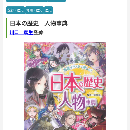
カルチャー・芸術・趣味
ゴルフ
犬・猫
ナンプレ
家庭医学・健康
こどもの本
住まい・インテリア・暮らし
おもてなし・ごちそう料理
編み物
辞典・語学
トレーニング
ペット・飼育
囲碁・将棋・麻雀
鉄道・車・自転車
看護・介護
ツボ・マッサージ
旅行・歴史
地理・歴史
歴史
美容・ファッション
各国料理
ソーイング
インテリア・ハウジング
児童一般
就職活動
運転免許
ジュニアスポーツ
園芸・野菜づくり
ゲーム・マジック
音楽・楽器
辞典
保育・教育
家庭医学・病気
看護一般
冠婚葬祭・手紙・ペン字
お弁当
クラフト
収納・掃除・暮らし
ダイエット・エクササイズ
学参・ドリル
おりがみ・あやとり
その他スポーツ
雑学
家相・風水・占い
趣味・鑑賞・カメラ
語学・旅行会話
原付・二輪
健康知識
介護一般
パネルシアター
日本の歴史 人物事典
就職活動
資格試験
妊娠・出産・育児
健康メニュー・ダイエット
メイク・ネイル・ヘア
冠婚葬祭・スピーチ・マナー
なぞなぞ・ゲーム
夏休みドリル
絵画・デッサン
普通免許
栄養事典
指導マニュアル
就職試験
調理器具クッキング
着物・着つけ
手紙・ペン字
妊娠・出産・育児
占い・心理ゲーム
総復習ドリル
川口 素生
監修
検定試験・資格試験
俳句・詩・ことば
その他免許
ビジネス
生活習慣病
公務員試験
お菓子・ケーキ・パン
離乳食・幼児食・こどもレシピ
のりもの・ずかん
学習・地図
英語検定・TOEIC
経営・経済・法律
飲み物・お酒
旅行・歴史
読み物・絵本
自由研究・読書感想文
漢字検定・数学検定
自己啓発
マネー・株・資産
音と光のでる絵本
えんぴつちょう
簿記検定
国内・海外旅行
文庫
ビジネス・法律
自己啓発
看護・薬学
地理・歴史
国外旅行
簿記・経理・税金・保険
ビジネス読み物
文庫
ダイアリー
ケアマネジャー
国内旅行
地理・地図
その他ビジネス
成美文庫
介護・社会福祉士
散歩・グルメ
歴史
ダイアリー
その他文庫
保育士
プラチナダイアリー プレステージ
司法書士・社労士
行政書士・宅建
FP
衛生管理・運行管理
建築・土木
電気・危険物
調理師
スキル・キャリアアップ