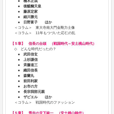
●
楠木正成
●
後醍醐天皇
●
藤原定家
●
細川勝元
●
日野富子 ほか
＜コラム＞ 東大寺南大門金剛力士像
＜コラム＞ 11年もつづいた応仁の乱
【５章】 信長の台頭 （戦国時代～安土桃山時代）
◇ どんな時代だったの？
●
武田信玄
●
上杉謙信
●
斉藤道三
●
織田信長
●
森蘭丸
●
前田利家
●
お市の方
●
長宗我部元親
●
ザビエル ほか
＜コラム＞ 戦国時代のファッション
【５章】 秀吉の天下統一 （安土桃山時代）