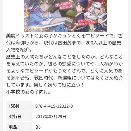
危険物取扱者
消防設備士
登録販売者
その他資格試験
美麗イラストと女の子がキュンとくるエピソードで、古
代は卑弥呼から、現代は吉田茂まで、200人以上の歴史
人物を紹介。
歴史上の人物たちがどんなことをしたのか、どんなこと
を考えていたのか、彼らの恋愛についてや、人柄がわか
るようなエピソードがもりだくさんで、とくに人気のあ
る源平合戦、戦国時代、新選組についてはたくさん紹介
しています。楽しく読めて役に立つ！
小学校の女の子向け。
ISBN
978-4-415-32322-0
発行日
2017年03月29日
判型
B6