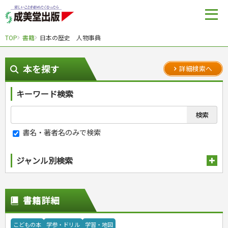
TOP
書籍
日本の歴史 人物事典
本を探す
詳細検索へ
キーワード検索
書名・著者名のみで検索
ジャンル別検索
趣味・娯楽
スポーツ
生活・暮らし
書籍詳細
自然・アウトドア・ペット
スポーツルール
料理
健康と保育
娯楽・ゲーム・占い
野球
アウトドア
手芸・クラフト
料理・レシピ
こどもの本
学参・ドリル
学習・地図