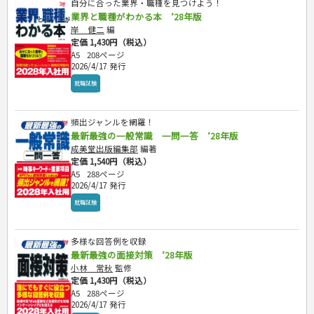
自分に合った業界・職種を見つけよう！
業界と職種がわかる本 ’28年版
岸 健二
編
定価 1,430円（税込）
A5
208ページ
2026/4/17 発行
就職試験
頻出ジャンルを網羅！
最新最強の一般常識 一問一答 ’28年版
成美堂出版編集部
編著
定価 1,540円（税込）
A5
288ページ
2026/4/17 発行
就職試験
多様な回答例を収録
最新最強の面接対策 ’28年版
小林 常秋
監修
定価 1,430円（税込）
A5
288ページ
2026/4/17 発行