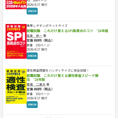
A5
304ページ
2026/4/17 発行
就職試験
携帯しやすいポケットサイズ
就職試験 これだけ覚えるSPI高得点のコツ ’28年版
阪東 恭一
著
定価 880円（税込）
新書
192ページ
2026/4/17 発行
就職試験
適性検査問題をハンディサイズに完全収録！
就職試験 これだけ覚える適性検査スピード解
法 ’28年版
髙橋 二美夫
著
定価 880円（税込）
新書
192ページ
2026/4/17 発行
就職試験