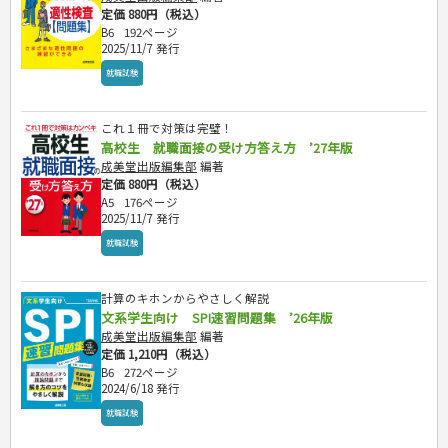
定価 880円（税込）
B6
192ページ
2025/11/7 発行
就職試験
これ１冊で対策は完璧！
高校生 就職面接の受け方答え方 ’27年版
成美堂出版編集部
編著
定価 880円（税込）
A5
176ページ
2025/11/7 発行
就職試験
計算のキホンからやさしく解説
文系学生向け SPI速習問題集 ’26年版
成美堂出版編集部
編著
定価 1,210円（税込）
B6
272ページ
2024/6/18 発行
就職試験