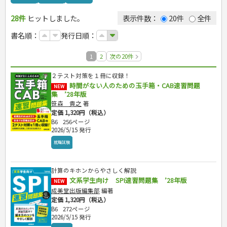
カルチャー・芸術・趣味
ゴルフ
犬・猫
ナンプレ
家庭医学・健康
こどもの本
住まい・インテリア・暮らし
おもてなし・ごちそう料理
編み物
辞典・語学
トレーニング
ペット・飼育
囲碁・将棋・麻雀
鉄道・車・自転車
看護・介護
ツボ・マッサージ
28件
ヒットしました。
表示件数：
20件
全件
美容・ファッション
各国料理
ソーイング
インテリア・ハウジング
児童一般
就職活動
運転免許
ジュニアスポーツ
園芸・野菜づくり
ゲーム・マジック
音楽・楽器
辞典
保育・教育
家庭医学・病気
看護一般
冠婚葬祭・手紙・ペン字
お弁当
クラフト
収納・掃除・暮らし
ダイエット・エクササイズ
学参・ドリル
おりがみ・あやとり
その他スポーツ
雑学
家相・風水・占い
趣味・鑑賞・カメラ
語学・旅行会話
原付・二輪
書名順：
発行日順：
健康知識
介護一般
パネルシアター
妊娠・出産・育児
健康メニュー・ダイエット
メイク・ネイル・ヘア
冠婚葬祭・スピーチ・マナー
なぞなぞ・ゲーム
夏休みドリル
就職活動
絵画・デッサン
普通免許
栄養事典
指導マニュアル
調理器具クッキング
着物・着つけ
手紙・ペン字
妊娠・出産・育児
占い・心理ゲーム
総復習ドリル
就職試験
俳句・詩・ことば
その他免許
1
2
次の20件
生活習慣病
お菓子・ケーキ・パン
離乳食・幼児食・こどもレシピ
のりもの・ずかん
学習・地図
公務員試験
飲み物・お酒
２テスト対策を１冊に収録！
読み物・絵本
自由研究・読書感想文
時間がない人のための玉手箱・CAB速習問題
NEW
資格試験
音と光のでる絵本
えんぴつちょう
集 ’28年版
検定試験・資格試験
笹森 貴之
著
ビジネス
定価 1,320円（税込）
英語検定・TOEIC
経営・経済・法律
B6
256ページ
旅行・歴史
漢字検定・数学検定
2026/5/15 発行
自己啓発
マネー・株・資産
簿記検定
国内・海外旅行
文庫
ビジネス・法律
自己啓発
就職試験
看護・薬学
地理・歴史
国外旅行
簿記・経理・税金・保険
ビジネス読み物
文庫
ダイアリー
ケアマネジャー
国内旅行
地理・地図
その他ビジネス
成美文庫
介護・社会福祉士
計算のキホンからやさしく解説
散歩・グルメ
歴史
ダイアリー
その他文庫
文系学生向け SPI速習問題集 ’28年版
保育士
NEW
プラチナダイアリー プレステージ
成美堂出版編集部
編著
司法書士・社労士
定価 1,320円（税込）
行政書士・宅建
B6
272ページ
FP
2026/5/15 発行
衛生管理・運行管理