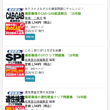
本テストさながらの練習問題にチャレンジ！
最新最強のCAB･GAB超速解法 ’28年版
髙橋 二美夫
著
定価 1,540円（税込）
A5
288ページ
2026/4/17 発行
就職試験
この１冊でSPI３方式を制覇！
最新最強のSPIクリア問題集 ’28年版
成美堂出版編集部
編著
定価 1,540円（税込）
A5
440ページ
2026/4/17 発行
就職試験
適性検査対策の決定版！
最新最強の適性検査クリア問題集 ’28年版
成美堂出版編集部
編著
定価 1,540円（税込）