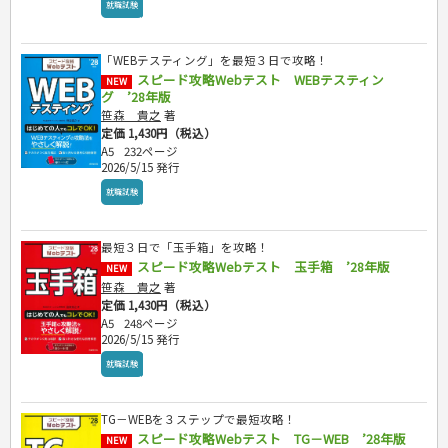
就職試験
建築・土木
電気・危険物
「WEBテスティング」を最短３日で攻略！
調理師
スピード攻略Webテスト WEBテスティン
NEW
スキル・キャリアアップ
グ ’28年版
危険物取扱者
笹森 貴之
著
消防設備士
定価 1,430円（税込）
登録販売者
A5
232ページ
2026/5/15 発行
その他資格試験
就職試験
最短３日で「玉手箱」を攻略！
スピード攻略Webテスト 玉手箱 ’28年版
NEW
笹森 貴之
著
定価 1,430円（税込）
A5
248ページ
2026/5/15 発行
就職試験
TG－WEBを３ステップで最短攻略！
スピード攻略Webテスト TG－WEB ’28年版
NEW