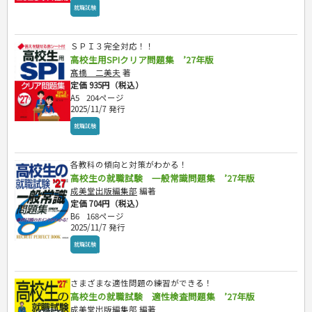
就職試験
ＳＰＩ３完全対応！！
高校生用SPIクリア問題集 ’27年版
髙橋 二美夫
著
定価 935円（税込）
A5
204ページ
2025/11/7 発行
就職試験
各教科の傾向と対策がわかる！
高校生の就職試験 一般常識問題集 ’27年版
成美堂出版編集部
編著
定価 704円（税込）
B6
168ページ
2025/11/7 発行
就職試験
さまざまな適性問題の練習ができる！
高校生の就職試験 適性検査問題集 ’27年版
成美堂出版編集部
編著