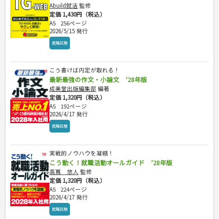
Abuild就活
監修
定価 1,430円（税込）
A5
256ページ
2026/5/15 発行
就職試験
こう書けば内定が取れる！
最新最強の作文・小論文 ’28年版
成美堂出版編集部
編著
定価 1,320円（税込）
A5
192ページ
2026/4/17 発行
就職試験
実戦的ノウハウを凝縮！
こう動く！就職活動オールガイド ’28年版
高嶌 悠人
監修
定価 1,320円（税込）
A5
224ページ
2026/4/17 発行
就職試験