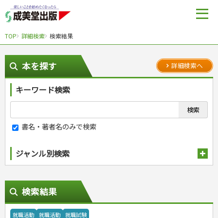
TOP
詳細検索
検索結果
本を探す
詳細検索へ
キーワード検索
書名・著者名のみで検索
ジャンル別検索
趣味・娯楽
スポーツ
生活・暮らし
検索結果
自然・アウトドア・ペット
スポーツルール
料理
健康と保育
娯楽・ゲーム・占い
野球
アウトドア
手芸・クラフト
料理・レシピ
就職活動
就職活動
就職試験