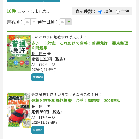
カルチャー・芸術・趣味
ゴルフ
犬・猫
ナンプレ
10件
辞典・語学
ヒットしました。
トレーニング
ペット・飼育
囲碁・将棋・麻雀
鉄道・車・自転車
表示件数：
20件
全件
運転免許
ジュニアスポーツ
園芸・野菜づくり
ゲーム・マジック
音楽・楽器
辞典
書名順：
発行日順：
その他スポーツ
雑学
家相・風水・占い
趣味・鑑賞・カメラ
語学・旅行会話
原付・二輪
絵画・デッサン
普通免許
このとおりに勉強すれば大丈夫！
俳句・詩・ことば
その他免許
赤シート対応 これだけで合格！普通免許 要点整理
＆問題集
生活・暮らし
長 信一
著
定価 1,210円（税込）
料理
健康と保育
A5
176ページ
手芸・クラフト
料理・レシピ
2026/2/16 発行
家庭医学・健康
こどもの本
住まい・インテリア・暮らし
おもてなし・ごちそう料理
編み物
看護・介護
ツボ・マッサージ
普通免許
美容・ファッション
各国料理
ソーイング
インテリア・ハウジング
児童一般
就職活動
保育・教育
家庭医学・病気
看護一般
冠婚葬祭・手紙・ペン字
お弁当
クラフト
収納・掃除・暮らし
ダイエット・エクササイズ
学参・ドリル
おりがみ・あやとり
健康知識
介護一般
パネルシアター
就職活動
資格試験
妊娠・出産・育児
健康メニュー・ダイエット
メイク・ネイル・ヘア
冠婚葬祭・スピーチ・マナー
最新試験対応！いま受けるならこの１冊！
なぞなぞ・ゲーム
夏休みドリル
栄養事典
指導マニュアル
就職試験
運転免許認知機能検査 合格！問題集 2026年版
調理器具クッキング
着物・着つけ
手紙・ペン字
妊娠・出産・育児
占い・心理ゲーム
総復習ドリル
検定試験・資格試験
ビジネス
生活習慣病
長 信一
著
公務員試験
お菓子・ケーキ・パン
離乳食・幼児食・こどもレシピ
のりもの・ずかん
学習・地図
英語検定・TOEIC
定価 990円（税込）
経営・経済・法律
飲み物・お酒
旅行・歴史
読み物・絵本
自由研究・読書感想文
漢字検定・数学検定
A4
112ページ
自己啓発
マネー・株・資産
2025/12/19 発行
音と光のでる絵本
えんぴつちょう
簿記検定
国内・海外旅行
文庫
ビジネス・法律
自己啓発
普通免許
看護・薬学
地理・歴史
国外旅行
簿記・経理・税金・保険
ビジネス読み物
文庫
ダイアリー
ケアマネジャー