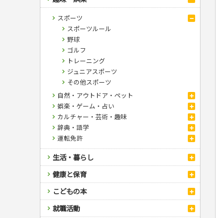
スポーツ
スポーツルール
野球
ゴルフ
トレーニング
ジュニアスポーツ
その他スポーツ
自然・アウトドア・ペット
娯楽・ゲーム・占い
アウトドア
カルチャー・芸術・趣味
犬・猫
ナンプレ
辞典・語学
ペット・飼育
囲碁・将棋・麻雀
鉄道・車・自転車
運転免許
園芸・野菜づくり
ゲーム・マジック
音楽・楽器
辞典
雑学
家相・風水・占い
趣味・鑑賞・カメラ
語学・旅行会話
原付・二輪
生活・暮らし
絵画・デッサン
普通免許
俳句・詩・ことば
その他免許
料理
健康と保育
手芸・クラフト
料理・レシピ
家庭医学・健康
こどもの本
住まい・インテリア・暮らし
おもてなし・ごちそう料理
編み物
看護・介護
ツボ・マッサージ
美容・ファッション
各国料理
ソーイング
インテリア・ハウジング
児童一般
就職活動
保育・教育
家庭医学・病気
看護一般
冠婚葬祭・手紙・ペン字
お弁当
クラフト
収納・掃除・暮らし
ダイエット・エクササイズ
学参・ドリル
おりがみ・あやとり