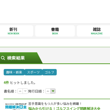
新刊
書籍
雑誌
NEW BOOK
BOOK
MAGAZINE
検索結果
趣味・娯楽
スポーツ
ゴルフ
4件
ヒットしました。
書名順：
発行日順：
苦手意識をもつ人が多い悩みを網羅！
悩みから引ける！ゴルフスイング問題解決大全