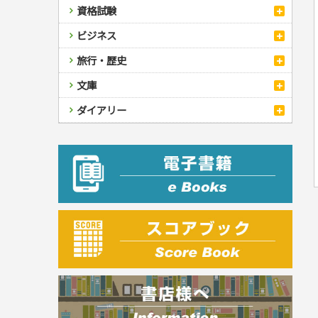
健康知識
介護一般
パネルシアター
就職活動
資格試験
妊娠・出産・育児
健康メニュー・ダイエット
メイク・ネイル・ヘア
冠婚葬祭・スピーチ・マナー
なぞなぞ・ゲーム
夏休みドリル
栄養事典
指導マニュアル
就職試験
調理器具クッキング
着物・着つけ
手紙・ペン字
妊娠・出産・育児
占い・心理ゲーム
総復習ドリル
検定試験・資格試験
ビジネス
生活習慣病
公務員試験
お菓子・ケーキ・パン
離乳食・幼児食・こどもレシピ
のりもの・ずかん
学習・地図
英語検定・TOEIC
経営・経済・法律
飲み物・お酒
旅行・歴史
読み物・絵本
自由研究・読書感想文
漢字検定・数学検定
自己啓発
マネー・株・資産
音と光のでる絵本
えんぴつちょう
簿記検定
国内・海外旅行
文庫
ビジネス・法律
自己啓発
看護・薬学
地理・歴史
国外旅行
簿記・経理・税金・保険
ビジネス読み物
文庫
ダイアリー
ケアマネジャー
国内旅行
地理・地図
その他ビジネス
成美文庫
介護・社会福祉士
散歩・グルメ
歴史
ダイアリー
その他文庫
保育士
プラチナダイアリー プレステージ
司法書士・社労士
行政書士・宅建
FP
衛生管理・運行管理
建築・土木
電気・危険物
調理師
スキル・キャリアアップ
危険物取扱者
消防設備士
登録販売者