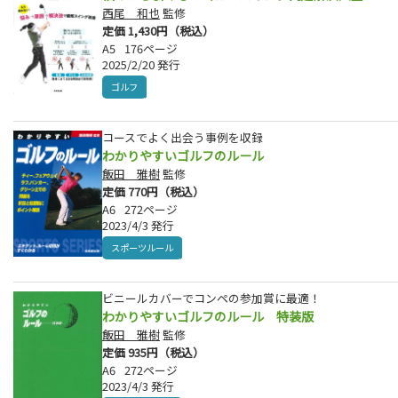
西尾 和也
監修
定価 1,430円（税込）
A5
176ページ
2025/2/20 発行
ゴルフ
コースでよく出会う事例を収録
わかりやすいゴルフのルール
飯田 雅樹
監修
定価 770円（税込）
A6
272ページ
2023/4/3 発行
スポーツルール
ビニールカバーでコンペの参加賞に最適！
わかりやすいゴルフのルール 特装版
飯田 雅樹
監修
定価 935円（税込）
A6
272ページ
2023/4/3 発行