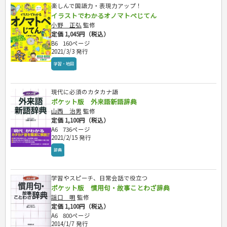
散歩・グルメ
歴史
ダイアリー
楽しんで国語力・表現力アップ！
その他文庫
保育士
プラチナダイアリー プレステージ
イラストでわかるオノマトペじてん
司法書士・社労士
小野 正弘
監修
行政書士・宅建
定価 1,045円（税込）
FP
B6
160ページ
2021/3/3 発行
衛生管理・運行管理
建築・土木
学習・地図
電気・危険物
調理師
現代に必須のカタカナ語
スキル・キャリアアップ
ポケット版 外来語新語辞典
危険物取扱者
山西 治男
監修
定価 1,100円（税込）
消防設備士
A6
736ページ
登録販売者
2021/2/15 発行
その他資格試験
辞典
学習やスピーチ、日常会話で役立つ
ポケット版 慣用句・故事ことわざ辞典
謡口 明
監修
定価 1,100円（税込）
A6
800ページ
2014/1/7 発行