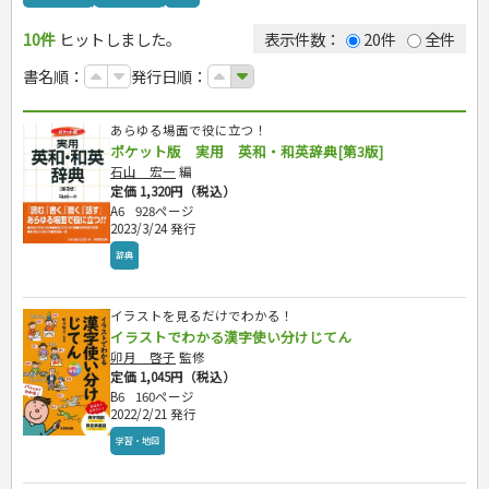
カルチャー・芸術・趣味
ゴルフ
犬・猫
ナンプレ
10件
辞典・語学
ヒットしました。
トレーニング
ペット・飼育
囲碁・将棋・麻雀
鉄道・車・自転車
表示件数：
20件
全件
ジュニアスポーツ
園芸・野菜づくり
ゲーム・マジック
音楽・楽器
辞典
書名順：
発行日順：
その他スポーツ
雑学
家相・風水・占い
趣味・鑑賞・カメラ
語学・旅行会話
絵画・デッサン
運転免許
あらゆる場面で役に立つ！
俳句・詩・ことば
原付・二輪
ポケット版 実用 英和・和英辞典[第3版]
生活・暮らし
普通免許
石山 宏一
編
その他免許
料理
定価 1,320円（税込）
健康と保育
A6
928ページ
手芸・クラフト
料理・レシピ
家庭医学・健康
2023/3/24 発行
こどもの本
住まい・インテリア・暮らし
おもてなし・ごちそう料理
編み物
看護・介護
ツボ・マッサージ
辞典
美容・ファッション
各国料理
ソーイング
インテリア・ハウジング
児童一般
就職活動
保育・教育
家庭医学・病気
看護一般
冠婚葬祭・手紙・ペン字
お弁当
クラフト
収納・掃除・暮らし
ダイエット・エクササイズ
学参・ドリル
おりがみ・あやとり
健康知識
介護一般
パネルシアター
就職活動
資格試験
妊娠・出産・育児
健康メニュー・ダイエット
メイク・ネイル・ヘア
冠婚葬祭・スピーチ・マナー
なぞなぞ・ゲーム
夏休みドリル
イラストを見るだけでわかる！
栄養事典
指導マニュアル
就職試験
調理器具クッキング
着物・着つけ
手紙・ペン字
妊娠・出産・育児
イラストでわかる漢字使い分けじてん
占い・心理ゲーム
総復習ドリル
検定試験・資格試験
ビジネス
生活習慣病
公務員試験
お菓子・ケーキ・パン
離乳食・幼児食・こどもレシピ
卯月 啓子
監修
のりもの・ずかん
学習・地図
英語検定・TOEIC
定価 1,045円（税込）
経営・経済・法律
飲み物・お酒
旅行・歴史
読み物・絵本
自由研究・読書感想文
漢字検定・数学検定
B6
160ページ
自己啓発
マネー・株・資産
音と光のでる絵本
えんぴつちょう
簿記検定
2022/2/21 発行
国内・海外旅行
文庫
ビジネス・法律
自己啓発
看護・薬学
地理・歴史
国外旅行
学習・地図
簿記・経理・税金・保険
ビジネス読み物
文庫
ダイアリー
ケアマネジャー
国内旅行
地理・地図
その他ビジネス
成美文庫
介護・社会福祉士