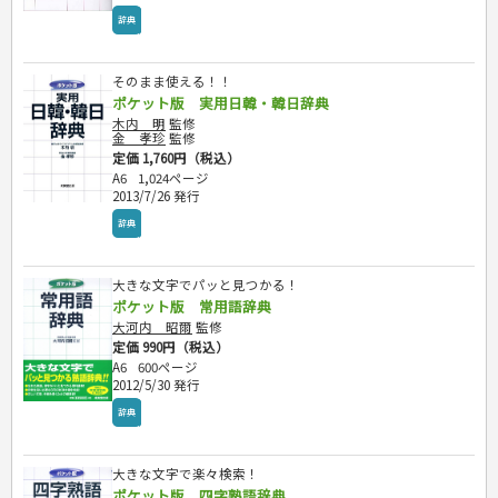
辞典
そのまま使える！！
ポケット版 実用日韓・韓日辞典
木内 明
監修
金 孝珍
監修
定価 1,760円（税込）
A6
1,024ページ
2013/7/26 発行
辞典
大きな文字でパッと見つかる！
ポケット版 常用語辞典
大河内 昭爾
監修
定価 990円（税込）
A6
600ページ
2012/5/30 発行
辞典
大きな文字で楽々検索！
ポケット版 四字熟語辞典