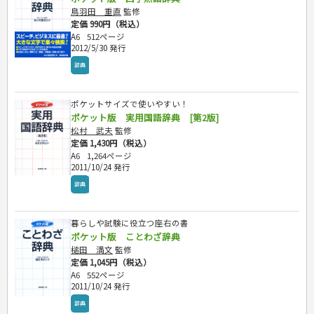
鳥羽田 重直
監修
定価 990円（税込）
A6
512ページ
2012/5/30 発行
辞典
ポケットサイズで使いやすい！
ポケット版 実用国語辞典 [第2版]
松村 武夫
監修
定価 1,430円（税込）
A6
1,264ページ
2011/10/24 発行
辞典
暮らしや試験に役立つ座右の書
ポケット版 ことわざ辞典
槌田 満文
監修
定価 1,045円（税込）
A6
552ページ
2011/10/24 発行
辞典