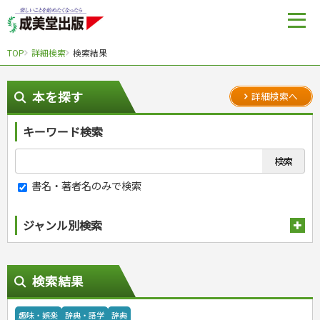
TOP
詳細検索
検索結果
本を探す
詳細検索へ
キーワード検索
書名・著者名のみで検索
ジャンル別検索
趣味・娯楽
検索結果
スポーツ
自然・アウトドア・ペット
スポーツルール
娯楽・ゲーム・占い
野球
アウトドア
趣味・娯楽
辞典・語学
辞典