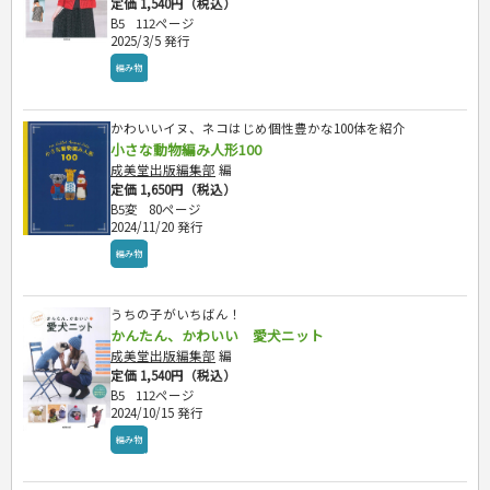
定価 1,540円（税込）
B5
112ページ
2025/3/5 発行
編み物
かわいいイヌ、ネコはじめ個性豊かな100体を紹介
小さな動物編み人形100
成美堂出版編集部
編
定価 1,650円（税込）
B5変
80ページ
2024/11/20 発行
編み物
うちの子がいちばん！
かんたん、かわいい 愛犬ニット
成美堂出版編集部
編
定価 1,540円（税込）
B5
112ページ
2024/10/15 発行
編み物