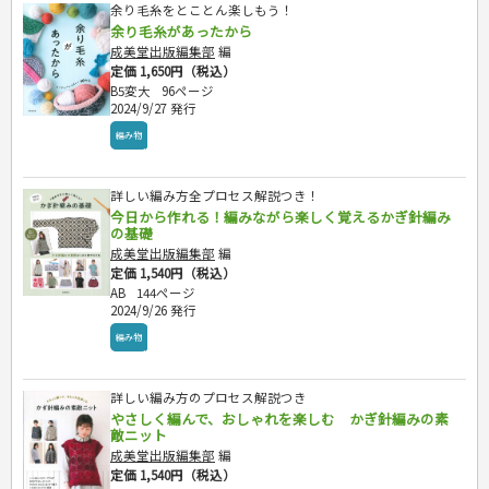
余り毛糸をとことん楽しもう！
余り毛糸があったから
成美堂出版編集部
編
定価 1,650円（税込）
B5変大
96ページ
2024/9/27 発行
編み物
詳しい編み方全プロセス解説つき！
今日から作れる！編みながら楽しく覚えるかぎ針編み
の基礎
成美堂出版編集部
編
定価 1,540円（税込）
AB
144ページ
2024/9/26 発行
編み物
詳しい編み方のプロセス解説つき
やさしく編んで、おしゃれを楽しむ かぎ針編みの素
敵ニット
成美堂出版編集部
編
定価 1,540円（税込）