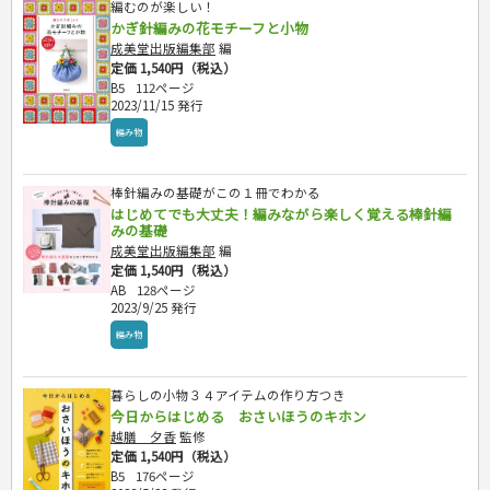
編むのが楽しい！
かぎ針編みの花モチーフと小物
成美堂出版編集部
編
定価 1,540円（税込）
B5
112ページ
2023/11/15 発行
編み物
棒針編みの基礎がこの１冊でわかる
はじめてでも大丈夫！編みながら楽しく覚える棒針編
みの基礎
成美堂出版編集部
編
定価 1,540円（税込）
AB
128ページ
2023/9/25 発行
編み物
暮らしの小物３４アイテムの作り方つき
今日からはじめる おさいほうのキホン
越膳 夕香
監修
定価 1,540円（税込）
B5
176ページ