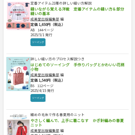
定番アイテム21種の詳しい縫い方解説
縫いながら覚える洋裁 定番アイテムの縫い方＆部分
縫いの基本
成美堂出版編集部
編
定価 1,650円（税込）
AB
144ページ
2025/5/1 発行
ソーイング
詳しい縫い方のプロセス解説つき
はじめてのソーイング 手作りバッグとかわいい花柄
小物
成美堂出版編集部
編
定価 1,540円（税込）
B5
112ページ
2025/4/15 発行
ソーイング
細めの毛糸で作る春夏用のニット
やさしく編んで、上手に着こなす かぎ針編みの春夏
ニット
成美堂出版編集部
編