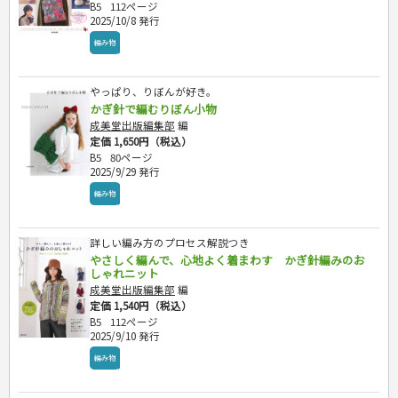
B5
112ページ
2025/10/8 発行
編み物
やっぱり、りぼんが好き。
かぎ針で編むりぼん小物
成美堂出版編集部
編
定価 1,650円（税込）
B5
80ページ
2025/9/29 発行
編み物
詳しい編み方のプロセス解説つき
やさしく編んで、心地よく着まわす かぎ針編みのお
しゃれニット
成美堂出版編集部
編
定価 1,540円（税込）
B5
112ページ
2025/9/10 発行
編み物