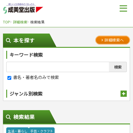
TOP
詳細検索
検索結果
本を探す
詳細検索へ
キーワード検索
書名・著者名のみで検索
ジャンル別検索
趣味・娯楽
スポーツ
生活・暮らし
検索結果
自然・アウトドア・ペット
スポーツルール
娯楽・ゲーム・占い
野球
アウトドア
料理
生活・暮らし
手芸・クラフト