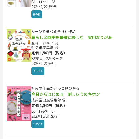
B5
112ページ
2024/9/20 発行
編み物
シーンで選べる全９０作品
暮らしと四季を優雅に楽しむ 実用おりがみ
金杉 登喜子
著
折り紙夢工房
著
定価 1,540円（税込）
B5変大
224ページ
2024/2/20 発行
クラフト
好みの作品がきっと見つかる
今日からはじめる 刺しゅうのキホン
成美堂出版編集部
編
定価 1,540円（税込）
B5
176ページ
2023/11/24 発行
クラフト