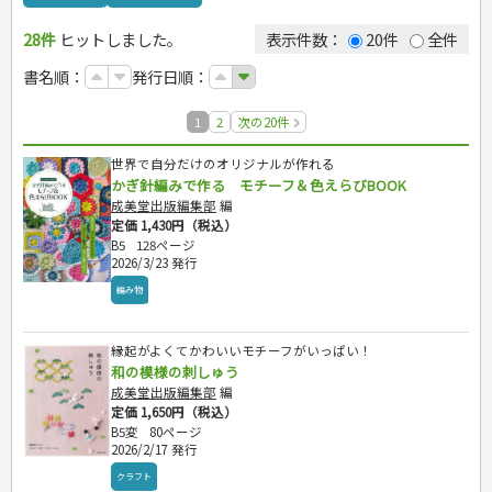
カルチャー・芸術・趣味
ゴルフ
犬・猫
ナンプレ
手芸・クラフト
料理・レシピ
辞典・語学
トレーニング
ペット・飼育
囲碁・将棋・麻雀
鉄道・車・自転車
おもてなし・ごちそう料理
編み物
28件
ヒットしました。
表示件数：
20件
全件
運転免許
ジュニアスポーツ
園芸・野菜づくり
ゲーム・マジック
音楽・楽器
辞典
各国料理
ソーイング
その他スポーツ
雑学
家相・風水・占い
趣味・鑑賞・カメラ
語学・旅行会話
原付・二輪
書名順：
発行日順：
お弁当
クラフト
絵画・デッサン
普通免許
健康メニュー・ダイエット
住まい・インテリア・暮らし
俳句・詩・ことば
その他免許
1
2
次の20件
調理器具クッキング
美容・ファッション
インテリア・ハウジング
お菓子・ケーキ・パン
冠婚葬祭・手紙・ペン字
収納・掃除・暮らし
ダイエット・エクササイズ
世界で自分だけのオリジナルが作れる
飲み物・お酒
妊娠・出産・育児
メイク・ネイル・ヘア
冠婚葬祭・スピーチ・マナー
かぎ針編みで作る モチーフ＆色えらびBOOK
着物・着つけ
手紙・ペン字
妊娠・出産・育児
成美堂出版編集部
編
健康と保育
離乳食・幼児食・こどもレシピ
定価 1,430円（税込）
B5
128ページ
家庭医学・健康
こどもの本
2026/3/23 発行
看護・介護
ツボ・マッサージ
児童一般
編み物
就職活動
保育・教育
家庭医学・病気
看護一般
学参・ドリル
おりがみ・あやとり
健康知識
介護一般
パネルシアター
就職活動
資格試験
なぞなぞ・ゲーム
夏休みドリル
栄養事典
指導マニュアル
縁起がよくてかわいいモチーフがいっぱい！
就職試験
占い・心理ゲーム
総復習ドリル
検定試験・資格試験
和の模様の刺しゅう
ビジネス
生活習慣病
公務員試験
のりもの・ずかん
学習・地図
英語検定・TOEIC
成美堂出版編集部
編
経営・経済・法律
旅行・歴史
読み物・絵本
自由研究・読書感想文
定価 1,650円（税込）
漢字検定・数学検定
自己啓発
マネー・株・資産
B5変
80ページ
音と光のでる絵本
えんぴつちょう
簿記検定
国内・海外旅行
文庫
2026/2/17 発行
ビジネス・法律
自己啓発
看護・薬学
地理・歴史
国外旅行
簿記・経理・税金・保険
ビジネス読み物
クラフト
文庫
ダイアリー
ケアマネジャー