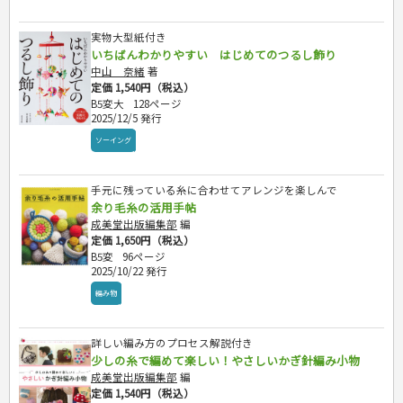
国内旅行
地理・地図
その他ビジネス
成美文庫
介護・社会福祉士
散歩・グルメ
歴史
ダイアリー
その他文庫
保育士
実物大型紙付き
プラチナダイアリー プレステージ
いちばんわかりやすい はじめてのつるし飾り
司法書士・社労士
中山 奈緒
著
行政書士・宅建
定価 1,540円（税込）
FP
B5変大
128ページ
衛生管理・運行管理
2025/12/5 発行
建築・土木
ソーイング
電気・危険物
調理師
手元に残っている糸に合わせてアレンジを楽しんで
スキル・キャリアアップ
余り毛糸の活用手帖
危険物取扱者
成美堂出版編集部
編
消防設備士
定価 1,650円（税込）
登録販売者
B5変
96ページ
2025/10/22 発行
その他資格試験
編み物
詳しい編み方のプロセス解説付き
少しの糸で編めて楽しい！やさしいかぎ針編み小物
成美堂出版編集部
編
定価 1,540円（税込）