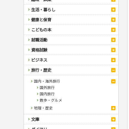
スポーツ
生活・暮らし
自然・アウトドア・ペット
スポーツルール
料理
健康と保育
娯楽・ゲーム・占い
野球
アウトドア
手芸・クラフト
料理・レシピ
カルチャー・芸術・趣味
ゴルフ
犬・猫
ナンプレ
家庭医学・健康
こどもの本
住まい・インテリア・暮らし
おもてなし・ごちそう料理
編み物
辞典・語学
トレーニング
ペット・飼育
囲碁・将棋・麻雀
鉄道・車・自転車
看護・介護
ツボ・マッサージ
美容・ファッション
各国料理
ソーイング
インテリア・ハウジング
児童一般
就職活動
運転免許
ジュニアスポーツ
園芸・野菜づくり
ゲーム・マジック
音楽・楽器
辞典
保育・教育
家庭医学・病気
看護一般
冠婚葬祭・手紙・ペン字
お弁当
クラフト
収納・掃除・暮らし
ダイエット・エクササイズ
学参・ドリル
おりがみ・あやとり
その他スポーツ
雑学
家相・風水・占い
趣味・鑑賞・カメラ
語学・旅行会話
原付・二輪
健康知識
介護一般
パネルシアター
就職活動
資格試験
妊娠・出産・育児
健康メニュー・ダイエット
メイク・ネイル・ヘア
冠婚葬祭・スピーチ・マナー
なぞなぞ・ゲーム
夏休みドリル
絵画・デッサン
普通免許
栄養事典
指導マニュアル
就職試験
調理器具クッキング
着物・着つけ
手紙・ペン字
妊娠・出産・育児
占い・心理ゲーム
総復習ドリル
検定試験・資格試験
俳句・詩・ことば
その他免許
ビジネス
生活習慣病
公務員試験
お菓子・ケーキ・パン
離乳食・幼児食・こどもレシピ
のりもの・ずかん
学習・地図
英語検定・TOEIC
経営・経済・法律
飲み物・お酒
旅行・歴史
読み物・絵本
自由研究・読書感想文
漢字検定・数学検定
自己啓発
マネー・株・資産
音と光のでる絵本
えんぴつちょう
簿記検定
ビジネス・法律
自己啓発
国内・海外旅行
看護・薬学
簿記・経理・税金・保険
ビジネス読み物
国外旅行
ケアマネジャー
その他ビジネス
国内旅行
介護・社会福祉士
散歩・グルメ
保育士
地理・歴史
司法書士・社労士
地理・地図
行政書士・宅建
文庫
歴史
FP
文庫
衛生管理・運行管理