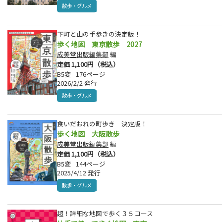
散歩・グルメ
下町と山の手歩きの決定版！
歩く地図 東京散歩 2027
成美堂出版編集部
編
定価 1,100円（税込）
B5変
176ページ
2026/2/2 発行
散歩・グルメ
食いだおれの町歩き 決定版！
歩く地図 大阪散歩
成美堂出版編集部
編
定価 1,100円（税込）
B5変
144ページ
2025/4/12 発行
散歩・グルメ
超！詳細な地図で歩く３５コース