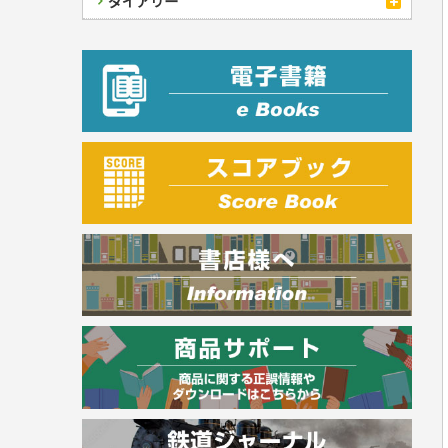
ダイアリー
成美文庫
建築・土木
ダイアリー
その他文庫
電気・危険物
プラチナダイアリー プレステージ
調理師
スキル・キャリアアップ
危険物取扱者
消防設備士
登録販売者
その他資格試験