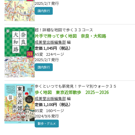
2025/2/7 発行
国内旅行
超！詳細な地図で歩く３３コース
片手で持って歩く地図 奈良・大和路
成美堂出版編集部
編
定価 1,045円（税込）
A5変
224ページ
2025/2/7 発行
国内旅行
歩くといつでも新発見！テーマ別ウォーク３５
歩く地図 東京近郊散歩 2025－2026
成美堂出版編集部
編
定価 1,100円（税込）
B5変
160ページ
2024/9/6 発行
散歩・グルメ