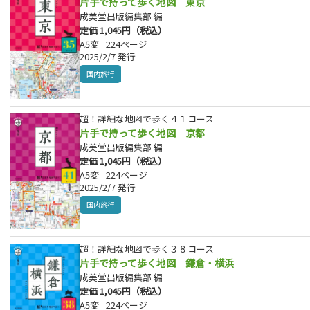
片手で持って歩く地図 東京
成美堂出版編集部
編
定価 1,045円（税込）
A5変
224ページ
2025/2/7 発行
国内旅行
超！詳細な地図で歩く４１コース
片手で持って歩く地図 京都
成美堂出版編集部
編
定価 1,045円（税込）
A5変
224ページ
2025/2/7 発行
国内旅行
超！詳細な地図で歩く３８コース
片手で持って歩く地図 鎌倉・横浜
成美堂出版編集部
編
定価 1,045円（税込）
A5変
224ページ