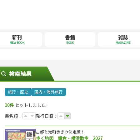
新刊
書籍
雑誌
NEW BOOK
BOOK
MAGAZINE
検索結果
旅行・歴史
国内・海外旅行
10件
ヒットしました。
書名順：
発行日順：
古都と港町歩きの決定版！
歩く地図 鎌倉・横浜散歩 2027