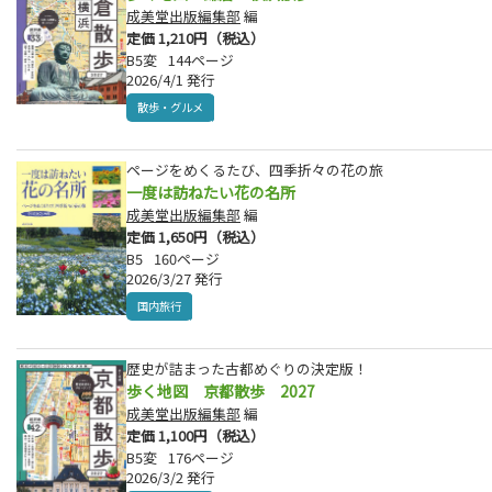
成美堂出版編集部
編
定価 1,210円（税込）
B5変
144ページ
2026/4/1 発行
散歩・グルメ
ページをめくるたび、四季折々の花の旅
一度は訪ねたい花の名所
成美堂出版編集部
編
定価 1,650円（税込）
B5
160ページ
2026/3/27 発行
国内旅行
歴史が詰まった古都めぐりの決定版！
歩く地図 京都散歩 2027
成美堂出版編集部
編
定価 1,100円（税込）
B5変
176ページ
2026/3/2 発行