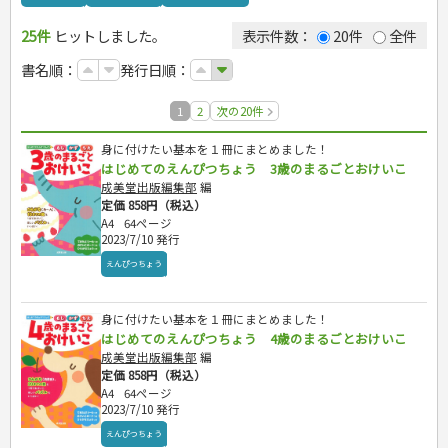
カルチャー・芸術・趣味
ゴルフ
犬・猫
ナンプレ
家庭医学・健康
こどもの本
住まい・インテリア・暮らし
おもてなし・ごちそう料理
編み物
辞典・語学
トレーニング
ペット・飼育
囲碁・将棋・麻雀
鉄道・車・自転車
看護・介護
ツボ・マッサージ
25件
ヒットしました。
表示件数：
20件
全件
美容・ファッション
各国料理
ソーイング
インテリア・ハウジング
運転免許
ジュニアスポーツ
園芸・野菜づくり
ゲーム・マジック
音楽・楽器
辞典
保育・教育
家庭医学・病気
看護一般
児童一般
冠婚葬祭・手紙・ペン字
お弁当
クラフト
収納・掃除・暮らし
ダイエット・エクササイズ
その他スポーツ
雑学
家相・風水・占い
趣味・鑑賞・カメラ
語学・旅行会話
原付・二輪
書名順：
発行日順：
健康知識
介護一般
パネルシアター
学参・ドリル
おりがみ・あやとり
妊娠・出産・育児
健康メニュー・ダイエット
メイク・ネイル・ヘア
冠婚葬祭・スピーチ・マナー
絵画・デッサン
普通免許
栄養事典
指導マニュアル
なぞなぞ・ゲーム
夏休みドリル
調理器具クッキング
着物・着つけ
手紙・ペン字
妊娠・出産・育児
俳句・詩・ことば
その他免許
1
2
次の20件
生活習慣病
占い・心理ゲーム
総復習ドリル
お菓子・ケーキ・パン
離乳食・幼児食・こどもレシピ
のりもの・ずかん
学習・地図
飲み物・お酒
身に付けたい基本を１冊にまとめました！
読み物・絵本
自由研究・読書感想文
はじめてのえんぴつちょう 3歳のまるごとおけいこ
音と光のでる絵本
えんぴつちょう
成美堂出版編集部
編
定価 858円（税込）
A4
64ページ
就職活動
2023/7/10 発行
就職活動
資格試験
えんぴつちょう
就職試験
検定試験・資格試験
ビジネス
公務員試験
英語検定・TOEIC
身に付けたい基本を１冊にまとめました！
経営・経済・法律
旅行・歴史
漢字検定・数学検定
はじめてのえんぴつちょう 4歳のまるごとおけいこ
自己啓発
マネー・株・資産
簿記検定
成美堂出版編集部
編
国内・海外旅行
文庫
ビジネス・法律
自己啓発
定価 858円（税込）
看護・薬学
地理・歴史
国外旅行
簿記・経理・税金・保険
ビジネス読み物
A4
64ページ
文庫
ダイアリー
ケアマネジャー
国内旅行
地理・地図
2023/7/10 発行
その他ビジネス
成美文庫
介護・社会福祉士
散歩・グルメ
歴史
ダイアリー
えんぴつちょう
その他文庫
保育士