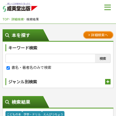
TOP
詳細検索
検索結果
本を探す
詳細検索へ
キーワード検索
書名・著者名のみで検索
ジャンル別検索
趣味・娯楽
スポーツ
生活・暮らし
検索結果
自然・アウトドア・ペット
スポーツルール
料理
健康と保育
娯楽・ゲーム・占い
野球
アウトドア
手芸・クラフト
料理・レシピ
こどもの本
学参・ドリル
えんぴつちょう