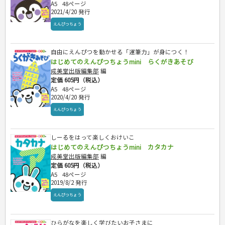
A5
48ページ
2021/4/20 発行
えんぴつちょう
自由にえんぴつを動かせる「運筆力」が身につく！
はじめてのえんぴつちょうmini らくがきあそび
成美堂出版編集部
編
定価 605円（税込）
A5
48ページ
2020/4/20 発行
えんぴつちょう
しーるをはって楽しくおけいこ
はじめてのえんぴつちょうmini カタカナ
成美堂出版編集部
編
定価 605円（税込）
A5
48ページ
2019/8/2 発行
えんぴつちょう
ひらがなを楽しく学びたいお子さまに