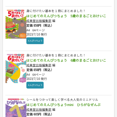
プラチナダイアリー プレステージ
司法書士・社労士
行政書士・宅建
身に付けたい基本を１冊にまとめました！
はじめてのえんぴつちょう 5歳のまるごとおけいこ
FP
成美堂出版編集部
編
衛生管理・運行管理
定価 858円（税込）
建築・土木
A4
64ページ
電気・危険物
2023/7/10 発行
調理師
えんぴつちょう
スキル・キャリアアップ
危険物取扱者
身に付けたい基本を１冊にまとめました！
消防設備士
はじめてのえんぴつちょう 6歳のまるごとおけいこ
登録販売者
成美堂出版編集部
編
その他資格試験
定価 858円（税込）
A4
64ページ
2023/7/10 発行
えんぴつちょう
シールをつかって楽しく学べる大人気のミニドリル
はじめてのえんぴつちょうmini ひらがなぜんぶ
成美堂出版編集部
編
定価 605円（税込）