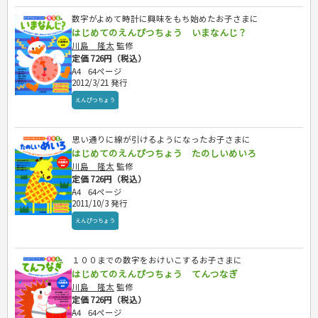
数字がよめて時計に興味をもち始めたお子さまに
はじめてのえんぴつちょう いまなんじ？
川島 隆太
監修
定価 726円（税込）
A4
64ページ
2012/3/21 発行
えんぴつちょう
思い通りに線が引けるようになったお子さまに
はじめてのえんぴつちょう たのしいめいろ
川島 隆太
監修
定価 726円（税込）
A4
64ページ
2011/10/3 発行
えんぴつちょう
１００までの数字をおけいこするお子さまに
はじめてのえんぴつちょう てんつなぎ
川島 隆太
監修
定価 726円（税込）
A4
64ページ