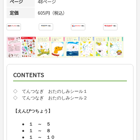
ページ
48ページ
定価
605円（税込）
CONTENTS
◇ てんつなぎ おたのしみシール１
◇ てんつなぎ おたのしみシール２
【えんぴつちょう】
● １ ～ ５
● １ ～ ８
● １ ～ １０