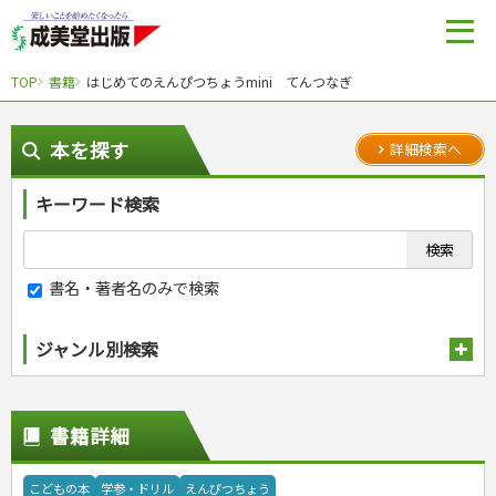
TOP
書籍
はじめてのえんぴつちょうmini てんつなぎ
本を探す
詳細検索へ
キーワード検索
書名・著者名のみで検索
ジャンル別検索
趣味・娯楽
スポーツ
生活・暮らし
書籍詳細
自然・アウトドア・ペット
スポーツルール
料理
健康と保育
娯楽・ゲーム・占い
野球
アウトドア
手芸・クラフト
料理・レシピ
こどもの本
学参・ドリル
えんぴつちょう