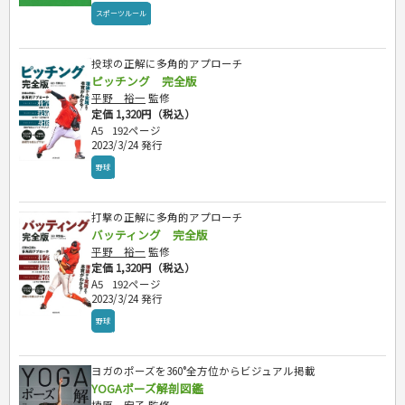
スポーツルール
投球の正解に多角的アプローチ
ピッチング 完全版
平野 裕一
監修
定価 1,320円（税込）
A5
192ページ
2023/3/24 発行
野球
打撃の正解に多角的アプローチ
バッティング 完全版
平野 裕一
監修
定価 1,320円（税込）
A5
192ページ
2023/3/24 発行
野球
ヨガのポーズを360°全方位からビジュアル掲載
YOGAポーズ解剖図鑑