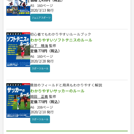
価格 1,430円（税込）
A5
160ページ
2020/3/13 発行
ジュニアスポーツ
初心者でもわかりやすいルールブック
わかりやすいソフトテニスのルール
山下 晴海
監修
定価 770円（税込）
A6
160ページ
2020/2/28 発行
スポーツルール
競技のフィールドと用具もわかりやすく解説
わかりやすいサッカーのルール
岡田 正義
監修
定価 770円（税込）
A6
208ページ
2020/2/10 発行
スポーツルール