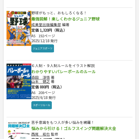
自己啓発
マネー・株・資産
音と光のでる絵本
えんぴつちょう
簿記検定
国内・海外旅行
文庫
ビジネス・法律
自己啓発
看護・薬学
野球がもっと、おもしろくなる！
地理・歴史
国外旅行
簿記・経理・税金・保険
ビジネス読み物
文庫
最強図解！楽しくわかるジュニア野球
ダイアリー
ケアマネジャー
国内旅行
地理・地図
その他ビジネス
成美文庫
成美堂出版編集部
編著
介護・社会福祉士
散歩・グルメ
歴史
ダイアリー
定価 1,320円（税込）
その他文庫
保育士
プラチナダイアリー プレステージ
A5
192ページ
司法書士・社労士
2025/12/18 発行
行政書士・宅建
ジュニアスポーツ
FP
衛生管理・運行管理
６人制・９人制ルールをイラスト解説
建築・土木
わかりやすいバレーボールのルール
電気・危険物
森田 淳悟
著
調理師
山本 健之
著
定価 880円（税込）
スキル・キャリアアップ
A6
208ページ
危険物取扱者
2025/6/18 発行
消防設備士
スポーツルール
登録販売者
その他資格試験
苦手意識をもつ人が多い悩みを網羅！
悩みから引ける！ゴルフスイング問題解決大全
西尾 和也
監修