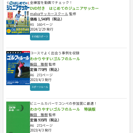
全練習を動画でチェック！
DVD付き はじめてのジュニアサッカー
malvaサッカースクール
監修
価格 1,540円（税込）
A5
160ページ
2024/2/29 発行
その他スポーツ
コースでよく出会う事例を収録
わかりやすいゴルフのルール
飯田 雅樹
監修
定価 770円（税込）
A6
272ページ
2023/4/3 発行
スポーツルール
ビニールカバーでコンペの参加賞に最適！
わかりやすいゴルフのルール 特装版
飯田 雅樹
監修
定価 935円（税込）
A6
272ページ
2023/4/3 発行