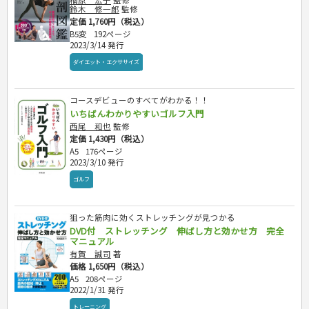
楠原 宏子
監修
鈴木 修一郎
監修
定価 1,760円（税込）
B5変
192ページ
2023/3/14 発行
ダイエット・エクササイズ
コースデビューのすべてがわかる！！
いちばんわかりやすいゴルフ入門
西尾 和也
監修
定価 1,430円（税込）
A5
176ページ
2023/3/10 発行
ゴルフ
狙った筋肉に効くストレッチングが見つかる
DVD付 ストレッチング 伸ばし方と効かせ方 完全
マニュアル
有賀 誠司
著
価格 1,650円（税込）
A5
208ページ
2022/1/31 発行
トレーニング