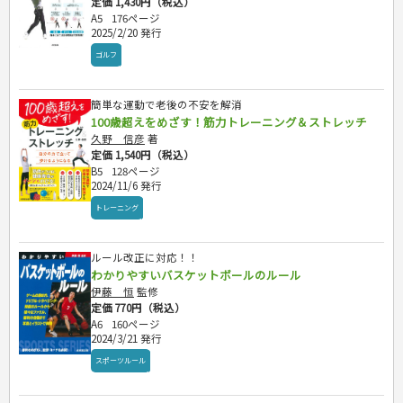
定価 1,430円（税込）
A5
176ページ
2025/2/20 発行
ゴルフ
簡単な運動で老後の不安を解消
100歳超えをめざす！筋力トレーニング＆ストレッチ
久野 信彦
著
定価 1,540円（税込）
B5
128ページ
2024/11/6 発行
トレーニング
ルール改正に対応！！
わかりやすいバスケットボールのルール
伊藤 恒
監修
定価 770円（税込）
A6
160ページ
2024/3/21 発行
スポーツルール