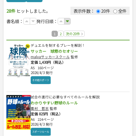
ゴルフ
28件
ヒットしました。
トレーニング
表示件数：
20件
全件
ジュニアスポーツ
書名順：
発行日順：
その他スポーツ
自然・アウトドア・ペット
1
2
次の20件
娯楽・ゲーム・占い
アウトドア
カルチャー・芸術・趣味
犬・猫
ナンプレ
デュエルを制するプレーを解剖！
サッカー 球際のセオリー
辞典・語学
ペット・飼育
囲碁・将棋・麻雀
鉄道・車・自転車
malvaサッカースクール
監修
運転免許
園芸・野菜づくり
ゲーム・マジック
音楽・楽器
辞典
定価 1,430円（税込）
雑学
家相・風水・占い
趣味・鑑賞・カメラ
語学・旅行会話
原付・二輪
A5
160ページ
生活・暮らし
絵画・デッサン
普通免許
2026/4/3 発行
俳句・詩・ことば
その他免許
料理
健康と保育
その他スポーツ
手芸・クラフト
料理・レシピ
家庭医学・健康
こどもの本
住まい・インテリア・暮らし
おもてなし・ごちそう料理
編み物
看護・介護
ツボ・マッサージ
試合の進行に必要なすべてのルールを解説
美容・ファッション
各国料理
ソーイング
インテリア・ハウジング
児童一般
就職活動
わかりやすい野球のルール
保育・教育
家庭医学・病気
看護一般
冠婚葬祭・手紙・ペン字
お弁当
クラフト
収納・掃除・暮らし
ダイエット・エクササイズ
学参・ドリル
おりがみ・あやとり
粟村 哲志
監修
健康知識
介護一般
パネルシアター
就職活動
資格試験
妊娠・出産・育児
健康メニュー・ダイエット
メイク・ネイル・ヘア
冠婚葬祭・スピーチ・マナー
なぞなぞ・ゲーム
夏休みドリル
定価 825円（税込）
栄養事典
指導マニュアル
就職試験
調理器具クッキング
着物・着つけ
手紙・ペン字
妊娠・出産・育児
A6
224ページ
占い・心理ゲーム
総復習ドリル
検定試験・資格試験
ビジネス
生活習慣病
公務員試験
2026/4/3 発行
お菓子・ケーキ・パン
離乳食・幼児食・こどもレシピ
のりもの・ずかん
学習・地図
英語検定・TOEIC
経営・経済・法律
飲み物・お酒
スポーツルール
旅行・歴史
読み物・絵本
自由研究・読書感想文
漢字検定・数学検定