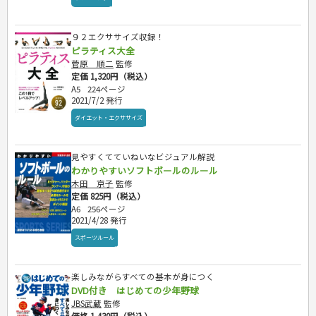
９２エクササイズ収録！
ピラティス大全
菅原 順二
監修
定価 1,320円（税込）
A5
224ページ
2021/7/2 発行
ダイエット・エクササイズ
見やすくてていねいなビジュアル解説
わかりやすいソフトボールのルール
木田 京子
監修
定価 825円（税込）
A6
256ページ
2021/4/28 発行
スポーツルール
楽しみながらすべての基本が身につく
DVD付き はじめての少年野球
JBS武蔵
監修