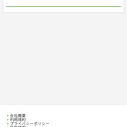
国内・海外旅行
文庫
ビジネス・法律
自己啓発
看護・薬学
地理・歴史
国外旅行
簿記・経理・税金・保険
ビジネス読み物
文庫
ダイアリー
ケアマネジャー
国内旅行
地理・地図
その他ビジネス
成美文庫
介護・社会福祉士
散歩・グルメ
歴史
ダイアリー
その他文庫
保育士
プラチナダイアリー プレステージ
司法書士・社労士
行政書士・宅建
FP
衛生管理・運行管理
建築・土木
電気・危険物
調理師
スキル・キャリアアップ
危険物取扱者
消防設備士
登録販売者
その他資格試験
会社概要
利用規約
プライバシーポリシー