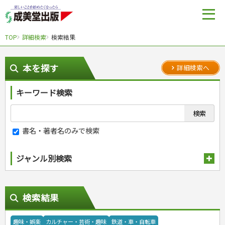
TOP
詳細検索
検索結果
本を探す
詳細検索へ
キーワード検索
書名・著者名のみで検索
ジャンル別検索
趣味・娯楽
検索結果
スポーツ
自然・アウトドア・ペット
スポーツルール
娯楽・ゲーム・占い
野球
アウトドア
趣味・娯楽
カルチャー・芸術・趣味
鉄道・車・自転車