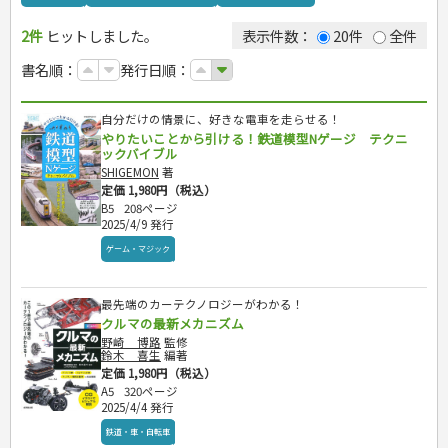
カルチャー・芸術・趣味
ゴルフ
犬・猫
ナンプレ
2件
ヒットしました。
トレーニング
ペット・飼育
囲碁・将棋・麻雀
鉄道・車・自転車
表示件数：
20件
全件
ジュニアスポーツ
園芸・野菜づくり
ゲーム・マジック
音楽・楽器
書名順：
発行日順：
その他スポーツ
雑学
家相・風水・占い
趣味・鑑賞・カメラ
絵画・デッサン
自分だけの情景に、好きな電車を走らせる！
俳句・詩・ことば
やりたいことから引ける！鉄道模型Nゲージ テクニ
辞典・語学
ックバイブル
運転免許
辞典
SHIGEMON
著
定価 1,980円（税込）
語学・旅行会話
原付・二輪
生活・暮らし
B5
208ページ
普通免許
2025/4/9 発行
その他免許
料理
健康と保育
ゲーム・マジック
手芸・クラフト
料理・レシピ
家庭医学・健康
こどもの本
住まい・インテリア・暮らし
おもてなし・ごちそう料理
編み物
看護・介護
ツボ・マッサージ
美容・ファッション
各国料理
ソーイング
インテリア・ハウジング
最先端のカーテクノロジーがわかる！
児童一般
就職活動
保育・教育
家庭医学・病気
看護一般
クルマの最新メカニズム
冠婚葬祭・手紙・ペン字
お弁当
クラフト
収納・掃除・暮らし
ダイエット・エクササイズ
学参・ドリル
おりがみ・あやとり
健康知識
介護一般
パネルシアター
野崎 博路
監修
就職活動
資格試験
妊娠・出産・育児
健康メニュー・ダイエット
メイク・ネイル・ヘア
冠婚葬祭・スピーチ・マナー
なぞなぞ・ゲーム
夏休みドリル
鈴木 喜生
編著
栄養事典
指導マニュアル
就職試験
調理器具クッキング
着物・着つけ
手紙・ペン字
妊娠・出産・育児
定価 1,980円（税込）
占い・心理ゲーム
総復習ドリル
検定試験・資格試験
ビジネス
生活習慣病
公務員試験
A5
320ページ
お菓子・ケーキ・パン
離乳食・幼児食・こどもレシピ
のりもの・ずかん
学習・地図
英語検定・TOEIC
2025/4/4 発行
経営・経済・法律
飲み物・お酒
旅行・歴史
読み物・絵本
自由研究・読書感想文
漢字検定・数学検定
鉄道・車・自転車
自己啓発
マネー・株・資産
音と光のでる絵本
えんぴつちょう
簿記検定