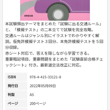
危険物取扱者
消防設備士
登録販売者
その他資格試験
本試験頻出テーマをまとめた「試験に出る交通ルール」
と、「模擬テスト」の二本立てで試験を完全攻略。
交通ルールはジャンル別にイラストでわかりやすく解
説。仮免許模擬テスト３回分、本免許模擬テストを５回
分収録。
赤シート対応で、答えを隠しながら学習できる。
重要暗記項目、重要問題をまとめた「試験直前合格チェ
ックシート」付き。最新道交法改正に対応。
ISBN
978-4-415-33121-8
発行日
2022年05月09日
判型
A5
ページ
200ページ