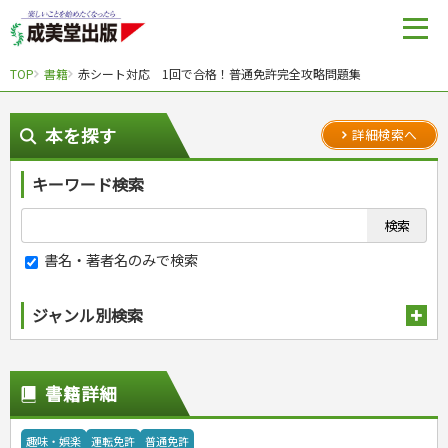
TOP
書籍
赤シート対応 1回で合格！普通免許完全攻略問題集
本を探す
詳細検索へ
キーワード検索
書名・著者名のみで検索
ジャンル別検索
趣味・娯楽
スポーツ
生活・暮らし
書籍詳細
自然・アウトドア・ペット
スポーツルール
料理
健康と保育
娯楽・ゲーム・占い
野球
アウトドア
手芸・クラフト
料理・レシピ
趣味・娯楽
運転免許
普通免許