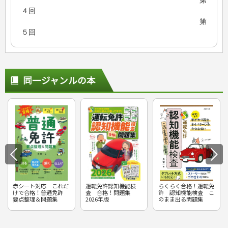
４回
第
５回
同一ジャンルの本
赤シート対応 これだ
運転免許認知機能検
らくらく合格！運転免
けで合格！普通免許
査 合格！問題集
許 認知機能検査 こ
要点整理＆問題集
2026年版
のまま出る問題集