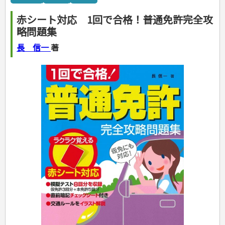
カルチャー・芸術・趣味
ゴルフ
犬・猫
ナンプレ
家庭医学・健康
こどもの本
住まい・インテリア・暮らし
おもてなし・ごちそう料理
編み物
辞典・語学
トレーニング
ペット・飼育
囲碁・将棋・麻雀
鉄道・車・自転車
看護・介護
ツボ・マッサージ
赤シート対応 1回で合格！普通免許完全攻
美容・ファッション
各国料理
ソーイング
インテリア・ハウジング
児童一般
就職活動
運転免許
ジュニアスポーツ
園芸・野菜づくり
ゲーム・マジック
音楽・楽器
辞典
保育・教育
家庭医学・病気
看護一般
略問題集
冠婚葬祭・手紙・ペン字
お弁当
クラフト
収納・掃除・暮らし
ダイエット・エクササイズ
学参・ドリル
おりがみ・あやとり
その他スポーツ
雑学
家相・風水・占い
趣味・鑑賞・カメラ
語学・旅行会話
原付・二輪
健康知識
介護一般
パネルシアター
就職活動
資格試験
妊娠・出産・育児
健康メニュー・ダイエット
メイク・ネイル・ヘア
冠婚葬祭・スピーチ・マナー
なぞなぞ・ゲーム
夏休みドリル
絵画・デッサン
普通免許
長 信一
著
栄養事典
指導マニュアル
就職試験
調理器具クッキング
着物・着つけ
手紙・ペン字
妊娠・出産・育児
占い・心理ゲーム
総復習ドリル
検定試験・資格試験
俳句・詩・ことば
その他免許
ビジネス
生活習慣病
公務員試験
お菓子・ケーキ・パン
離乳食・幼児食・こどもレシピ
のりもの・ずかん
学習・地図
英語検定・TOEIC
経営・経済・法律
飲み物・お酒
旅行・歴史
読み物・絵本
自由研究・読書感想文
漢字検定・数学検定
自己啓発
マネー・株・資産
音と光のでる絵本
えんぴつちょう
簿記検定
国内・海外旅行
文庫
ビジネス・法律
自己啓発
看護・薬学
地理・歴史
国外旅行
簿記・経理・税金・保険
ビジネス読み物
文庫
ダイアリー
ケアマネジャー
国内旅行
地理・地図
その他ビジネス
成美文庫
介護・社会福祉士
散歩・グルメ
歴史
ダイアリー
その他文庫
保育士
プラチナダイアリー プレステージ
司法書士・社労士
行政書士・宅建
FP
衛生管理・運行管理
建築・土木
電気・危険物
調理師
スキル・キャリアアップ