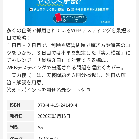
危険物取扱者
消防設備士
登録販売者
その他資格試験
多くの企業で採用されているWEBテスティングを最短３
日で攻略！
１日目・２日目で、例題や練習問題で解き方や解答のコ
ツをつかみ、３日目では本番を想定した「実力模試」に
チャレンジ。「最短３日」で対策できる構成。
WEBテスティングで出題される問題を幅広くカバー。
「実力模試」は、実戦問題を３回分掲載し、別冊の解
答・解説を用意。
答え・ポイントを隠せる赤シート付き。
ISBN
978-4-415-24149-4
発行日
2026年05月15日
判型
A5
ページ
232ページ