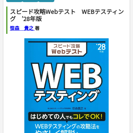
カルチャー・芸術・趣味
ゴルフ
犬・猫
ナンプレ
家庭医学・健康
こどもの本
住まい・インテリア・暮らし
おもてなし・ごちそう料理
編み物
辞典・語学
トレーニング
ペット・飼育
囲碁・将棋・麻雀
鉄道・車・自転車
看護・介護
ツボ・マッサージ
スピード攻略Webテスト WEBテスティン
美容・ファッション
各国料理
ソーイング
インテリア・ハウジング
児童一般
就職活動
運転免許
ジュニアスポーツ
園芸・野菜づくり
ゲーム・マジック
音楽・楽器
辞典
保育・教育
家庭医学・病気
看護一般
グ ’28年版
冠婚葬祭・手紙・ペン字
お弁当
クラフト
収納・掃除・暮らし
ダイエット・エクササイズ
学参・ドリル
おりがみ・あやとり
その他スポーツ
雑学
家相・風水・占い
趣味・鑑賞・カメラ
語学・旅行会話
原付・二輪
健康知識
介護一般
パネルシアター
就職活動
資格試験
妊娠・出産・育児
健康メニュー・ダイエット
メイク・ネイル・ヘア
冠婚葬祭・スピーチ・マナー
なぞなぞ・ゲーム
夏休みドリル
絵画・デッサン
普通免許
笹森 貴之
著
栄養事典
指導マニュアル
就職試験
調理器具クッキング
着物・着つけ
手紙・ペン字
妊娠・出産・育児
占い・心理ゲーム
総復習ドリル
検定試験・資格試験
俳句・詩・ことば
その他免許
ビジネス
生活習慣病
公務員試験
お菓子・ケーキ・パン
離乳食・幼児食・こどもレシピ
のりもの・ずかん
学習・地図
英語検定・TOEIC
経営・経済・法律
飲み物・お酒
旅行・歴史
読み物・絵本
自由研究・読書感想文
漢字検定・数学検定
自己啓発
マネー・株・資産
音と光のでる絵本
えんぴつちょう
簿記検定
国内・海外旅行
文庫
ビジネス・法律
自己啓発
看護・薬学
地理・歴史
国外旅行
簿記・経理・税金・保険
ビジネス読み物
文庫
ダイアリー
ケアマネジャー
国内旅行
地理・地図
その他ビジネス
成美文庫
介護・社会福祉士
散歩・グルメ
歴史
ダイアリー
その他文庫
保育士
プラチナダイアリー プレステージ
司法書士・社労士
行政書士・宅建
FP
衛生管理・運行管理
建築・土木
電気・危険物
調理師
スキル・キャリアアップ