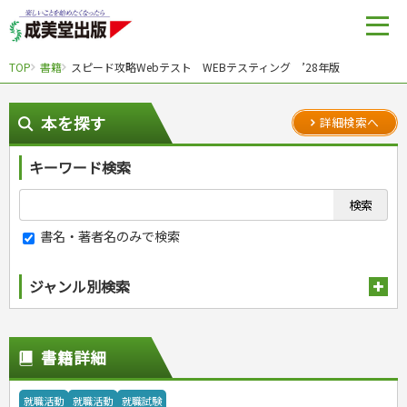
TOP
書籍
スピード攻略Webテスト WEBテスティング ’28年版
本を探す
詳細検索へ
キーワード検索
書名・著者名のみで検索
ジャンル別検索
趣味・娯楽
スポーツ
生活・暮らし
書籍詳細
自然・アウトドア・ペット
スポーツルール
料理
健康と保育
娯楽・ゲーム・占い
野球
アウトドア
手芸・クラフト
料理・レシピ
就職活動
就職活動
就職試験