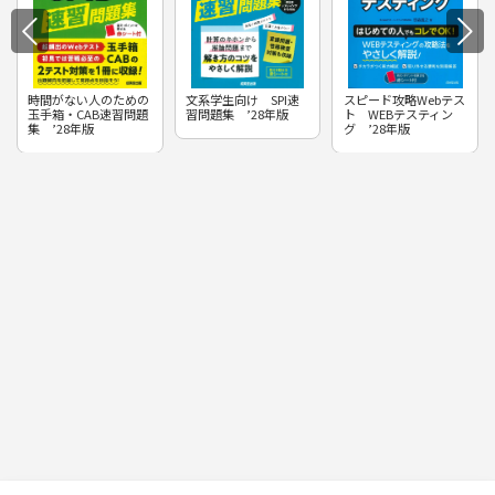
時間がない人のための
文系学生向け SPI速
スピード攻略Webテス
玉手箱・CAB速習問題
習問題集 ’28年版
ト WEBテスティン
集 ’28年版
グ ’28年版