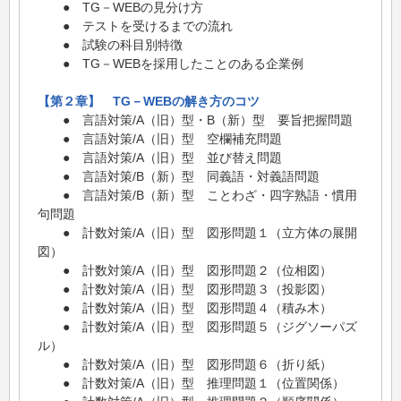
● TG－WEBの見分け方
● テストを受けるまでの流れ
● 試験の科目別特徴
● TG－WEBを採用したことのある企業例
【第２章】 TG－WEBの解き方のコツ
● 言語対策/A（旧）型・B（新）型 要旨把握問題
● 言語対策/A（旧）型 空欄補充問題
● 言語対策/A（旧）型 並び替え問題
● 言語対策/B（新）型 同義語・対義語問題
● 言語対策/B（新）型 ことわざ・四字熟語・慣用
句問題
● 計数対策/A（旧）型 図形問題１（立方体の展開
図）
● 計数対策/A（旧）型 図形問題２（位相図）
● 計数対策/A（旧）型 図形問題３（投影図）
● 計数対策/A（旧）型 図形問題４（積み木）
● 計数対策/A（旧）型 図形問題５（ジグソーパズ
ル）
● 計数対策/A（旧）型 図形問題６（折り紙）
● 計数対策/A（旧）型 推理問題１（位置関係）