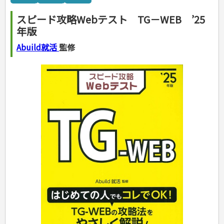
カルチャー・芸術・趣味
ゴルフ
犬・猫
ナンプレ
家庭医学・健康
こどもの本
住まい・インテリア・暮らし
おもてなし・ごちそう料理
編み物
辞典・語学
トレーニング
ペット・飼育
囲碁・将棋・麻雀
鉄道・車・自転車
看護・介護
ツボ・マッサージ
スピード攻略Webテスト TG－WEB ’25
美容・ファッション
各国料理
ソーイング
インテリア・ハウジング
児童一般
就職活動
運転免許
ジュニアスポーツ
園芸・野菜づくり
ゲーム・マジック
音楽・楽器
辞典
保育・教育
家庭医学・病気
看護一般
年版
冠婚葬祭・手紙・ペン字
お弁当
クラフト
収納・掃除・暮らし
ダイエット・エクササイズ
学参・ドリル
おりがみ・あやとり
その他スポーツ
雑学
家相・風水・占い
趣味・鑑賞・カメラ
語学・旅行会話
原付・二輪
健康知識
介護一般
パネルシアター
就職活動
資格試験
妊娠・出産・育児
健康メニュー・ダイエット
メイク・ネイル・ヘア
冠婚葬祭・スピーチ・マナー
なぞなぞ・ゲーム
夏休みドリル
絵画・デッサン
普通免許
Abuild就活
監修
栄養事典
指導マニュアル
就職試験
調理器具クッキング
着物・着つけ
手紙・ペン字
妊娠・出産・育児
占い・心理ゲーム
総復習ドリル
検定試験・資格試験
俳句・詩・ことば
その他免許
ビジネス
生活習慣病
公務員試験
お菓子・ケーキ・パン
離乳食・幼児食・こどもレシピ
のりもの・ずかん
学習・地図
英語検定・TOEIC
経営・経済・法律
飲み物・お酒
旅行・歴史
読み物・絵本
自由研究・読書感想文
漢字検定・数学検定
自己啓発
マネー・株・資産
音と光のでる絵本
えんぴつちょう
簿記検定
国内・海外旅行
文庫
ビジネス・法律
自己啓発
看護・薬学
地理・歴史
国外旅行
簿記・経理・税金・保険
ビジネス読み物
文庫
ダイアリー
ケアマネジャー
国内旅行
地理・地図
その他ビジネス
成美文庫
介護・社会福祉士
散歩・グルメ
歴史
ダイアリー
その他文庫
保育士
プラチナダイアリー プレステージ
司法書士・社労士
行政書士・宅建
FP
衛生管理・運行管理
建築・土木
電気・危険物
調理師
スキル・キャリアアップ