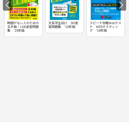
時間がない人のための
文系学生向け SPI速
スピード攻略Webテス
玉手箱・CAB速習問題
習問題集 ’28年版
ト WEBテスティン
集 ’28年版
グ ’28年版