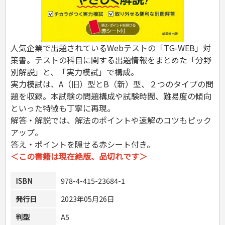
危険物取扱者
消防設備士
登録販売者
その他資格試験
人気企業で出題されているWebテストの「TG-WEB」対
策書。テストの科目に関する出題情報をまとめた「分野
別解説」と、「実力模試」で構成。
実力模試は、A（旧）型とB（新）型、２つのタイプの問
題を収録。本試験の問題構成や試験時間、難易度の傾向
といった特徴も丁寧に再現。
解答・解説では、解法のポイントや速解のコツもピック
アップ。
答え・ポイントを隠せる赤シート付き。
＜この書籍は現在絶版、品切れです＞
ISBN
978-4-415-23684-1
発行日
2023年05月26日
判型
A5