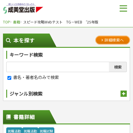
TOP
書籍
スピード攻略Webテスト TG－WEB ’25年版
本を探す
詳細検索へ
キーワード検索
書名・著者名のみで検索
ジャンル別検索
趣味・娯楽
スポーツ
生活・暮らし
書籍詳細
自然・アウトドア・ペット
スポーツルール
料理
健康と保育
娯楽・ゲーム・占い
野球
アウトドア
手芸・クラフト
料理・レシピ
就職活動
就職活動
就職試験