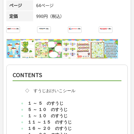
ページ
64ページ
定価
990円（税込）
CONTENTS
◇ すうじおけいこシール
●
１ ～ ５ のすうじ
●
５ ～ １０ のすうじ
●
１ ～ １０ のすうじ
●
１１ ～ １５ のすうじ
●
１６ ～ ２０ のすうじ