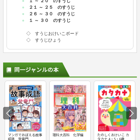
●
１ ～ ２０ のすうじ
●
２１ ～ ２５ のすうじ
●
２６ ～ ３０ のすうじ
●
１ ～ ３０ のすうじ
◇ すうじおけいこボード
◇ すうじひょう
同一ジャンルの本
マンガでおぼえる故事
理科大百科 化学編
たのしくおけいこ カ
成語 登竜門
タカナ 4・5・6歳