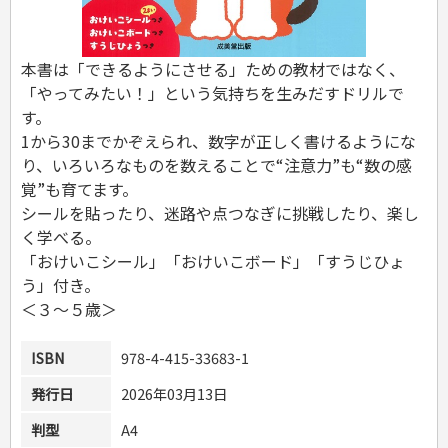
危険物取扱者
消防設備士
登録販売者
本書は「できるようにさせる」ための教材ではなく、
その他資格試験
「やってみたい！」という気持ちを生みだすドリルで
す。
1から30までかぞえられ、数字が正しく書けるようにな
り、いろいろなものを数えることで“注意力”も“数の感
覚”も育てます。
シールを貼ったり、迷路や点つなぎに挑戦したり、楽し
く学べる。
「おけいこシール」「おけいこボード」「すうじひょ
う」付き。
＜３～５歳＞
ISBN
978-4-415-33683-1
発行日
2026年03月13日
判型
A4