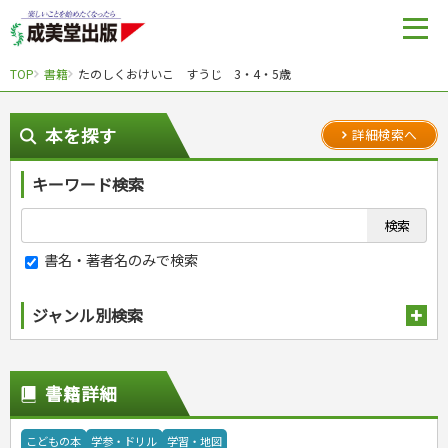
TOP
書籍
たのしくおけいこ すうじ 3・4・5歳
本を探す
詳細検索へ
キーワード検索
書名・著者名のみで検索
ジャンル別検索
趣味・娯楽
スポーツ
生活・暮らし
書籍詳細
自然・アウトドア・ペット
スポーツルール
料理
健康と保育
娯楽・ゲーム・占い
野球
アウトドア
手芸・クラフト
料理・レシピ
こどもの本
学参・ドリル
学習・地図