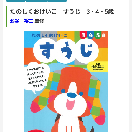
カルチャー・芸術・趣味
ゴルフ
犬・猫
ナンプレ
家庭医学・健康
こどもの本
住まい・インテリア・暮らし
おもてなし・ごちそう料理
編み物
辞典・語学
トレーニング
ペット・飼育
囲碁・将棋・麻雀
鉄道・車・自転車
看護・介護
ツボ・マッサージ
たのしくおけいこ すうじ 3・4・5歳
美容・ファッション
各国料理
ソーイング
インテリア・ハウジング
児童一般
就職活動
運転免許
ジュニアスポーツ
園芸・野菜づくり
ゲーム・マジック
音楽・楽器
辞典
保育・教育
家庭医学・病気
看護一般
冠婚葬祭・手紙・ペン字
お弁当
クラフト
収納・掃除・暮らし
ダイエット・エクササイズ
学参・ドリル
おりがみ・あやとり
池谷 裕二
監修
その他スポーツ
雑学
家相・風水・占い
趣味・鑑賞・カメラ
語学・旅行会話
原付・二輪
健康知識
介護一般
パネルシアター
就職活動
資格試験
妊娠・出産・育児
健康メニュー・ダイエット
メイク・ネイル・ヘア
冠婚葬祭・スピーチ・マナー
なぞなぞ・ゲーム
夏休みドリル
絵画・デッサン
普通免許
栄養事典
指導マニュアル
就職試験
調理器具クッキング
着物・着つけ
手紙・ペン字
妊娠・出産・育児
占い・心理ゲーム
総復習ドリル
検定試験・資格試験
俳句・詩・ことば
その他免許
ビジネス
生活習慣病
公務員試験
お菓子・ケーキ・パン
離乳食・幼児食・こどもレシピ
のりもの・ずかん
学習・地図
英語検定・TOEIC
経営・経済・法律
飲み物・お酒
旅行・歴史
読み物・絵本
自由研究・読書感想文
漢字検定・数学検定
自己啓発
マネー・株・資産
音と光のでる絵本
えんぴつちょう
簿記検定
国内・海外旅行
文庫
ビジネス・法律
自己啓発
看護・薬学
地理・歴史
国外旅行
簿記・経理・税金・保険
ビジネス読み物
文庫
ダイアリー
ケアマネジャー
国内旅行
地理・地図
その他ビジネス
成美文庫
介護・社会福祉士
散歩・グルメ
歴史
ダイアリー
その他文庫
保育士
プラチナダイアリー プレステージ
司法書士・社労士
行政書士・宅建
FP
衛生管理・運行管理
建築・土木
電気・危険物
調理師
スキル・キャリアアップ