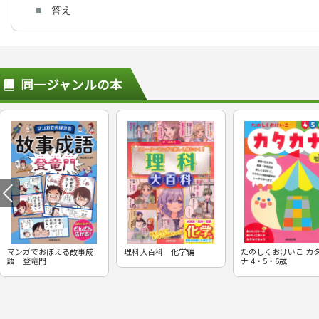
■
答え
同一ジャンルの本
マンガでおぼえる故事成
理科大百科 化学編
たのしくおけいこ カ
語 登竜門
ナ 4・5・6歳