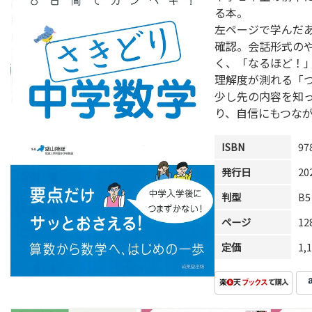
る本。
左ページで学んだ
確認。会話形式の
く、「なるほど！
理解度が測れる「
少し先の内容を知
り、自信にもつな
ISBN
97
発行日
20
判型
B5
ページ
1
定価
1