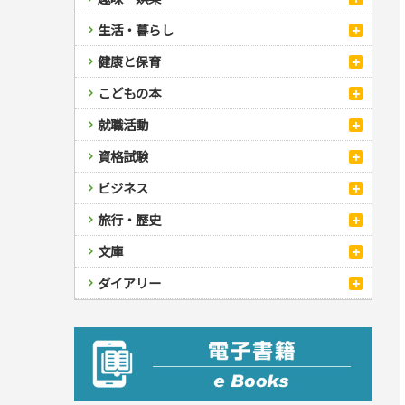
スポーツ
生活・暮らし
自然・アウトドア・ペット
スポーツルール
料理
健康と保育
娯楽・ゲーム・占い
野球
アウトドア
手芸・クラフト
料理・レシピ
カルチャー・芸術・趣味
ゴルフ
犬・猫
ナンプレ
家庭医学・健康
こどもの本
住まい・インテリア・暮らし
おもてなし・ごちそう料理
編み物
辞典・語学
トレーニング
ペット・飼育
囲碁・将棋・麻雀
鉄道・車・自転車
看護・介護
ツボ・マッサージ
美容・ファッション
各国料理
ソーイング
インテリア・ハウジング
児童一般
就職活動
運転免許
ジュニアスポーツ
園芸・野菜づくり
ゲーム・マジック
音楽・楽器
辞典
保育・教育
家庭医学・病気
看護一般
冠婚葬祭・手紙・ペン字
お弁当
クラフト
収納・掃除・暮らし
ダイエット・エクササイズ
学参・ドリル
おりがみ・あやとり
その他スポーツ
雑学
家相・風水・占い
趣味・鑑賞・カメラ
語学・旅行会話
原付・二輪
健康知識
介護一般
パネルシアター
就職活動
資格試験
妊娠・出産・育児
健康メニュー・ダイエット
メイク・ネイル・ヘア
冠婚葬祭・スピーチ・マナー
なぞなぞ・ゲーム
夏休みドリル
絵画・デッサン
普通免許
栄養事典
指導マニュアル
就職試験
調理器具クッキング
着物・着つけ
手紙・ペン字
妊娠・出産・育児
占い・心理ゲーム
総復習ドリル
検定試験・資格試験
俳句・詩・ことば
その他免許
ビジネス
生活習慣病
公務員試験
お菓子・ケーキ・パン
離乳食・幼児食・こどもレシピ
のりもの・ずかん
学習・地図
英語検定・TOEIC
経営・経済・法律
飲み物・お酒
旅行・歴史
読み物・絵本
自由研究・読書感想文
漢字検定・数学検定
自己啓発
マネー・株・資産
音と光のでる絵本
えんぴつちょう
簿記検定
国内・海外旅行
文庫
ビジネス・法律
自己啓発
看護・薬学
地理・歴史
国外旅行
簿記・経理・税金・保険
ビジネス読み物
文庫
ダイアリー
ケアマネジャー
国内旅行
地理・地図
その他ビジネス
成美文庫
介護・社会福祉士
散歩・グルメ
歴史
ダイアリー
その他文庫
保育士
プラチナダイアリー プレステージ
司法書士・社労士
行政書士・宅建
FP
衛生管理・運行管理