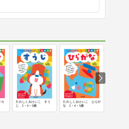
タカ
たのしくおけいこ すう
たのしくおけいこ ひらが
8日間でカン
じ 3・4・5歳
な 3・4・5歳
り中学数学