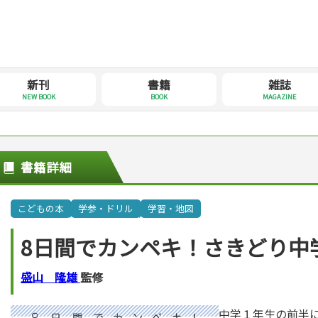
新刊
書籍
雑誌
NEW BOOK
BOOK
MAGAZINE
書籍詳細
こどもの本
学参・ドリル
学習・地図
8日間でカンペキ！さきどり中
盛山 隆雄
監修
中学１年生の前半