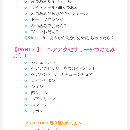
o
みつあみサイドテール
o
サイドテール×細みつあみ
o
みつあみだらけのツインテール
o
ドーナツアレンジ
o
みつあみでおだんご
o
ツインおだんご
Q&A：
みつあみから毛が飛び出しちゃったら？
【PART５】 ヘアアクセサリーをつけてみ
よう！
o
カチューシャ
o
ヘアアクセサリーをつけるポイント
o
ヘアバンド / カチューシャ２本
o
Ｕピンリボン
o
シュシュ
o
飾りゴム
o
ヘアクリップ
o
バレッタ
o
リボン
＜STEP UP！巻き髪の作り方＞
o Ｃカール