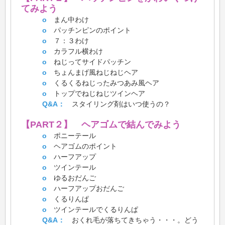
てみよう
o
まん中わけ
o
パッチンピンのポイント
o
７：３わけ
o
カラフル横わけ
o
ねじってサイドパッチン
o
ちょんまげ風ねじねじヘア
o
くるくるねじったみつあみ風ヘア
o
トップでねじねじツインヘア
Q&A：
スタイリング剤はいつ使うの？
【PART２】 ヘアゴムで結んでみよう
o
ポニーテール
o
ヘアゴムのポイント
o
ハーフアップ
o
ツインテール
o
ゆるおだんご
o
ハーフアップおだんご
o
くるりんぱ
o
ツインテールでくるりんぱ
Q&A：
おくれ毛が落ちてきちゃう・・・。どう