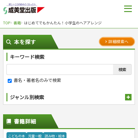
TOP
書籍
はじめてでもかんたん！小学生のヘアアレンジ
本を探す
詳細検索へ
キーワード検索
書名・著者名のみで検索
ジャンル別検索
趣味・娯楽
スポーツ
生活・暮らし
書籍詳細
自然・アウトドア・ペット
スポーツルール
料理
健康と保育
娯楽・ゲーム・占い
野球
アウトドア
手芸・クラフト
料理・レシピ
こどもの本
児童一般
読み物・絵本