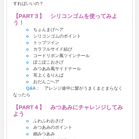
すればいいの？
【PART３】 シリコンゴムを使ってみよ
う！
o
ちょんまげヘア
o
シリコンゴムのポイント
o
トップツイン
o
カラフルサイド結び
o
コードリボン風ツインテール
o
ぽこぽこおさげ
o
みつあみ風サイドテール
o
耳上くるりんぱ
o
おだんごヘア
Q&A：
アレンジ途中に髪がうまくまとまらなく
なったら
【PART４】 みつあみにチャレンジしてみ
よう
o
ふわふわおさげ
o
みつあみのポイント
o
細みつあみ