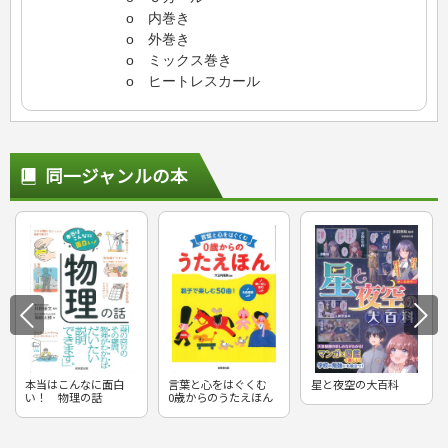
o 内巻き
o 外巻き
o ミックス巻き
o ヒートレスカール
同一ジャンルの本
本当はこんなに面白
言葉と心をはぐくむ
星と夜空の大百科
い！ 物理の話
0歳からのうたえほん