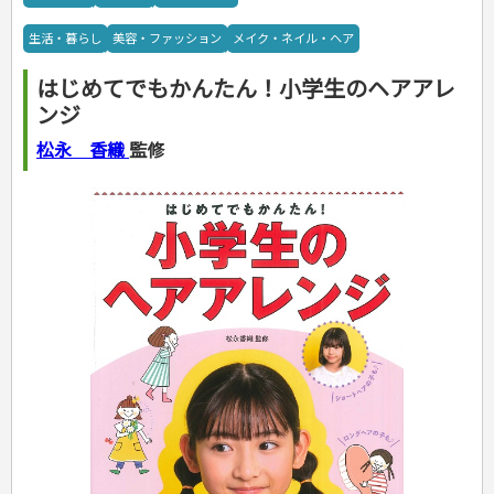
カルチャー・芸術・趣味
ゴルフ
犬・猫
ナンプレ
家庭医学・健康
こどもの本
住まい・インテリア・暮らし
おもてなし・ごちそう料理
編み物
辞典・語学
トレーニング
ペット・飼育
囲碁・将棋・麻雀
鉄道・車・自転車
看護・介護
ツボ・マッサージ
生活・暮らし
美容・ファッション
メイク・ネイル・ヘア
美容・ファッション
各国料理
ソーイング
インテリア・ハウジング
児童一般
就職活動
運転免許
ジュニアスポーツ
園芸・野菜づくり
ゲーム・マジック
音楽・楽器
辞典
保育・教育
家庭医学・病気
看護一般
冠婚葬祭・手紙・ペン字
お弁当
クラフト
収納・掃除・暮らし
ダイエット・エクササイズ
学参・ドリル
おりがみ・あやとり
その他スポーツ
雑学
家相・風水・占い
趣味・鑑賞・カメラ
語学・旅行会話
原付・二輪
健康知識
介護一般
パネルシアター
はじめてでもかんたん！小学生のヘアアレ
就職活動
資格試験
妊娠・出産・育児
健康メニュー・ダイエット
メイク・ネイル・ヘア
冠婚葬祭・スピーチ・マナー
なぞなぞ・ゲーム
夏休みドリル
絵画・デッサン
普通免許
栄養事典
指導マニュアル
ンジ
就職試験
調理器具クッキング
着物・着つけ
手紙・ペン字
妊娠・出産・育児
占い・心理ゲーム
総復習ドリル
検定試験・資格試験
俳句・詩・ことば
その他免許
ビジネス
生活習慣病
公務員試験
お菓子・ケーキ・パン
離乳食・幼児食・こどもレシピ
のりもの・ずかん
学習・地図
松永 香織
監修
英語検定・TOEIC
経営・経済・法律
飲み物・お酒
旅行・歴史
読み物・絵本
自由研究・読書感想文
漢字検定・数学検定
自己啓発
マネー・株・資産
音と光のでる絵本
えんぴつちょう
簿記検定
国内・海外旅行
文庫
ビジネス・法律
自己啓発
看護・薬学
地理・歴史
国外旅行
簿記・経理・税金・保険
ビジネス読み物
文庫
ダイアリー
ケアマネジャー
国内旅行
地理・地図
その他ビジネス
成美文庫
介護・社会福祉士
散歩・グルメ
歴史
ダイアリー
その他文庫
保育士
プラチナダイアリー プレステージ
司法書士・社労士
行政書士・宅建
FP
衛生管理・運行管理
建築・土木
電気・危険物
調理師
スキル・キャリアアップ