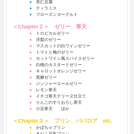
●
杏仁豆腐
●
ティラミス
●
フローズンヨーグルト
＜Chapter２＞ ゼリー、寒天
●
トロピカルゼリー
●
洋梨のゼリー
●
マスカットの白ワインゼリー
●
トマトと梅のゼリー
●
ホットワイン風スパイスゼリー
●
白桃のカスタードゼリー
●
キャロットオレンジゼリー
●
黒糖ゼリー
●
ジンジャーエールゼリー
●
レモン寒天
●
イチゴ寒天テリーヌ仕立て
●
りんごのすりおろし寒天
●
小豆寒天 ほか
＜Chapter３＞ プリン、ババロア etc.
●
かぼちゃプリン
●
きなこ豆乳プリン