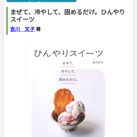
カルチャー・芸術・趣味
ゴルフ
犬・猫
ナンプレ
家庭医学・健康
こどもの本
住まい・インテリア・暮らし
おもてなし・ごちそう料理
編み物
辞典・語学
トレーニング
ペット・飼育
囲碁・将棋・麻雀
鉄道・車・自転車
看護・介護
ツボ・マッサージ
まぜて、冷やして、固めるだけ。ひんやり
美容・ファッション
各国料理
ソーイング
インテリア・ハウジング
児童一般
就職活動
運転免許
ジュニアスポーツ
園芸・野菜づくり
ゲーム・マジック
音楽・楽器
辞典
保育・教育
家庭医学・病気
看護一般
スイーツ
冠婚葬祭・手紙・ペン字
お弁当
クラフト
収納・掃除・暮らし
ダイエット・エクササイズ
学参・ドリル
おりがみ・あやとり
その他スポーツ
雑学
家相・風水・占い
趣味・鑑賞・カメラ
語学・旅行会話
原付・二輪
健康知識
介護一般
パネルシアター
就職活動
資格試験
妊娠・出産・育児
健康メニュー・ダイエット
メイク・ネイル・ヘア
冠婚葬祭・スピーチ・マナー
なぞなぞ・ゲーム
夏休みドリル
絵画・デッサン
普通免許
吉川 文子
著
栄養事典
指導マニュアル
就職試験
調理器具クッキング
着物・着つけ
手紙・ペン字
妊娠・出産・育児
占い・心理ゲーム
総復習ドリル
検定試験・資格試験
俳句・詩・ことば
その他免許
ビジネス
生活習慣病
公務員試験
お菓子・ケーキ・パン
離乳食・幼児食・こどもレシピ
のりもの・ずかん
学習・地図
英語検定・TOEIC
経営・経済・法律
飲み物・お酒
旅行・歴史
読み物・絵本
自由研究・読書感想文
漢字検定・数学検定
自己啓発
マネー・株・資産
音と光のでる絵本
えんぴつちょう
簿記検定
国内・海外旅行
文庫
ビジネス・法律
自己啓発
看護・薬学
地理・歴史
国外旅行
簿記・経理・税金・保険
ビジネス読み物
文庫
ダイアリー
ケアマネジャー
国内旅行
地理・地図
その他ビジネス
成美文庫
介護・社会福祉士
散歩・グルメ
歴史
ダイアリー
その他文庫
保育士
プラチナダイアリー プレステージ
司法書士・社労士
行政書士・宅建
FP
衛生管理・運行管理
建築・土木
電気・危険物
調理師
スキル・キャリアアップ