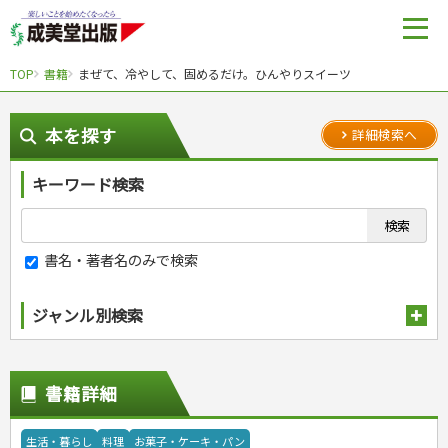
TOP
書籍
まぜて、冷やして、固めるだけ。ひんやりスイーツ
本を探す
詳細検索へ
キーワード検索
書名・著者名のみで検索
ジャンル別検索
趣味・娯楽
スポーツ
生活・暮らし
書籍詳細
自然・アウトドア・ペット
スポーツルール
料理
健康と保育
娯楽・ゲーム・占い
野球
アウトドア
手芸・クラフト
料理・レシピ
生活・暮らし
料理
お菓子・ケーキ・パン