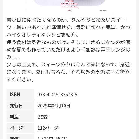
危険物取扱者
消防設備士
登録販売者
暑い日に食べたくなるのが、ひんやりと冷たいスイー
その他資格試験
ツ。暑い中あれこれ準備せず、気軽に作れて簡単、かつ
ハイクオリティなレシピを紹介。
使う食材は身近なものだけ。そして、台所に立つのが億
劫な夏でも作っていただけるよう「加熱は電子レンジの
み」。
少しの工夫で、スイーツ作りはぐんと楽になって、身近
になります。夏はもちろん、それ以外の季節にもお役立
てください。
ISBN
978-4-415-33573-5
発行日
2025年06月10日
判型
B5変
ページ
112ページ
定価
1,430円（税込）