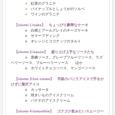
●
紅茶のグラニテ
●
パイナップルとしょうがのソルベ
●
ワインのグラニテ
【clumn１/cake】
ちょっぴり豪華なケーキ
o 白桃とアールグレイのチーズケーキ
o サマープディング
o オレンジとココナッツのタルト
【clumn２/sauce】 盛り上げ上手なソースたち
o 黒糖ソース、グレープフルーツソース、ラズ
ベリーソース、ブルーベリーソース ほか
o ホワイトチョコソース、マンゴーソース
【clumn３/ice cream】
市販のバニラアイスで手をか
けずに贅沢アイス
o カッサータ
o 焼きいものアイスクリーム
o バナナのアイスクリーム
【clumn４/smoothie】
ゴクゴク飲みたいスムージー