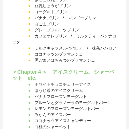
●
豆乳しょうがプリン
●
ヨーグルトプリン
●
バナナプリン / マンゴープリン
●
白ごまプリン
●
グレープフルーツプリン
●
カフェオレプリン / ミルクティーパンナコ
ッタ
●
ミルクキャラメルババロア / 抹茶ババロア
●
ココナッツのブラマンジェ
●
黒ごまとはちみつのブラマンジェ
＜Chapter４＞ アイスクリーム、シャーベ
ット etc.
●
ホワイトチョコチェリーアイス
●
ほうじ茶のアイスクリーム
●
バナナフローズンヨーグルト
●
プルーンとグラノーラのヨーグルトバーク
●
レモンのフローズンヨーグルトバー
●
みかんのアイスバー
●
ココナッツアイスキャンディー
●
白桃のシャーベット