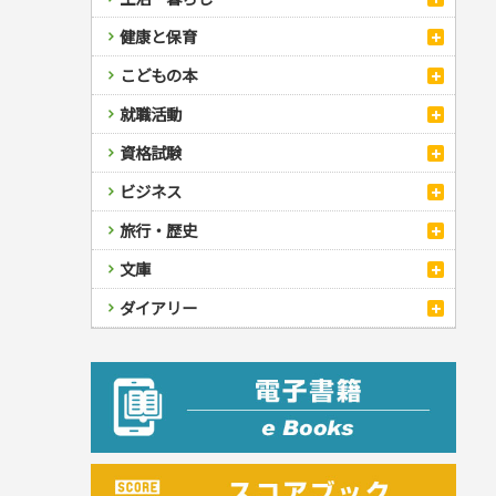
自然・アウトドア・ペット
スポーツルール
料理
健康と保育
娯楽・ゲーム・占い
野球
アウトドア
手芸・クラフト
料理・レシピ
カルチャー・芸術・趣味
ゴルフ
犬・猫
ナンプレ
家庭医学・健康
こどもの本
住まい・インテリア・暮らし
おもてなし・ごちそう料理
編み物
辞典・語学
トレーニング
ペット・飼育
囲碁・将棋・麻雀
鉄道・車・自転車
看護・介護
ツボ・マッサージ
美容・ファッション
各国料理
ソーイング
インテリア・ハウジング
児童一般
就職活動
運転免許
ジュニアスポーツ
園芸・野菜づくり
ゲーム・マジック
音楽・楽器
辞典
保育・教育
家庭医学・病気
看護一般
冠婚葬祭・手紙・ペン字
お弁当
クラフト
収納・掃除・暮らし
ダイエット・エクササイズ
学参・ドリル
おりがみ・あやとり
その他スポーツ
雑学
家相・風水・占い
趣味・鑑賞・カメラ
語学・旅行会話
原付・二輪
健康知識
介護一般
パネルシアター
就職活動
資格試験
妊娠・出産・育児
健康メニュー・ダイエット
メイク・ネイル・ヘア
冠婚葬祭・スピーチ・マナー
なぞなぞ・ゲーム
夏休みドリル
絵画・デッサン
普通免許
栄養事典
指導マニュアル
就職試験
調理器具クッキング
着物・着つけ
手紙・ペン字
妊娠・出産・育児
占い・心理ゲーム
総復習ドリル
検定試験・資格試験
俳句・詩・ことば
その他免許
ビジネス
生活習慣病
公務員試験
お菓子・ケーキ・パン
離乳食・幼児食・こどもレシピ
のりもの・ずかん
学習・地図
英語検定・TOEIC
経営・経済・法律
飲み物・お酒
旅行・歴史
読み物・絵本
自由研究・読書感想文
漢字検定・数学検定
自己啓発
マネー・株・資産
音と光のでる絵本
えんぴつちょう
簿記検定
国内・海外旅行
文庫
ビジネス・法律
自己啓発
看護・薬学
地理・歴史
国外旅行
簿記・経理・税金・保険
ビジネス読み物
文庫
ダイアリー
ケアマネジャー
国内旅行
地理・地図
その他ビジネス
成美文庫
介護・社会福祉士
散歩・グルメ
歴史
ダイアリー
その他文庫
保育士
プラチナダイアリー プレステージ
司法書士・社労士
行政書士・宅建
FP
衛生管理・運行管理
建築・土木