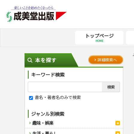
トップページ
HOME
本を探す
詳細検索へ
キーワード検索
書名・著者名のみで検索
ジャンル別検索
趣味・娯楽
スポーツ
生活・暮らし