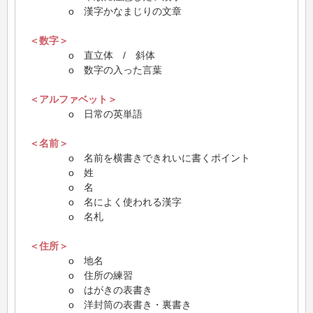
o 漢字かなまじりの文章
＜数字＞
o 直立体 / 斜体
o 数字の入った言葉
＜アルファベット＞
o 日常の英単語
＜名前＞
o 名前を横書きできれいに書くポイント
o 姓
o 名
o 名によく使われる漢字
o 名札
＜住所＞
o 地名
o 住所の練習
o はがきの表書き
o 洋封筒の表書き・裏書き