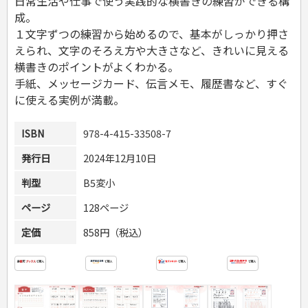
日常生活や仕事で使う実践的な横書きの練習ができる構
危険物取扱者
成。
消防設備士
１文字ずつの練習から始めるので、基本がしっかり押さ
登録販売者
えられ、文字のそろえ方や大きさなど、きれいに見える
その他資格試験
横書きのポイントがよくわかる。
手紙、メッセージカード、伝言メモ、履歴書など、すぐ
に使える実例が満載。
ISBN
978-4-415-33508-7
発行日
2024年12月10日
判型
B5変小
ページ
128ページ
定価
858円（税込）