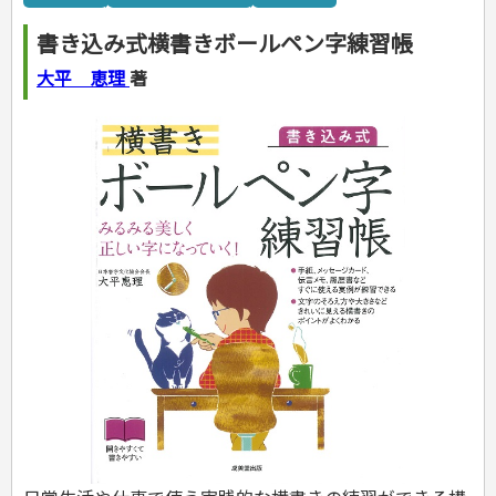
カルチャー・芸術・趣味
ゴルフ
犬・猫
ナンプレ
家庭医学・健康
こどもの本
住まい・インテリア・暮らし
おもてなし・ごちそう料理
編み物
辞典・語学
トレーニング
ペット・飼育
囲碁・将棋・麻雀
鉄道・車・自転車
看護・介護
ツボ・マッサージ
書き込み式横書きボールペン字練習帳
美容・ファッション
各国料理
ソーイング
インテリア・ハウジング
児童一般
就職活動
運転免許
ジュニアスポーツ
園芸・野菜づくり
ゲーム・マジック
音楽・楽器
辞典
保育・教育
家庭医学・病気
看護一般
冠婚葬祭・手紙・ペン字
お弁当
クラフト
収納・掃除・暮らし
ダイエット・エクササイズ
学参・ドリル
おりがみ・あやとり
大平 恵理
著
その他スポーツ
雑学
家相・風水・占い
趣味・鑑賞・カメラ
語学・旅行会話
原付・二輪
健康知識
介護一般
パネルシアター
就職活動
資格試験
妊娠・出産・育児
健康メニュー・ダイエット
メイク・ネイル・ヘア
冠婚葬祭・スピーチ・マナー
なぞなぞ・ゲーム
夏休みドリル
絵画・デッサン
普通免許
栄養事典
指導マニュアル
就職試験
調理器具クッキング
着物・着つけ
手紙・ペン字
妊娠・出産・育児
占い・心理ゲーム
総復習ドリル
検定試験・資格試験
俳句・詩・ことば
その他免許
ビジネス
生活習慣病
公務員試験
お菓子・ケーキ・パン
離乳食・幼児食・こどもレシピ
のりもの・ずかん
学習・地図
英語検定・TOEIC
経営・経済・法律
飲み物・お酒
旅行・歴史
読み物・絵本
自由研究・読書感想文
漢字検定・数学検定
自己啓発
マネー・株・資産
音と光のでる絵本
えんぴつちょう
簿記検定
国内・海外旅行
文庫
ビジネス・法律
自己啓発
看護・薬学
地理・歴史
国外旅行
簿記・経理・税金・保険
ビジネス読み物
文庫
ダイアリー
ケアマネジャー
国内旅行
地理・地図
その他ビジネス
成美文庫
介護・社会福祉士
散歩・グルメ
歴史
ダイアリー
その他文庫
保育士
プラチナダイアリー プレステージ
司法書士・社労士
行政書士・宅建
FP
衛生管理・運行管理
建築・土木
電気・危険物
調理師
スキル・キャリアアップ