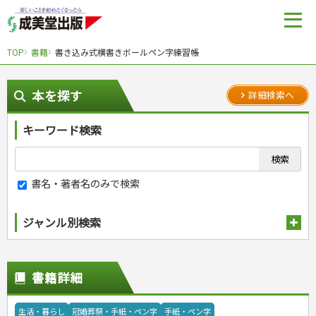
TOP
書籍
書き込み式横書きボールペン字練習帳
本を探す
詳細検索へ
キーワード検索
書名・著者名のみで検索
ジャンル別検索
趣味・娯楽
スポーツ
生活・暮らし
書籍詳細
自然・アウトドア・ペット
スポーツルール
料理
健康と保育
娯楽・ゲーム・占い
野球
アウトドア
手芸・クラフト
料理・レシピ
生活・暮らし
冠婚葬祭・手紙・ペン字
手紙・ペン字