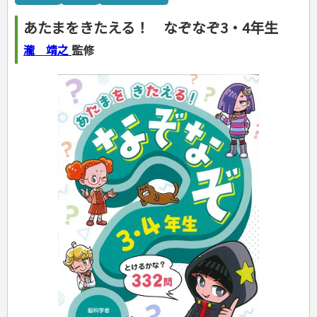
カルチャー・芸術・趣味
ゴルフ
犬・猫
ナンプレ
家庭医学・健康
こどもの本
住まい・インテリア・暮らし
おもてなし・ごちそう料理
編み物
辞典・語学
トレーニング
ペット・飼育
囲碁・将棋・麻雀
鉄道・車・自転車
看護・介護
ツボ・マッサージ
あたまをきたえる！ なぞなぞ3・4年生
美容・ファッション
各国料理
ソーイング
インテリア・ハウジング
児童一般
就職活動
運転免許
ジュニアスポーツ
園芸・野菜づくり
ゲーム・マジック
音楽・楽器
辞典
保育・教育
家庭医学・病気
看護一般
冠婚葬祭・手紙・ペン字
お弁当
クラフト
収納・掃除・暮らし
ダイエット・エクササイズ
学参・ドリル
おりがみ・あやとり
瀧 靖之
監修
その他スポーツ
雑学
家相・風水・占い
趣味・鑑賞・カメラ
語学・旅行会話
原付・二輪
健康知識
介護一般
パネルシアター
就職活動
資格試験
妊娠・出産・育児
健康メニュー・ダイエット
メイク・ネイル・ヘア
冠婚葬祭・スピーチ・マナー
なぞなぞ・ゲーム
夏休みドリル
絵画・デッサン
普通免許
栄養事典
指導マニュアル
就職試験
調理器具クッキング
着物・着つけ
手紙・ペン字
妊娠・出産・育児
占い・心理ゲーム
総復習ドリル
検定試験・資格試験
俳句・詩・ことば
その他免許
ビジネス
生活習慣病
公務員試験
お菓子・ケーキ・パン
離乳食・幼児食・こどもレシピ
のりもの・ずかん
学習・地図
英語検定・TOEIC
経営・経済・法律
飲み物・お酒
旅行・歴史
読み物・絵本
自由研究・読書感想文
漢字検定・数学検定
自己啓発
マネー・株・資産
音と光のでる絵本
えんぴつちょう
簿記検定
国内・海外旅行
文庫
ビジネス・法律
自己啓発
看護・薬学
地理・歴史
国外旅行
簿記・経理・税金・保険
ビジネス読み物
文庫
ダイアリー
ケアマネジャー
国内旅行
地理・地図
その他ビジネス
成美文庫
介護・社会福祉士
散歩・グルメ
歴史
ダイアリー
その他文庫
保育士
プラチナダイアリー プレステージ
司法書士・社労士
行政書士・宅建
FP
衛生管理・運行管理
建築・土木
電気・危険物
調理師
スキル・キャリアアップ