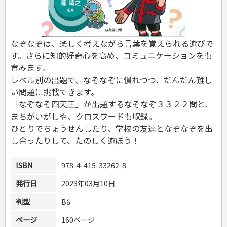
危険物取扱者
消防設備士
登録販売者
その他資格試験
なぞなぞは、楽しく考えながら言葉を覚えられる遊びで
す。さらに知的好奇心を高め、コミュニケーションをも
育みます。
レベル別の出題で、なぞなぞに慣れつつ、だんだん難し
い問題に挑戦できます。
「なぞなぞ四天王」が出題するなぞなぞ３３２２問と、
まちがいがしや、クロスワードも収録。
ひとりでちょうせんしたり、学校の友達となぞなぞを出
し合ったりして、たのしく遊ぼう！
ISBN
978-4-415-33262-8
発行日
2023年03月10日
判型
B6
ページ
160ページ