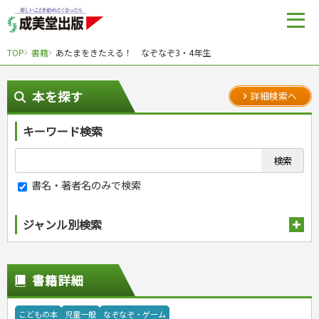
TOP
書籍
あたまをきたえる！ なぞなぞ3・4年生
本を探す
詳細検索へ
キーワード検索
書名・著者名のみで検索
ジャンル別検索
趣味・娯楽
スポーツ
生活・暮らし
書籍詳細
自然・アウトドア・ペット
スポーツルール
料理
健康と保育
娯楽・ゲーム・占い
野球
アウトドア
手芸・クラフト
料理・レシピ
こどもの本
児童一般
なぞなぞ・ゲーム