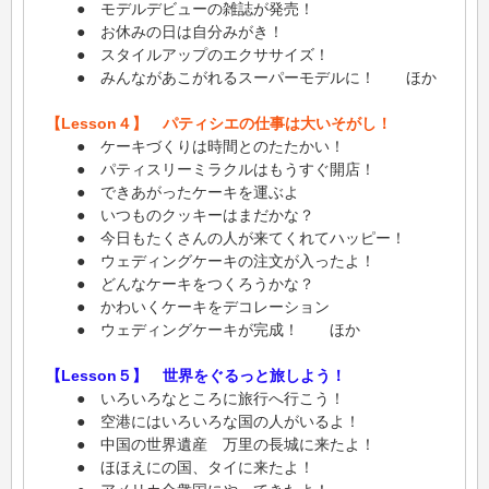
● モデルデビューの雑誌が発売！
● お休みの日は自分みがき！
● スタイルアップのエクササイズ！
● みんながあこがれるスーパーモデルに！ ほか
【Lesson４】 パティシエの仕事は大いそがし！
● ケーキづくりは時間とのたたかい！
● パティスリーミラクルはもうすぐ開店！
● できあがったケーキを運ぶよ
● いつものクッキーはまだかな？
● 今日もたくさんの人が来てくれてハッピー！
● ウェディングケーキの注文が入ったよ！
● どんなケーキをつくろうかな？
● かわいくケーキをデコレーション
● ウェディングケーキが完成！ ほか
【Lesson５】 世界をぐるっと旅しよう！
● いろいろなところに旅行へ行こう！
● 空港にはいろいろな国の人がいるよ！
● 中国の世界遺産 万里の長城に来たよ！
● ほほえにの国、タイに来たよ！