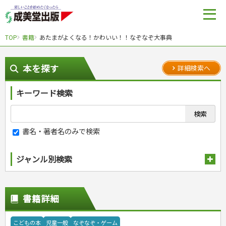
TOP
書籍
あたまがよくなる！かわいい！！なぞなぞ大事典
本を探す
詳細検索へ
キーワード検索
書名・著者名のみで検索
ジャンル別検索
趣味・娯楽
スポーツ
生活・暮らし
書籍詳細
自然・アウトドア・ペット
スポーツルール
料理
健康と保育
娯楽・ゲーム・占い
野球
アウトドア
手芸・クラフト
料理・レシピ
こどもの本
児童一般
なぞなぞ・ゲーム