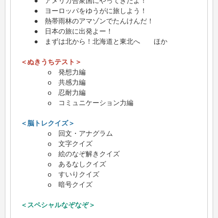
● アメリカ合衆国にやってきたよ！
● ヨーロッパをゆうがに旅しよう！
● 熱帯雨林のアマゾンでたんけんだ！
● 日本の旅に出発よー！
● まずは北から！北海道と東北へ ほか
＜ぬきうちテスト＞
o 発想力編
o 共感力編
o 忍耐力編
o コミュニケーション力編
＜脳トレクイズ＞
o 回文・アナグラム
o 文字クイズ
o 絵のなぞ解きクイズ
o あるなしクイズ
o すいりクイズ
o 暗号クイズ
＜スペシャルなぞなぞ＞