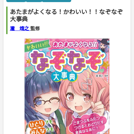
カルチャー・芸術・趣味
ゴルフ
犬・猫
ナンプレ
家庭医学・健康
こどもの本
住まい・インテリア・暮らし
おもてなし・ごちそう料理
編み物
辞典・語学
トレーニング
ペット・飼育
囲碁・将棋・麻雀
鉄道・車・自転車
看護・介護
ツボ・マッサージ
あたまがよくなる！かわいい！！なぞなぞ
美容・ファッション
各国料理
ソーイング
インテリア・ハウジング
児童一般
就職活動
運転免許
ジュニアスポーツ
園芸・野菜づくり
ゲーム・マジック
音楽・楽器
辞典
保育・教育
家庭医学・病気
看護一般
大事典
冠婚葬祭・手紙・ペン字
お弁当
クラフト
収納・掃除・暮らし
ダイエット・エクササイズ
学参・ドリル
おりがみ・あやとり
その他スポーツ
雑学
家相・風水・占い
趣味・鑑賞・カメラ
語学・旅行会話
原付・二輪
健康知識
介護一般
パネルシアター
就職活動
資格試験
妊娠・出産・育児
健康メニュー・ダイエット
メイク・ネイル・ヘア
冠婚葬祭・スピーチ・マナー
なぞなぞ・ゲーム
夏休みドリル
絵画・デッサン
普通免許
瀧 靖之
監修
栄養事典
指導マニュアル
就職試験
調理器具クッキング
着物・着つけ
手紙・ペン字
妊娠・出産・育児
占い・心理ゲーム
総復習ドリル
検定試験・資格試験
俳句・詩・ことば
その他免許
ビジネス
生活習慣病
公務員試験
お菓子・ケーキ・パン
離乳食・幼児食・こどもレシピ
のりもの・ずかん
学習・地図
英語検定・TOEIC
経営・経済・法律
飲み物・お酒
旅行・歴史
読み物・絵本
自由研究・読書感想文
漢字検定・数学検定
自己啓発
マネー・株・資産
音と光のでる絵本
えんぴつちょう
簿記検定
国内・海外旅行
文庫
ビジネス・法律
自己啓発
看護・薬学
地理・歴史
国外旅行
簿記・経理・税金・保険
ビジネス読み物
文庫
ダイアリー
ケアマネジャー
国内旅行
地理・地図
その他ビジネス
成美文庫
介護・社会福祉士
散歩・グルメ
歴史
ダイアリー
その他文庫
保育士
プラチナダイアリー プレステージ
司法書士・社労士
行政書士・宅建
FP
衛生管理・運行管理
建築・土木
電気・危険物
調理師
スキル・キャリアアップ