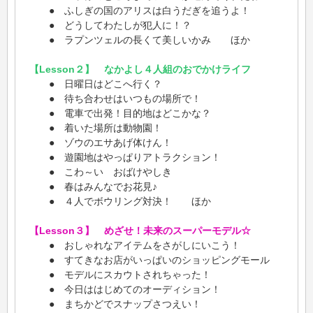
● ふしぎの国のアリスは白うだぎを追うよ！
● どうしてわたしが犯人に！？
● ラプンツェルの長くて美しいかみ ほか
【Lesson２】 なかよし４人組のおでかけライフ
● 日曜日はどこへ行く？
● 待ち合わせはいつもの場所で！
● 電車で出発！目的地はどこかな？
● 着いた場所は動物園！
● ゾウのエサあげ体けん！
● 遊園地はやっぱりアトラクション！
● こわ～い おばけやしき
● 春はみんなでお花見♪
● ４人でボウリング対決！ ほか
【Lesson３】 めざせ！未来のスーパーモデル☆
● おしゃれなアイテムをさがしにいこう！
● すてきなお店がいっぱいのショッピングモール
● モデルにスカウトされちゃった！
● 今日ははじめてのオーディション！
● まちかどでスナップさつえい！