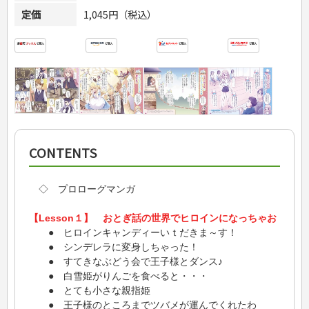
定価
1,045円（税込）
CONTENTS
◇ プロローグマンガ
【Lesson１】 おとぎ話の世界でヒロインになっちゃお
● ヒロインキャンディーいｔだきま～す！
● シンデレラに変身しちゃった！
● すてきなぶどう会で王子様とダンス♪
● 白雪姫がりんごを食べると・・・
● とても小さな親指姫
● 王子様のところまでツバメが運んでくれたわ