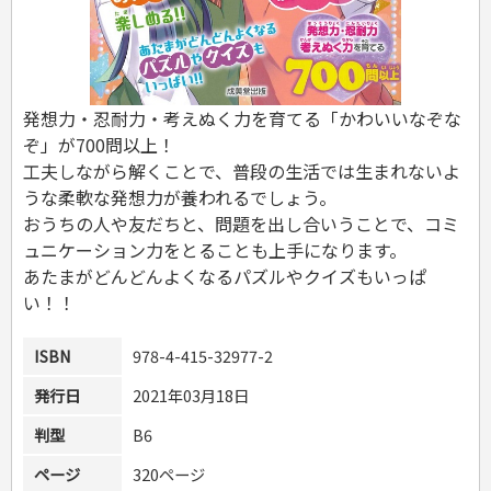
危険物取扱者
消防設備士
登録販売者
その他資格試験
発想力・忍耐力・考えぬく力を育てる「かわいいなぞな
ぞ」が700問以上！
工夫しながら解くことで、普段の生活では生まれないよ
うな柔軟な発想力が養われるでしょう。
おうちの人や友だちと、問題を出し合いうことで、コミ
ュニケーション力をとることも上手になります。
あたまがどんどんよくなるパズルやクイズもいっぱ
い！！
ISBN
978-4-415-32977-2
発行日
2021年03月18日
判型
B6
ページ
320ページ