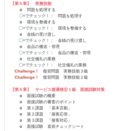
【第５章】 実務技能
ｏ
問題を処理する
〇×でチェック！：
問題を処理す
ｏ
環境を整備する
〇×でチェック！：
環境を整備する
ｏ
金銭の受け渡し
〇×でチェック！：
金銭の受け渡し
ｏ
金品の搬送・管理
〇×でチェック！：
金品の搬送・管理
ｏ
社交儀礼の業務
〇×でチェック！：
社交儀礼の業務
Challenge！
復習問題 実務技能３級
Challenge！
復習問題 実務技能２級
【第６章】 サービス接遇検定１級 面接試験対策
ｏ
面接試験の概要
ｏ
面接試験の審査のポイント
ｏ
第１課題 「基本言動」
ｏ
第２課題 「接客応答」
ｏ
第３課題 「接客対応」
ｏ
面接試験 直前チェックシート