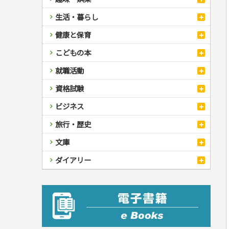
スポーツ
生活・暮らし
自然・アウトドア・ペット
スポーツルール
料理
健康と保育
娯楽・ゲーム・占い
野球
アウトドア
手芸・クラフト
料理・レシピ
カルチャー・芸術・趣味
ゴルフ
犬・猫
ナンプレ
家庭医学・健康
こどもの本
住まい・インテリア・暮らし
おもてなし・ごちそう料理
編み物
辞典・語学
トレーニング
ペット・飼育
囲碁・将棋・麻雀
鉄道・車・自転車
看護・介護
ツボ・マッサージ
美容・ファッション
各国料理
ソーイング
インテリア・ハウジング
児童一般
就職活動
運転免許
ジュニアスポーツ
園芸・野菜づくり
ゲーム・マジック
音楽・楽器
辞典
保育・教育
家庭医学・病気
看護一般
冠婚葬祭・手紙・ペン字
お弁当
クラフト
収納・掃除・暮らし
ダイエット・エクササイズ
学参・ドリル
おりがみ・あやとり
その他スポーツ
雑学
家相・風水・占い
趣味・鑑賞・カメラ
語学・旅行会話
原付・二輪
健康知識
介護一般
パネルシアター
就職活動
資格試験
妊娠・出産・育児
健康メニュー・ダイエット
メイク・ネイル・ヘア
冠婚葬祭・スピーチ・マナー
なぞなぞ・ゲーム
夏休みドリル
絵画・デッサン
普通免許
栄養事典
指導マニュアル
就職試験
調理器具クッキング
着物・着つけ
手紙・ペン字
妊娠・出産・育児
占い・心理ゲーム
総復習ドリル
検定試験・資格試験
俳句・詩・ことば
その他免許
ビジネス
生活習慣病
公務員試験
お菓子・ケーキ・パン
離乳食・幼児食・こどもレシピ
のりもの・ずかん
学習・地図
英語検定・TOEIC
経営・経済・法律
飲み物・お酒
旅行・歴史
読み物・絵本
自由研究・読書感想文
漢字検定・数学検定
自己啓発
マネー・株・資産
音と光のでる絵本
えんぴつちょう
簿記検定
国内・海外旅行
文庫
ビジネス・法律
自己啓発
看護・薬学
地理・歴史
国外旅行
簿記・経理・税金・保険
ビジネス読み物
文庫
ダイアリー
ケアマネジャー
国内旅行
地理・地図
その他ビジネス
成美文庫
介護・社会福祉士
散歩・グルメ
歴史
ダイアリー
その他文庫
保育士
プラチナダイアリー プレステージ
司法書士・社労士
行政書士・宅建
FP
衛生管理・運行管理