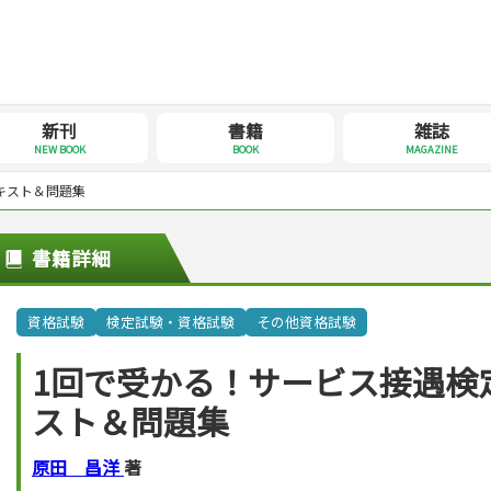
新刊
書籍
雑誌
NEW BOOK
BOOK
MAGAZINE
キスト＆問題集
書籍詳細
資格試験
検定試験・資格試験
その他資格試験
1回で受かる！サービス接遇検
スト＆問題集
原田 昌洋
著