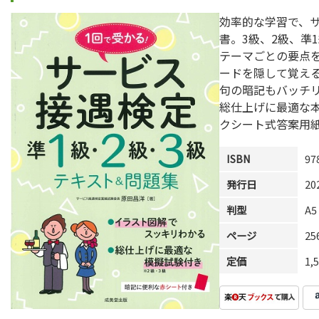
効率的な学習で、
書。3級、2級、準
テーマごとの要点
ードを隠して覚え
句の暗記もバッチ
総仕上げに最適な本
クシート式答案用
ISBN
97
発行日
20
判型
A5
ページ
2
定価
1