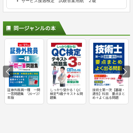
サービス接遇検定 試験答案用紙 ２級
同一ジャンルの本
証券外務員一種 一問
しっかり受かる！QC
技術士第一次【基礎・
一答問題集 ’26→’27
検定®3級テキスト＆問
適性】科目 要点まと
年版
題集
め＋よく出る問題