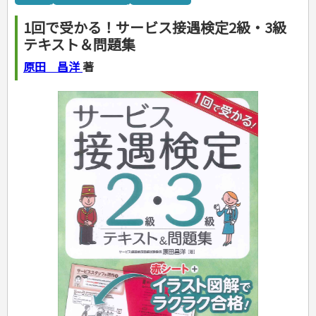
カルチャー・芸術・趣味
ゴルフ
犬・猫
ナンプレ
家庭医学・健康
こどもの本
住まい・インテリア・暮らし
おもてなし・ごちそう料理
編み物
辞典・語学
トレーニング
ペット・飼育
囲碁・将棋・麻雀
鉄道・車・自転車
看護・介護
ツボ・マッサージ
1回で受かる！サービス接遇検定2級・3級
美容・ファッション
各国料理
ソーイング
インテリア・ハウジング
児童一般
就職活動
運転免許
ジュニアスポーツ
園芸・野菜づくり
ゲーム・マジック
音楽・楽器
辞典
保育・教育
家庭医学・病気
看護一般
テキスト＆問題集
冠婚葬祭・手紙・ペン字
お弁当
クラフト
収納・掃除・暮らし
ダイエット・エクササイズ
学参・ドリル
おりがみ・あやとり
その他スポーツ
雑学
家相・風水・占い
趣味・鑑賞・カメラ
語学・旅行会話
原付・二輪
健康知識
介護一般
パネルシアター
就職活動
資格試験
妊娠・出産・育児
健康メニュー・ダイエット
メイク・ネイル・ヘア
冠婚葬祭・スピーチ・マナー
なぞなぞ・ゲーム
夏休みドリル
絵画・デッサン
普通免許
原田 昌洋
著
栄養事典
指導マニュアル
就職試験
調理器具クッキング
着物・着つけ
手紙・ペン字
妊娠・出産・育児
占い・心理ゲーム
総復習ドリル
検定試験・資格試験
俳句・詩・ことば
その他免許
ビジネス
生活習慣病
公務員試験
お菓子・ケーキ・パン
離乳食・幼児食・こどもレシピ
のりもの・ずかん
学習・地図
英語検定・TOEIC
経営・経済・法律
飲み物・お酒
旅行・歴史
読み物・絵本
自由研究・読書感想文
漢字検定・数学検定
自己啓発
マネー・株・資産
音と光のでる絵本
えんぴつちょう
簿記検定
国内・海外旅行
文庫
ビジネス・法律
自己啓発
看護・薬学
地理・歴史
国外旅行
簿記・経理・税金・保険
ビジネス読み物
文庫
ダイアリー
ケアマネジャー
国内旅行
地理・地図
その他ビジネス
成美文庫
介護・社会福祉士
散歩・グルメ
歴史
ダイアリー
その他文庫
保育士
プラチナダイアリー プレステージ
司法書士・社労士
行政書士・宅建
FP
衛生管理・運行管理
建築・土木
電気・危険物
調理師
スキル・キャリアアップ