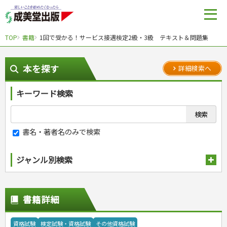
TOP
書籍
1回で受かる！サービス接遇検定2級・3級 テキスト＆問題集
本を探す
詳細検索へ
キーワード検索
書名・著者名のみで検索
ジャンル別検索
趣味・娯楽
スポーツ
生活・暮らし
書籍詳細
自然・アウトドア・ペット
スポーツルール
料理
健康と保育
娯楽・ゲーム・占い
野球
アウトドア
手芸・クラフト
料理・レシピ
資格試験
検定試験・資格試験
その他資格試験