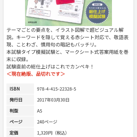
危険物取扱者
消防設備士
登録販売者
その他資格試験
テーマごとの要点を、イラスト図解で超ビジュアル解
説。キーワードを隠して覚える赤シート対応で、敬語表
現、ことわざ、慣用句の暗記もバッチリ。
本試験タイプ模擬試験と、マークシート式答案用紙を巻
末に収録。
試験直前の総仕上げはこれでカンペキ！
＜現在絶版、品切れです＞
ISBN
978-4-415-22328-5
発行日
2017年03月30日
判型
A5
ページ
240ページ
定価
1,320円（税込）