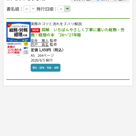
カルチャー・芸術・趣味
ゴルフ
犬・猫
ナンプレ
家庭医学・健康
こどもの本
住まい・インテリア・暮らし
おもてなし・ごちそう料理
編み物
辞典・語学
トレーニング
ペット・飼育
囲碁・将棋・麻雀
鉄道・車・自転車
書名順：
発行日順：
看護・介護
ツボ・マッサージ
美容・ファッション
各国料理
ソーイング
インテリア・ハウジング
児童一般
就職活動
運転免許
ジュニアスポーツ
園芸・野菜づくり
ゲーム・マジック
音楽・楽器
辞典
保育・教育
家庭医学・病気
看護一般
冠婚葬祭・手紙・ペン字
お弁当
クラフト
収納・掃除・暮らし
ダイエット・エクササイズ
学参・ドリル
おりがみ・あやとり
その他スポーツ
雑学
家相・風水・占い
趣味・鑑賞・カメラ
語学・旅行会話
原付・二輪
健康知識
介護一般
パネルシアター
就職活動
実務のコツと流れをズバリ解説
資格試験
妊娠・出産・育児
健康メニュー・ダイエット
メイク・ネイル・ヘア
冠婚葬祭・スピーチ・マナー
なぞなぞ・ゲーム
夏休みドリル
絵画・デッサン
普通免許
栄養事典
指導マニュアル
図解 いちばんやさしく丁寧に書いた総務・労
就職試験
NEW
調理器具クッキング
着物・着つけ
手紙・ペン字
妊娠・出産・育児
占い・心理ゲーム
総復習ドリル
検定試験・資格試験
俳句・詩・ことば
その他免許
務・経理の本 ’26～’27年版
ビジネス
生活習慣病
公務員試験
お菓子・ケーキ・パン
離乳食・幼児食・こどもレシピ
のりもの・ずかん
学習・地図
英語検定・TOEIC
安井 雅人
監修
経営・経済・法律
飲み物・お酒
四戸 岳生
監修
旅行・歴史
読み物・絵本
自由研究・読書感想文
漢字検定・数学検定
定価 1,650円（税込）
自己啓発
マネー・株・資産
音と光のでる絵本
えんぴつちょう
簿記検定
国内・海外旅行
A5
264ページ
文庫
ビジネス・法律
自己啓発
看護・薬学
2026/6/5 発行
地理・歴史
国外旅行
簿記・経理・税金・保険
ビジネス読み物
文庫
ダイアリー
ケアマネジャー
国内旅行
地理・地図
簿記・経理・税金・保険
その他ビジネス
成美文庫
介護・社会福祉士
散歩・グルメ
歴史
ダイアリー
その他文庫
保育士
プラチナダイアリー プレステージ
司法書士・社労士
行政書士・宅建
FP
衛生管理・運行管理
建築・土木
電気・危険物
調理師
スキル・キャリアアップ