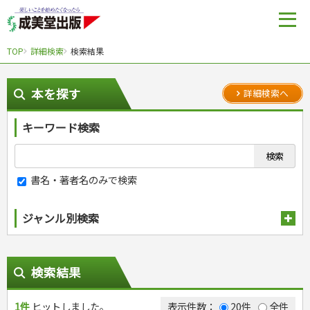
TOP
詳細検索
検索結果
本を探す
詳細検索へ
キーワード検索
書名・著者名のみで検索
ジャンル別検索
趣味・娯楽
スポーツ
生活・暮らし
検索結果
自然・アウトドア・ペット
スポーツルール
料理
健康と保育
娯楽・ゲーム・占い
野球
アウトドア
1件
ヒットしました。
手芸・クラフト
料理・レシピ
表示件数：
20件
全件