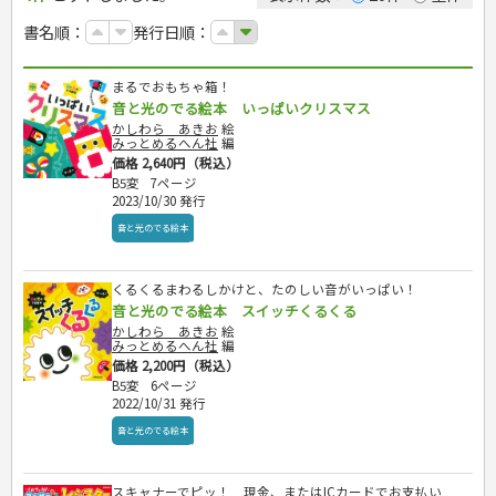
カルチャー・芸術・趣味
ゴルフ
犬・猫
ナンプレ
家庭医学・健康
こどもの本
住まい・インテリア・暮らし
おもてなし・ごちそう料理
編み物
辞典・語学
トレーニング
ペット・飼育
囲碁・将棋・麻雀
鉄道・車・自転車
書名順：
発行日順：
看護・介護
ツボ・マッサージ
美容・ファッション
各国料理
ソーイング
インテリア・ハウジング
児童一般
就職活動
運転免許
ジュニアスポーツ
園芸・野菜づくり
ゲーム・マジック
音楽・楽器
辞典
保育・教育
家庭医学・病気
看護一般
冠婚葬祭・手紙・ペン字
お弁当
クラフト
収納・掃除・暮らし
ダイエット・エクササイズ
学参・ドリル
おりがみ・あやとり
その他スポーツ
雑学
家相・風水・占い
趣味・鑑賞・カメラ
語学・旅行会話
原付・二輪
健康知識
介護一般
パネルシアター
就職活動
まるでおもちゃ箱！
資格試験
妊娠・出産・育児
健康メニュー・ダイエット
メイク・ネイル・ヘア
冠婚葬祭・スピーチ・マナー
なぞなぞ・ゲーム
夏休みドリル
絵画・デッサン
普通免許
栄養事典
指導マニュアル
音と光のでる絵本 いっぱいクリスマス
就職試験
調理器具クッキング
着物・着つけ
手紙・ペン字
妊娠・出産・育児
占い・心理ゲーム
総復習ドリル
検定試験・資格試験
俳句・詩・ことば
その他免許
ビジネス
生活習慣病
かしわら あきお
絵
公務員試験
お菓子・ケーキ・パン
離乳食・幼児食・こどもレシピ
のりもの・ずかん
学習・地図
みっとめるへん社
編
英語検定・TOEIC
経営・経済・法律
飲み物・お酒
価格 2,640円（税込）
旅行・歴史
読み物・絵本
自由研究・読書感想文
漢字検定・数学検定
B5変
7ページ
自己啓発
マネー・株・資産
音と光のでる絵本
えんぴつちょう
簿記検定
国内・海外旅行
2023/10/30 発行
文庫
ビジネス・法律
自己啓発
看護・薬学
地理・歴史
国外旅行
音と光のでる絵本
簿記・経理・税金・保険
ビジネス読み物
文庫
ダイアリー
ケアマネジャー
国内旅行
地理・地図
その他ビジネス
成美文庫
介護・社会福祉士
散歩・グルメ
歴史
ダイアリー
その他文庫
くるくるまわるしかけと、たのしい音がいっぱい！
保育士
プラチナダイアリー プレステージ
音と光のでる絵本 スイッチくるくる
司法書士・社労士
かしわら あきお
絵
行政書士・宅建
みっとめるへん社
編
FP
価格 2,200円（税込）
B5変
6ページ
衛生管理・運行管理
2022/10/31 発行
建築・土木
音と光のでる絵本
電気・危険物
調理師
スキル・キャリアアップ
スキャナーでピッ！ 現金、またはICカードでお支払い