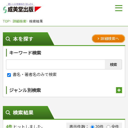
TOP
詳細検索
検索結果
本を探す
詳細検索へ
キーワード検索
書名・著者名のみで検索
ジャンル別検索
趣味・娯楽
スポーツ
生活・暮らし
検索結果
自然・アウトドア・ペット
スポーツルール
料理
健康と保育
娯楽・ゲーム・占い
野球
アウトドア
4件
ヒットしました。
手芸・クラフト
料理・レシピ
表示件数：
20件
全件