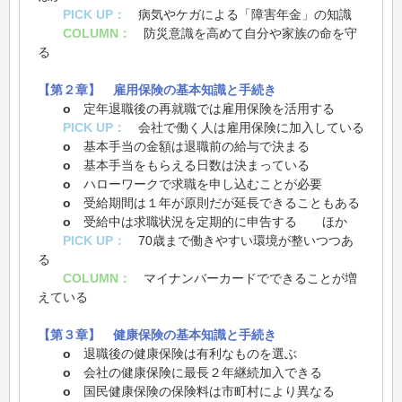
PICK UP：
病気やケガによる「障害年金」の知識
COLUMN：
防災意識を高めて自分や家族の命を守
る
【第２章】 雇用保険の基本知識と手続き
o
定年退職後の再就職では雇用保険を活用する
PICK UP：
会社で働く人は雇用保険に加入している
o
基本手当の金額は退職前の給与で決まる
o
基本手当をもらえる日数は決まっている
o
ハローワークで求職を申し込むことが必要
o
受給期間は１年が原則だが延長できることもある
o
受給中は求職状況を定期的に申告する ほか
PICK UP：
70歳まで働きやすい環境が整いつつあ
る
COLUMN：
マイナンバーカードでできることが増
えている
【第３章】 健康保険の基本知識と手続き
o
退職後の健康保険は有利なものを選ぶ
o
会社の健康保険に最長２年継続加入できる
o
国民健康保険の保険料は市町村により異なる