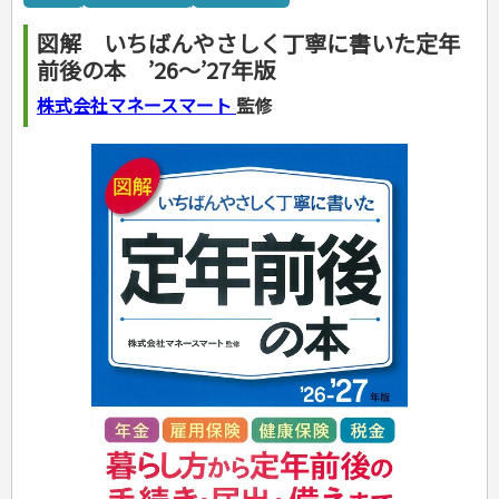
カルチャー・芸術・趣味
ゴルフ
犬・猫
ナンプレ
家庭医学・健康
こどもの本
住まい・インテリア・暮らし
おもてなし・ごちそう料理
編み物
辞典・語学
トレーニング
ペット・飼育
囲碁・将棋・麻雀
鉄道・車・自転車
看護・介護
ツボ・マッサージ
図解 いちばんやさしく丁寧に書いた定年
美容・ファッション
各国料理
ソーイング
インテリア・ハウジング
児童一般
就職活動
運転免許
ジュニアスポーツ
園芸・野菜づくり
ゲーム・マジック
音楽・楽器
辞典
保育・教育
家庭医学・病気
看護一般
前後の本 ’26～’27年版
冠婚葬祭・手紙・ペン字
お弁当
クラフト
収納・掃除・暮らし
ダイエット・エクササイズ
学参・ドリル
おりがみ・あやとり
その他スポーツ
雑学
家相・風水・占い
趣味・鑑賞・カメラ
語学・旅行会話
原付・二輪
健康知識
介護一般
パネルシアター
就職活動
資格試験
妊娠・出産・育児
健康メニュー・ダイエット
メイク・ネイル・ヘア
冠婚葬祭・スピーチ・マナー
なぞなぞ・ゲーム
夏休みドリル
絵画・デッサン
普通免許
株式会社マネースマート
監修
栄養事典
指導マニュアル
就職試験
調理器具クッキング
着物・着つけ
手紙・ペン字
妊娠・出産・育児
占い・心理ゲーム
総復習ドリル
検定試験・資格試験
俳句・詩・ことば
その他免許
ビジネス
生活習慣病
公務員試験
お菓子・ケーキ・パン
離乳食・幼児食・こどもレシピ
のりもの・ずかん
学習・地図
英語検定・TOEIC
経営・経済・法律
飲み物・お酒
旅行・歴史
読み物・絵本
自由研究・読書感想文
漢字検定・数学検定
自己啓発
マネー・株・資産
音と光のでる絵本
えんぴつちょう
簿記検定
国内・海外旅行
文庫
ビジネス・法律
自己啓発
看護・薬学
地理・歴史
国外旅行
簿記・経理・税金・保険
ビジネス読み物
文庫
ダイアリー
ケアマネジャー
国内旅行
地理・地図
その他ビジネス
成美文庫
介護・社会福祉士
散歩・グルメ
歴史
ダイアリー
その他文庫
保育士
プラチナダイアリー プレステージ
司法書士・社労士
行政書士・宅建
FP
衛生管理・運行管理
建築・土木
電気・危険物
調理師
スキル・キャリアアップ