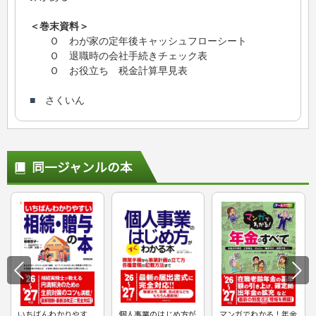
＜巻末資料＞
Ｏ わが家の定年後キャッシュフローシート
Ｏ 退職時の会社手続きチェック表
Ｏ お役立ち 税金計算早見表
■
さくいん
同一ジャンルの本
いちばんわかりやす
個人事業のはじめ方が
マンガでわかる！年金