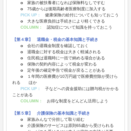
o
家族の被扶養者になれば保険料なしですむ
o
75歳からは後期高齢者医療制度に加入する
PICK UP：
健康保険の給付についても知っておこう
o
大きな医療負担は手続きにより軽くできる
COLUMN：
認知症について知識を持っておこう
【第４章】 退職金・税金の基本知識と手続き
o
会社の退職金制度を確認しておく
o
退職金に対する税金は大きく軽減される
o
住民税は退職時に一括で納める場合がある
o
保険の契約内容によって税金が変わる
o
定年後の確定申告で税金が戻ることがある
o
１年間の医療費が10万円超で医療費控除が受けら
れる ほか
PICK UP：
子などへの資金援助には贈与税がかかる
ことがある
COLUMN：
お得な制度をどんどん活用しよう
【第５章】 介護保険の基本知識と手続き
o
家族みんなで分担して取り組む
o
介護保険のサービスは原則65歳から受けられる