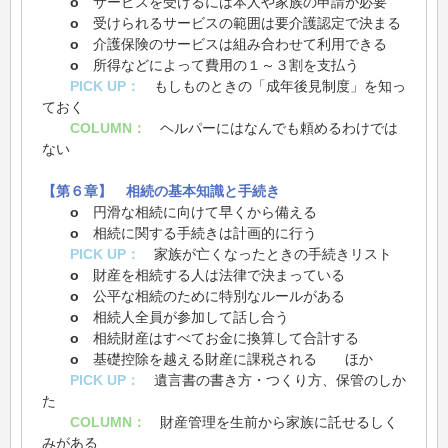
o
サービスを受けるには本人や家族の申請が必要
o
受けられるサービスの範囲は要介護認定で決まる
o
介護保険のサービスは組み合わせて利用できる
o
所得などによって費用の１～３割を支払う
PICK UP：
もしものときの「成年後見制度」を知っ
ておく
COLUMN：
ヘルパーにはなんでも頼めるわけでは
ない
【第６章】 相続の基本知識と手続き
o
円滑な相続に向けて早くから備える
o
相続に関する手続きは計画的に行う
PICK UP：
家族が亡くなったときの手続きリスト
o
財産を相続する人は法律で決まっている
o
公平な相続のために特別なルールがある
o
相続人全員が参加して話し合う
o
相続財産はすべてお金に換算して合計する
o
基礎控除を越える財産に課税される ほか
PICK UP：
遺言書の書き方・つくり方、保管のしか
た
COLUMN：
財産管理を生前から家族に託せるしく
みがある