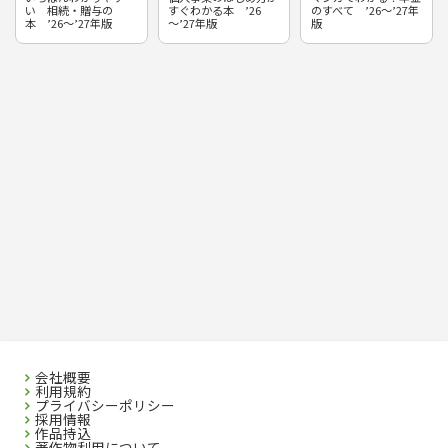
い 相続・贈与の
すぐわかる本 ’26
のすべて ’26～’27年
本 ’26～’27年版
～’27年版
版
会社概要
利用規約
プライバシーポリシー
採用情報
作品持込
著作物利用について