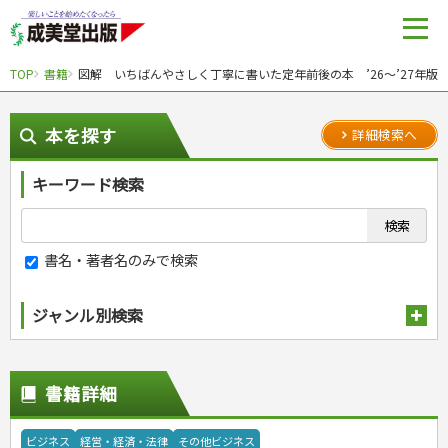
TOP
書籍
図解 いちばんやさしく丁寧に書いた定年前後の本 ’26～’27年版
本を探す
詳細検索へ
キーワード検索
書名・著者名のみで検索
ジャンル別検索
趣味・娯楽
スポーツ
生活・暮らし
書籍詳細
自然・アウトドア・ペット
スポーツルール
料理
健康と保育
娯楽・ゲーム・占い
野球
アウトドア
手芸・クラフト
料理・レシピ
ビジネス
経営・経済・法律
その他ビジネス