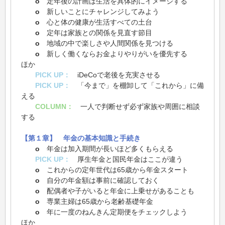
o
定年後の計画は生活を具体的にイメージする
o
新しいことにチャレンジしてみよう
o
心と体の健康が生活すべての土台
o
定年は家族との関係を見直す節目
o
地域の中で楽しさや人間関係を見つける
o
新しく働くならお金よりやりがいを優先する
ほか
PICK UP：
iDeCoで老後を充実させる
PICK UP：
「今まで」を棚卸して「これから」に備
える
COLUMN：
一人で判断せず必ず家族や周囲に相談
する
【第１章】 年金の基本知識と手続き
o
年金は加入期間が長いほど多くもらえる
PICK UP：
厚生年金と国民年金はここが違う
o
これからの定年世代は65歳から年金スタート
o
自分の年金額は事前に確認しておく
o
配偶者や子がいると年金に上乗せがあることも
o
専業主婦は65歳から老齢基礎年金
o
年に一度のねんきん定期便をチェックしよう
ほか