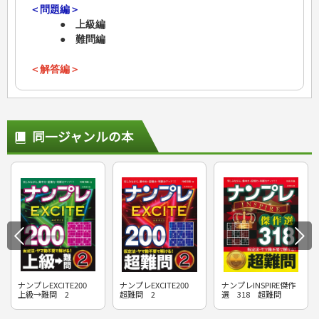
＜問題編＞
● 上級編
● 難問編
＜解答編＞
同一ジャンルの本
ナンプレEXCITE200
ナンプレEXCITE200
ナンプレINSPIRE傑作
上級→難問 2
超難問 2
選 318 超難問