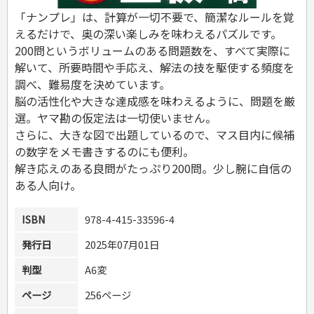
危険物取扱者
「ナンプレ」は、計算が一切不要で、簡潔なルールを覚
消防設備士
えるだけで、奥の深い楽しみを味わえるパズルです。
登録販売者
200問というボリュームのある問題数を、すべて実際に
その他資格試験
解いて、所要時間や手応え、解法の技を駆使する頻度を
調べ、難易度を決めています。
脳の活性化や大きな達成感を味わえるように、問題を厳
選。ヤマ勘の仮定法は一切使いません。
さらに、大きな図で出題しているので、マス目内に候補
の数字をメモ書きするのにも便利。
解き応えのある良問がたっぷり200問。少し腕に自信の
ある人向け。
ISBN
978-4-415-33596-4
発行日
2025年07月01日
判型
A6変
ページ
256ページ