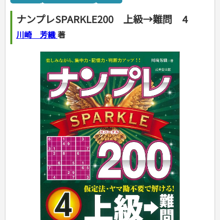
カルチャー・芸術・趣味
ゴルフ
犬・猫
ナンプレ
家庭医学・健康
こどもの本
住まい・インテリア・暮らし
おもてなし・ごちそう料理
編み物
辞典・語学
トレーニング
ペット・飼育
囲碁・将棋・麻雀
鉄道・車・自転車
看護・介護
ツボ・マッサージ
ナンプレSPARKLE200 上級→難問 4
美容・ファッション
各国料理
ソーイング
インテリア・ハウジング
児童一般
就職活動
運転免許
ジュニアスポーツ
園芸・野菜づくり
ゲーム・マジック
音楽・楽器
辞典
保育・教育
家庭医学・病気
看護一般
冠婚葬祭・手紙・ペン字
お弁当
クラフト
収納・掃除・暮らし
ダイエット・エクササイズ
学参・ドリル
おりがみ・あやとり
川崎 芳織
著
その他スポーツ
雑学
家相・風水・占い
趣味・鑑賞・カメラ
語学・旅行会話
原付・二輪
健康知識
介護一般
パネルシアター
就職活動
資格試験
妊娠・出産・育児
健康メニュー・ダイエット
メイク・ネイル・ヘア
冠婚葬祭・スピーチ・マナー
なぞなぞ・ゲーム
夏休みドリル
絵画・デッサン
普通免許
栄養事典
指導マニュアル
就職試験
調理器具クッキング
着物・着つけ
手紙・ペン字
妊娠・出産・育児
占い・心理ゲーム
総復習ドリル
検定試験・資格試験
俳句・詩・ことば
その他免許
ビジネス
生活習慣病
公務員試験
お菓子・ケーキ・パン
離乳食・幼児食・こどもレシピ
のりもの・ずかん
学習・地図
英語検定・TOEIC
経営・経済・法律
飲み物・お酒
旅行・歴史
読み物・絵本
自由研究・読書感想文
漢字検定・数学検定
自己啓発
マネー・株・資産
音と光のでる絵本
えんぴつちょう
簿記検定
国内・海外旅行
文庫
ビジネス・法律
自己啓発
看護・薬学
地理・歴史
国外旅行
簿記・経理・税金・保険
ビジネス読み物
文庫
ダイアリー
ケアマネジャー
国内旅行
地理・地図
その他ビジネス
成美文庫
介護・社会福祉士
散歩・グルメ
歴史
ダイアリー
その他文庫
保育士
プラチナダイアリー プレステージ
司法書士・社労士
行政書士・宅建
FP
衛生管理・運行管理
建築・土木
電気・危険物
調理師
スキル・キャリアアップ