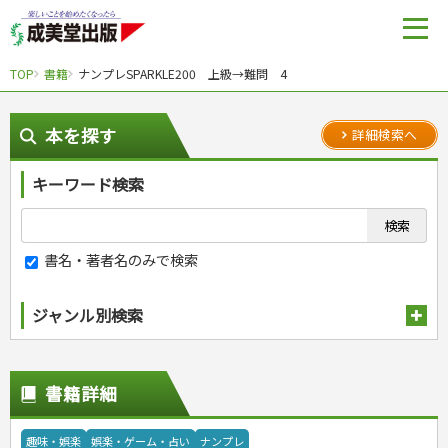
TOP
書籍
ナンプレSPARKLE200 上級→難問 4
本を探す
詳細検索へ
キーワード検索
書名・著者名のみで検索
ジャンル別検索
趣味・娯楽
スポーツ
生活・暮らし
書籍詳細
自然・アウトドア・ペット
スポーツルール
料理
健康と保育
娯楽・ゲーム・占い
野球
アウトドア
手芸・クラフト
料理・レシピ
趣味・娯楽
娯楽・ゲーム・占い
ナンプレ