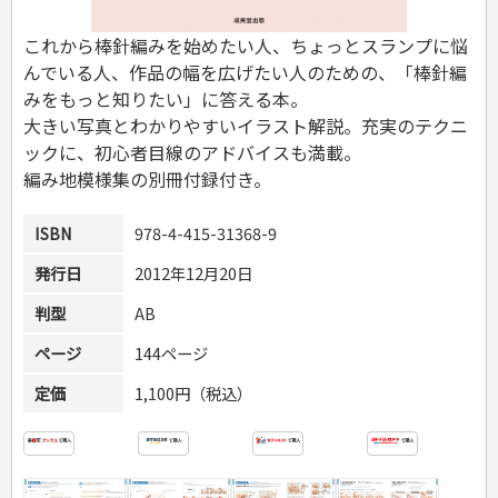
危険物取扱者
消防設備士
これから棒針編みを始めたい人、ちょっとスランプに悩
登録販売者
んでいる人、作品の幅を広げたい人のための、「棒針編
その他資格試験
みをもっと知りたい」に答える本。
大きい写真とわかりやすいイラスト解説。充実のテクニ
ックに、初心者目線のアドバイスも満載。
編み地模様集の別冊付録付き。
ISBN
978-4-415-31368-9
発行日
2012年12月20日
判型
AB
ページ
144ページ
定価
1,100円（税込）