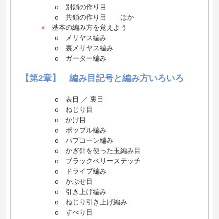
o 別鎖の作り目
o 共鎖の作り目 ほか
●
基本の編み方を覚えよう
o メリヤス編み
o 裏メリヤス編み
o ガーター編み
【第2章】 編み目記号と編み方いろいろ
o 表目 ／ 裏目
o ねじり目
o かけ目
o ポップル編み
o パプコーン編み
o かぎ針を使った玉編み目
o ブラックベリーステッチ
o ドライブ編み
o かぶせ目
o 引き上げ編み
o ねじり引き上げ編み
o すべり目