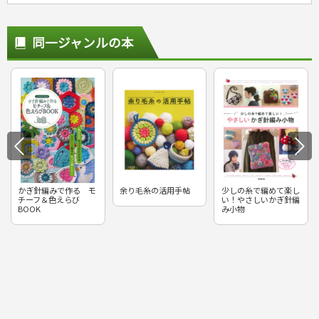
同一ジャンルの本
かぎ針編みで作る モ
余り毛糸の活用手帖
少しの糸で編めて楽し
チーフ＆色えらび
い！やさしいかぎ針編
BOOK
み小物