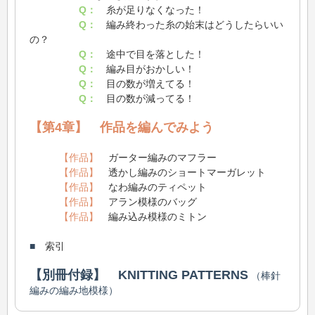
Q：
糸が足りなくなった！
Q：
編み終わった糸の始末はどうしたらいい
の？
Q：
途中で目を落とした！
Q：
編み目がおかしい！
Q：
目の数が増えてる！
Q：
目の数が減ってる！
【第4章】 作品を編んでみよう
【作品】
ガーター編みのマフラー
【作品】
透かし編みのショートマーガレット
【作品】
なわ編みのティペット
【作品】
アラン模様のバッグ
【作品】
編み込み模様のミトン
■
索引
【別冊付録】 KNITTING PATTERNS
（棒針
編みの編み地模様）