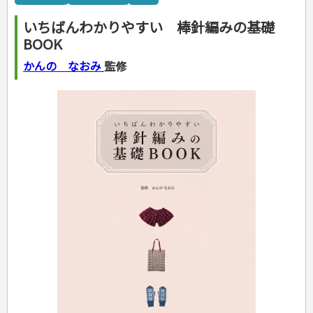
カルチャー・芸術・趣味
ゴルフ
犬・猫
ナンプレ
家庭医学・健康
こどもの本
住まい・インテリア・暮らし
おもてなし・ごちそう料理
編み物
辞典・語学
トレーニング
ペット・飼育
囲碁・将棋・麻雀
鉄道・車・自転車
看護・介護
ツボ・マッサージ
いちばんわかりやすい 棒針編みの基礎
美容・ファッション
各国料理
ソーイング
インテリア・ハウジング
児童一般
就職活動
運転免許
ジュニアスポーツ
園芸・野菜づくり
ゲーム・マジック
音楽・楽器
辞典
保育・教育
家庭医学・病気
看護一般
BOOK
冠婚葬祭・手紙・ペン字
お弁当
クラフト
収納・掃除・暮らし
ダイエット・エクササイズ
学参・ドリル
おりがみ・あやとり
その他スポーツ
雑学
家相・風水・占い
趣味・鑑賞・カメラ
語学・旅行会話
原付・二輪
健康知識
介護一般
パネルシアター
就職活動
資格試験
妊娠・出産・育児
健康メニュー・ダイエット
メイク・ネイル・ヘア
冠婚葬祭・スピーチ・マナー
なぞなぞ・ゲーム
夏休みドリル
絵画・デッサン
普通免許
かんの なおみ
監修
栄養事典
指導マニュアル
就職試験
調理器具クッキング
着物・着つけ
手紙・ペン字
妊娠・出産・育児
占い・心理ゲーム
総復習ドリル
検定試験・資格試験
俳句・詩・ことば
その他免許
ビジネス
生活習慣病
公務員試験
お菓子・ケーキ・パン
離乳食・幼児食・こどもレシピ
のりもの・ずかん
学習・地図
英語検定・TOEIC
経営・経済・法律
飲み物・お酒
旅行・歴史
読み物・絵本
自由研究・読書感想文
漢字検定・数学検定
自己啓発
マネー・株・資産
音と光のでる絵本
えんぴつちょう
簿記検定
国内・海外旅行
文庫
ビジネス・法律
自己啓発
看護・薬学
地理・歴史
国外旅行
簿記・経理・税金・保険
ビジネス読み物
文庫
ダイアリー
ケアマネジャー
国内旅行
地理・地図
その他ビジネス
成美文庫
介護・社会福祉士
散歩・グルメ
歴史
ダイアリー
その他文庫
保育士
プラチナダイアリー プレステージ
司法書士・社労士
行政書士・宅建
FP
衛生管理・運行管理
建築・土木
電気・危険物
調理師
スキル・キャリアアップ