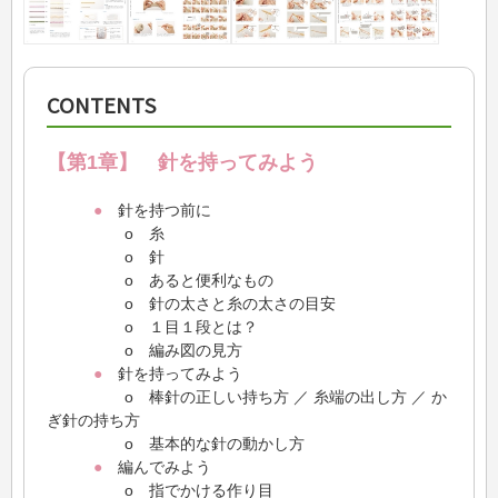
CONTENTS
【第1章】 針を持ってみよう
●
針を持つ前に
o 糸
o 針
o あると便利なもの
o 針の太さと糸の太さの目安
o １目１段とは？
o 編み図の見方
●
針を持ってみよう
o 棒針の正しい持ち方 ／ 糸端の出し方 ／ か
ぎ針の持ち方
o 基本的な針の動かし方
●
編んでみよう
o 指でかける作り目