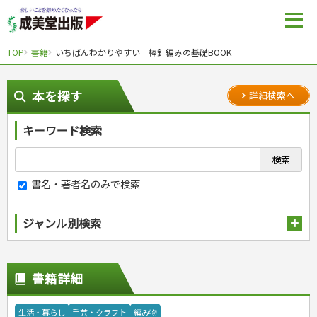
TOP
書籍
いちばんわかりやすい 棒針編みの基礎BOOK
本を探す
詳細検索へ
キーワード検索
書名・著者名のみで検索
ジャンル別検索
趣味・娯楽
スポーツ
生活・暮らし
書籍詳細
自然・アウトドア・ペット
スポーツルール
料理
健康と保育
娯楽・ゲーム・占い
野球
アウトドア
手芸・クラフト
料理・レシピ
生活・暮らし
手芸・クラフト
編み物