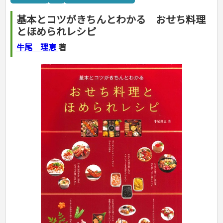
カルチャー・芸術・趣味
ゴルフ
犬・猫
ナンプレ
家庭医学・健康
こどもの本
住まい・インテリア・暮らし
おもてなし・ごちそう料理
編み物
辞典・語学
トレーニング
ペット・飼育
囲碁・将棋・麻雀
鉄道・車・自転車
看護・介護
ツボ・マッサージ
基本とコツがきちんとわかる おせち料理
美容・ファッション
各国料理
ソーイング
インテリア・ハウジング
児童一般
就職活動
運転免許
ジュニアスポーツ
園芸・野菜づくり
ゲーム・マジック
音楽・楽器
辞典
保育・教育
家庭医学・病気
看護一般
とほめられレシピ
冠婚葬祭・手紙・ペン字
お弁当
クラフト
収納・掃除・暮らし
ダイエット・エクササイズ
学参・ドリル
おりがみ・あやとり
その他スポーツ
雑学
家相・風水・占い
趣味・鑑賞・カメラ
語学・旅行会話
原付・二輪
健康知識
介護一般
パネルシアター
就職活動
資格試験
妊娠・出産・育児
健康メニュー・ダイエット
メイク・ネイル・ヘア
冠婚葬祭・スピーチ・マナー
なぞなぞ・ゲーム
夏休みドリル
絵画・デッサン
普通免許
牛尾 理恵
著
栄養事典
指導マニュアル
就職試験
調理器具クッキング
着物・着つけ
手紙・ペン字
妊娠・出産・育児
占い・心理ゲーム
総復習ドリル
検定試験・資格試験
俳句・詩・ことば
その他免許
ビジネス
生活習慣病
公務員試験
お菓子・ケーキ・パン
離乳食・幼児食・こどもレシピ
のりもの・ずかん
学習・地図
英語検定・TOEIC
経営・経済・法律
飲み物・お酒
旅行・歴史
読み物・絵本
自由研究・読書感想文
漢字検定・数学検定
自己啓発
マネー・株・資産
音と光のでる絵本
えんぴつちょう
簿記検定
国内・海外旅行
文庫
ビジネス・法律
自己啓発
看護・薬学
地理・歴史
国外旅行
簿記・経理・税金・保険
ビジネス読み物
文庫
ダイアリー
ケアマネジャー
国内旅行
地理・地図
その他ビジネス
成美文庫
介護・社会福祉士
散歩・グルメ
歴史
ダイアリー
その他文庫
保育士
プラチナダイアリー プレステージ
司法書士・社労士
行政書士・宅建
FP
衛生管理・運行管理
建築・土木
電気・危険物
調理師
スキル・キャリアアップ