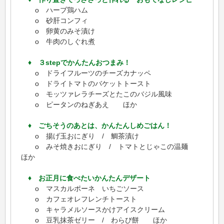
o ハーブ鶏ハム
o 砂肝コンフィ
o 卵黄のみそ漬け
o 牛肉のしぐれ煮
♦ ３stepでかんたんおつまみ！
o ドライフルーツのチーズカナッペ
o ドライトマトのバケットトースト
o モッツァレラチーズとたこのバジル風味
o ピータンのねぎあえ ほか
♦ ごちそうのあとは、かんたんしめごはん！
o 揚げ玉おにぎり / 鯛茶漬け
o みそ焼きおにぎり / トマトとじゃこの温麺
ほか
♦ お正月に食べたいかんたんデザート
o マスカルポーネ いちごソース
o カフェオレフレンチトースト
o キャラメルソースかけアイスクリーム
o 豆乳抹茶ゼリー / わらび餅 ほか