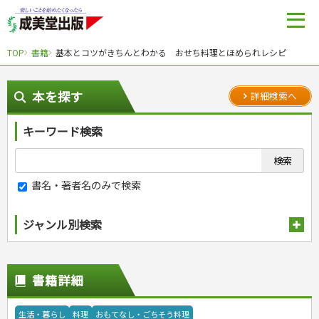
TOP
書籍
基本とコツがきちんとわかる おせち料理とほめられレシピ
本を探す
詳細検索へ
キーワード検索
書名・著者名のみで検索
ジャンル別検索
趣味・娯楽
スポーツ
生活・暮らし
書籍詳細
自然・アウトドア・ペット
スポーツルール
料理
健康と保育
娯楽・ゲーム・占い
野球
アウトドア
手芸・クラフト
料理・レシピ
生活・暮らし
料理
おもてなし・ごちそう料理