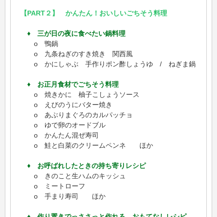
【PART２】 かんたん！おいしいごちそう料理
♦ 三が日の夜に食べたい鍋料理
o 鴨鍋
o 九条ねぎのすき焼き 関西風
o かにしゃぶ 手作りポン酢しょうゆ / ねぎま鍋
♦ お正月食材でごちそう料理
o 焼きかに 柚子こしょうソース
o えびのうにバター焼き
o あぶりまぐろのカルパッチョ
o ゆで卵のオードブル
o かんたん混ぜ寿司
o 鮭と白菜のクリームペンネ ほか
♦ お呼ばれしたときの持ち寄りレシピ
o きのこと生ハムのキッシュ
o ミートローフ
o 手まり寿司 ほか
♦ 作り置きでっささっと作れる おもてなしレシピ