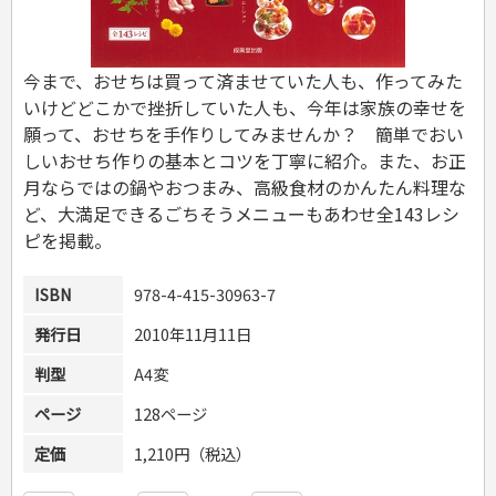
危険物取扱者
消防設備士
登録販売者
今まで、おせちは買って済ませていた人も、作ってみた
その他資格試験
いけどどこかで挫折していた人も、今年は家族の幸せを
願って、おせちを手作りしてみませんか？ 簡単でおい
しいおせち作りの基本とコツを丁寧に紹介。また、お正
月ならではの鍋やおつまみ、高級食材のかんたん料理な
ど、大満足できるごちそうメニューもあわせ全143レシ
ピを掲載。
ISBN
978-4-415-30963-7
発行日
2010年11月11日
判型
A4変
ページ
128ページ
定価
1,210円（税込）