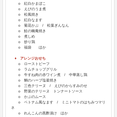
o 紅白かまぼこ
o えびのうま煮
o 松風焼き
o 紅白なます
o 菊花かぶ / 松葉ぎんなん
o 鮭の幽庵焼き
o 煮しめ
o 炒り鶏
o 福袋 ほか
♦ アレンジおせち
o ローストビーフ
o ラムチョップグリル
o 牛すね肉の赤ワイン煮 / 中華蒸し鶏
o 鯛のハーブ塩釜焼き
o 三色テリーヌ / えびのからすみのせ
o 野菜のテリーヌ トンナートソース
o かぶのムース
o ベトナム風なます / ミニトマトのはちみつマリ
ネ
o れんこんの黒酢漬け ほか