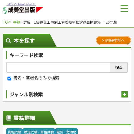
TOP
書籍
詳解 1級電気工事施工管理技術検定過去問題集 ’26年版
本を探す
詳細検索へ
キーワード検索
書名・著者名のみで検索
ジャンル別検索
趣味・娯楽
スポーツ
生活・暮らし
書籍詳細
自然・アウトドア・ペット
スポーツルール
料理
健康と保育
娯楽・ゲーム・占い
野球
アウトドア
手芸・クラフト
料理・レシピ
資格試験
検定試験・資格試験
電気・危険物