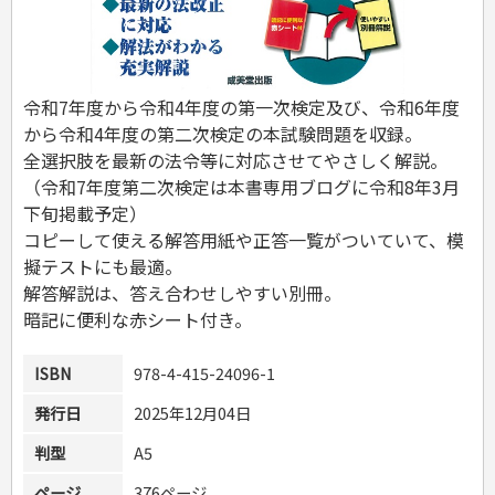
危険物取扱者
消防設備士
登録販売者
その他資格試験
令和7年度から令和4年度の第一次検定及び、令和6年度
から令和4年度の第二次検定の本試験問題を収録。
全選択肢を最新の法令等に対応させてやさしく解説。
（令和7年度第二次検定は本書専用ブログに令和8年3月
下旬掲載予定）
コピーして使える解答用紙や正答一覧がついていて、模
擬テストにも最適。
解答解説は、答え合わせしやすい別冊。
暗記に便利な赤シート付き。
ISBN
978-4-415-24096-1
発行日
2025年12月04日
判型
A5
ページ
376ページ