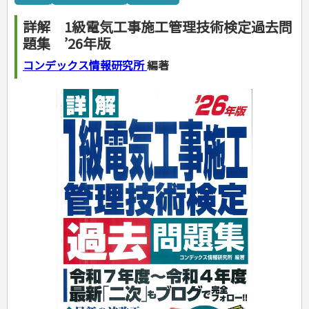
カルチャー・芸術・趣味
ゴルフ
犬・猫
ナンプレ
家庭医学・健康
こどもの本
住まい・インテリア・暮らし
おもてなし・ごちそう料理
編み物
辞典・語学
トレーニング
ペット・飼育
囲碁・将棋・麻雀
鉄道・車・自転車
看護・介護
ツボ・マッサージ
詳解 1級電気工事施工管理技術検定過去問
美容・ファッション
各国料理
ソーイング
インテリア・ハウジング
児童一般
就職活動
運転免許
ジュニアスポーツ
園芸・野菜づくり
ゲーム・マジック
音楽・楽器
辞典
保育・教育
家庭医学・病気
看護一般
題集 ’26年版
冠婚葬祭・手紙・ペン字
お弁当
クラフト
収納・掃除・暮らし
ダイエット・エクササイズ
学参・ドリル
おりがみ・あやとり
その他スポーツ
雑学
家相・風水・占い
趣味・鑑賞・カメラ
語学・旅行会話
原付・二輪
健康知識
介護一般
パネルシアター
就職活動
資格試験
妊娠・出産・育児
健康メニュー・ダイエット
メイク・ネイル・ヘア
冠婚葬祭・スピーチ・マナー
なぞなぞ・ゲーム
夏休みドリル
絵画・デッサン
普通免許
コンデックス情報研究所
編著
栄養事典
指導マニュアル
就職試験
調理器具クッキング
着物・着つけ
手紙・ペン字
妊娠・出産・育児
占い・心理ゲーム
総復習ドリル
検定試験・資格試験
俳句・詩・ことば
その他免許
ビジネス
生活習慣病
公務員試験
お菓子・ケーキ・パン
離乳食・幼児食・こどもレシピ
のりもの・ずかん
学習・地図
英語検定・TOEIC
経営・経済・法律
飲み物・お酒
旅行・歴史
読み物・絵本
自由研究・読書感想文
漢字検定・数学検定
自己啓発
マネー・株・資産
音と光のでる絵本
えんぴつちょう
簿記検定
国内・海外旅行
文庫
ビジネス・法律
自己啓発
看護・薬学
地理・歴史
国外旅行
簿記・経理・税金・保険
ビジネス読み物
文庫
ダイアリー
ケアマネジャー
国内旅行
地理・地図
その他ビジネス
成美文庫
介護・社会福祉士
散歩・グルメ
歴史
ダイアリー
その他文庫
保育士
プラチナダイアリー プレステージ
司法書士・社労士
行政書士・宅建
FP
衛生管理・運行管理
建築・土木
電気・危険物
調理師
スキル・キャリアアップ