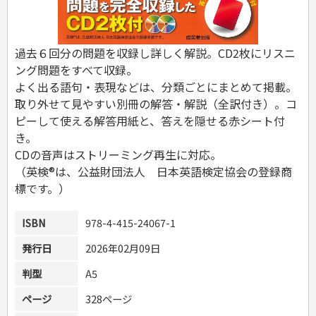
危険物取扱者
消防設備士
登録販売者
過去６回分の問題を収録し詳しく解説。CD2枚にリスニ
その他資格試験
ング問題をすべて収録。
よく出る語句・表現などは、分類ごとにまとめて掲載。
取り外せて見やすい別冊の解答・解説（全訳付き）。コ
ピーして使える解答用紙と、答えを隠せる赤シート付
き。
CDの音声はストリーミング再生に対応。
（英検®は、公益財団法人 日本英語検定協会の登録商
標です。）
ISBN
978-4-415-24067-1
発行日
2026年02月09日
判型
A5
ページ
328ページ