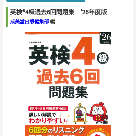
カルチャー・芸術・趣味
ゴルフ
犬・猫
ナンプレ
家庭医学・健康
こどもの本
住まい・インテリア・暮らし
おもてなし・ごちそう料理
編み物
辞典・語学
トレーニング
ペット・飼育
囲碁・将棋・麻雀
鉄道・車・自転車
看護・介護
ツボ・マッサージ
英検®4級過去6回問題集 ’26年度版
美容・ファッション
各国料理
ソーイング
インテリア・ハウジング
児童一般
就職活動
運転免許
ジュニアスポーツ
園芸・野菜づくり
ゲーム・マジック
音楽・楽器
辞典
保育・教育
家庭医学・病気
看護一般
冠婚葬祭・手紙・ペン字
お弁当
クラフト
収納・掃除・暮らし
ダイエット・エクササイズ
学参・ドリル
おりがみ・あやとり
成美堂出版編集部
編
その他スポーツ
雑学
家相・風水・占い
趣味・鑑賞・カメラ
語学・旅行会話
原付・二輪
健康知識
介護一般
パネルシアター
就職活動
資格試験
妊娠・出産・育児
健康メニュー・ダイエット
メイク・ネイル・ヘア
冠婚葬祭・スピーチ・マナー
なぞなぞ・ゲーム
夏休みドリル
絵画・デッサン
普通免許
栄養事典
指導マニュアル
就職試験
調理器具クッキング
着物・着つけ
手紙・ペン字
妊娠・出産・育児
占い・心理ゲーム
総復習ドリル
検定試験・資格試験
俳句・詩・ことば
その他免許
ビジネス
生活習慣病
公務員試験
お菓子・ケーキ・パン
離乳食・幼児食・こどもレシピ
のりもの・ずかん
学習・地図
英語検定・TOEIC
経営・経済・法律
飲み物・お酒
旅行・歴史
読み物・絵本
自由研究・読書感想文
漢字検定・数学検定
自己啓発
マネー・株・資産
音と光のでる絵本
えんぴつちょう
簿記検定
国内・海外旅行
文庫
ビジネス・法律
自己啓発
看護・薬学
地理・歴史
国外旅行
簿記・経理・税金・保険
ビジネス読み物
文庫
ダイアリー
ケアマネジャー
国内旅行
地理・地図
その他ビジネス
成美文庫
介護・社会福祉士
散歩・グルメ
歴史
ダイアリー
その他文庫
保育士
プラチナダイアリー プレステージ
司法書士・社労士
行政書士・宅建
FP
衛生管理・運行管理
建築・土木
電気・危険物
調理師
スキル・キャリアアップ