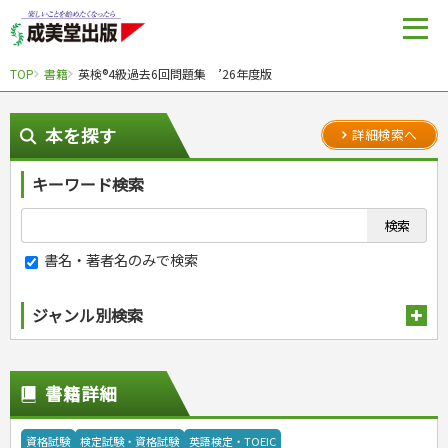
TOP
書籍
英検®4級過去6回問題集 ’26年度版
本を探す
詳細検索へ
キーワード検索
書名・著者名のみで検索
ジャンル別検索
趣味・娯楽
スポーツ
生活・暮らし
書籍詳細
自然・アウトドア・ペット
スポーツルール
料理
健康と保育
娯楽・ゲーム・占い
野球
アウトドア
手芸・クラフト
料理・レシピ
資格試験
検定試験・資格試験
英語検定・TOEIC