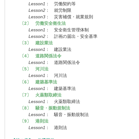
Lesson1
： 労働契約等
Lesson2
： 就労制限
Lesson3
： 災害補償・就業規則
〔2〕 労働安全衛生法
Lesson1
： 安全衛生管理体制
Lesson2
： 計画の届出・安全基準
〔3〕 建設業法
Lesson1
： 建設業法
〔4〕 道路関係法令
Lesson1
： 道路関係法令
〔5〕 河川法
Lesson1
： 河川法
〔6〕 建築基準法
Lesson1
： 建築基準法
〔7〕 火薬類取締法
Lesson1
： 火薬類取締法
〔8〕 騒音・振動規制法
Lesson1
： 騒音・振動規制法
〔9〕 港則法
Lesson1
： 港則法