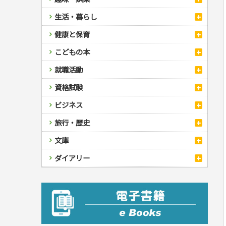
スポーツ
生活・暮らし
自然・アウトドア・ペット
スポーツルール
料理
健康と保育
娯楽・ゲーム・占い
野球
アウトドア
手芸・クラフト
料理・レシピ
カルチャー・芸術・趣味
ゴルフ
犬・猫
ナンプレ
家庭医学・健康
こどもの本
住まい・インテリア・暮らし
おもてなし・ごちそう料理
編み物
辞典・語学
トレーニング
ペット・飼育
囲碁・将棋・麻雀
鉄道・車・自転車
看護・介護
ツボ・マッサージ
美容・ファッション
各国料理
ソーイング
インテリア・ハウジング
児童一般
就職活動
運転免許
ジュニアスポーツ
園芸・野菜づくり
ゲーム・マジック
音楽・楽器
辞典
保育・教育
家庭医学・病気
看護一般
冠婚葬祭・手紙・ペン字
お弁当
クラフト
収納・掃除・暮らし
ダイエット・エクササイズ
学参・ドリル
おりがみ・あやとり
その他スポーツ
雑学
家相・風水・占い
趣味・鑑賞・カメラ
語学・旅行会話
原付・二輪
健康知識
介護一般
パネルシアター
就職活動
資格試験
妊娠・出産・育児
健康メニュー・ダイエット
メイク・ネイル・ヘア
冠婚葬祭・スピーチ・マナー
なぞなぞ・ゲーム
夏休みドリル
絵画・デッサン
普通免許
栄養事典
指導マニュアル
就職試験
調理器具クッキング
着物・着つけ
手紙・ペン字
妊娠・出産・育児
占い・心理ゲーム
総復習ドリル
検定試験・資格試験
俳句・詩・ことば
その他免許
ビジネス
生活習慣病
公務員試験
お菓子・ケーキ・パン
離乳食・幼児食・こどもレシピ
のりもの・ずかん
学習・地図
英語検定・TOEIC
経営・経済・法律
飲み物・お酒
旅行・歴史
読み物・絵本
自由研究・読書感想文
漢字検定・数学検定
自己啓発
マネー・株・資産
音と光のでる絵本
えんぴつちょう
簿記検定
国内・海外旅行
文庫
ビジネス・法律
自己啓発
看護・薬学
地理・歴史
国外旅行
簿記・経理・税金・保険
ビジネス読み物
文庫
ダイアリー
ケアマネジャー
国内旅行
地理・地図
その他ビジネス
成美文庫
介護・社会福祉士
散歩・グルメ
歴史
ダイアリー
その他文庫
保育士
プラチナダイアリー プレステージ
司法書士・社労士
行政書士・宅建
FP
衛生管理・運行管理