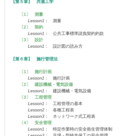
【第５章】 共通工学
〔1〕 測量
Lesson1
： 測量
〔2〕 契約
Lesson1
： 公共工事標準請負契約約款
〔3〕 設計
Lesson1
： 設計図の読み方
【第６章】 施行管理法
〔1〕 施行計画
Lesson1
： 施行計画
〔2〕 建設機械・電気設備
Lesson1
： 建設機械・電気設備
〔3〕 工程管理
Lesson1
： 工程管理の基本
Lesson2
： 各種工程表
Lesson3
： ネットワーク式工程表
〔4〕 安全管理
Lesson1
： 特定作業時の安全衛生管理体制
Lesson2
： 足場・型枠支保工の安全管理