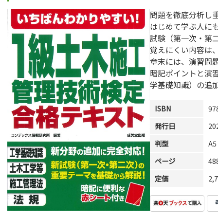
問題を徹底分析し
はじめて学ぶ人に
試験（第一次・第
覚えにくい内容は
章末には、演習問
暗記ポイントと演
学基礎知識）の追
ISBN
97
発行日
20
判型
A5
ページ
4
定価
2