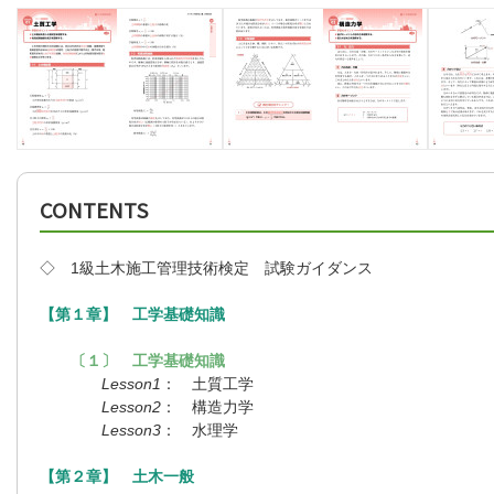
CONTENTS
◇ 1級土木施工管理技術検定 試験ガイダンス
【第１章】 工学基礎知識
〔１〕 工学基礎知識
Lesson1
： 土質工学
Lesson2
： 構造力学
Lesson3
： 水理学
【第２章】 土木一般