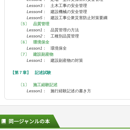
Lesson3
： 土木工事の安全管理
Lesson4
： 建設機械の安全管理
Lesson5
： 建設工事公衆災害防止対策要綱
〔5〕 品質管理
Lesson1
： 品質管理の方法
Lesson2
： 工種別品質管理
〔6〕 環境保全
Lesson1
： 環境保全
〔7〕 建設副産物
Lesson1
： 建設副産物の対策
【第７章】 記述試験
〔1〕 施工経験記述
Lesson1
： 施行経験記述の書き方
同一ジャンルの本