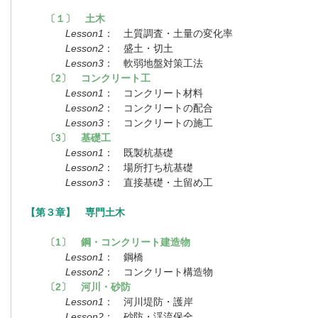
〔１〕 土木
Lesson1
： 土質調査・土量の変化率
Lesson2
： 盛土・切土
Lesson3
： 軟弱地盤対策工法
〔2〕 コンクリート工
Lesson1
： コンクリート材料
Lesson2
： コンクリートの配合
Lesson3
： コンクリートの施工
〔3〕 基礎工
Lesson1
： 既製杭基礎
Lesson2
： 場所打ち杭基礎
Lesson3
： 直接基礎・土留め工
【第３章】 専門土木
〔1〕 鋼・コンクリート建造物
Lesson1
： 鋼橋
Lesson2
： コンクリート構造物
〔2〕 河川・砂防
Lesson1
： 河川堤防・護岸
Lesson2
： 砂防・渓流保全