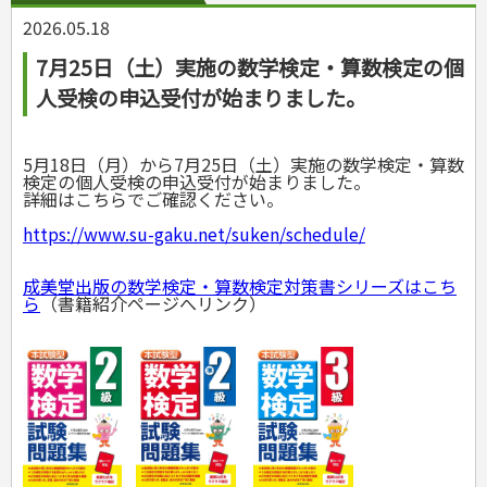
料理
健康と保育
娯楽・ゲーム・占い
野球
アウトドア
2026.05.18
手芸・クラフト
料理・レシピ
カルチャー・芸術・趣味
ゴルフ
犬・猫
ナンプレ
家庭医学・健康
こどもの本
住まい・インテリア・暮らし
おもてなし・ごちそう料理
編み物
7月25日（土）実施の数学検定・算数検定の個
辞典・語学
トレーニング
ペット・飼育
囲碁・将棋・麻雀
鉄道・車・自転車
看護・介護
ツボ・マッサージ
美容・ファッション
各国料理
ソーイング
インテリア・ハウジング
児童一般
就職活動
運転免許
ジュニアスポーツ
園芸・野菜づくり
ゲーム・マジック
音楽・楽器
辞典
人受検の申込受付が始まりました。
保育・教育
家庭医学・病気
看護一般
冠婚葬祭・手紙・ペン字
お弁当
クラフト
収納・掃除・暮らし
ダイエット・エクササイズ
学参・ドリル
おりがみ・あやとり
その他スポーツ
雑学
家相・風水・占い
趣味・鑑賞・カメラ
語学・旅行会話
原付・二輪
健康知識
介護一般
パネルシアター
就職活動
資格試験
妊娠・出産・育児
健康メニュー・ダイエット
メイク・ネイル・ヘア
冠婚葬祭・スピーチ・マナー
なぞなぞ・ゲーム
夏休みドリル
絵画・デッサン
普通免許
栄養事典
指導マニュアル
就職試験
調理器具クッキング
着物・着つけ
手紙・ペン字
妊娠・出産・育児
占い・心理ゲーム
総復習ドリル
検定試験・資格試験
5月18日（月）から7月25日（土）実施の数学検定・算数
俳句・詩・ことば
その他免許
ビジネス
生活習慣病
公務員試験
お菓子・ケーキ・パン
離乳食・幼児食・こどもレシピ
検定の個人受検の申込受付が始まりました。
のりもの・ずかん
学習・地図
英語検定・TOEIC
詳細はこちらでご確認ください。
経営・経済・法律
飲み物・お酒
旅行・歴史
読み物・絵本
自由研究・読書感想文
漢字検定・数学検定
自己啓発
マネー・株・資産
音と光のでる絵本
えんぴつちょう
https://www.su-gaku.net/suken/schedule/
簿記検定
国内・海外旅行
文庫
ビジネス・法律
自己啓発
看護・薬学
地理・歴史
国外旅行
簿記・経理・税金・保険
ビジネス読み物
文庫
ダイアリー
ケアマネジャー
成美堂出版の数学検定・算数検定対策書シリーズはこち
国内旅行
地理・地図
その他ビジネス
成美文庫
ら
（書籍紹介ページへリンク）
介護・社会福祉士
散歩・グルメ
歴史
ダイアリー
その他文庫
保育士
プラチナダイアリー プレステージ
司法書士・社労士
行政書士・宅建
FP
衛生管理・運行管理
建築・土木
電気・危険物