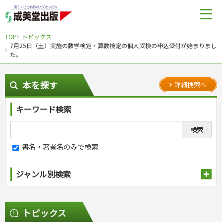
TOP
トピックス
7月25日（土）実施の数学検定・算数検定の個人受検の申込受付が始まりまし
た。
本を探す
詳細検索へ
キーワード検索
書名・著者名のみで検索
ジャンル別検索
趣味・娯楽
スポーツ
生活・暮らし
トピックス
自然・アウトドア・ペット
スポーツルール