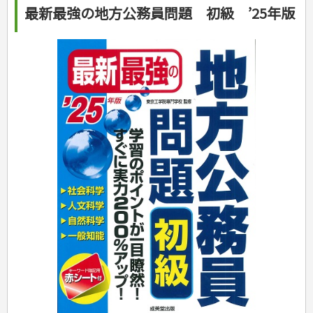
手芸・クラフト
料理・レシピ
最新最強の地方公務員問題 初級 ’25年版
カルチャー・芸術・趣味
ゴルフ
犬・猫
ナンプレ
家庭医学・健康
こどもの本
住まい・インテリア・暮らし
おもてなし・ごちそう料理
編み物
辞典・語学
トレーニング
ペット・飼育
囲碁・将棋・麻雀
鉄道・車・自転車
看護・介護
ツボ・マッサージ
美容・ファッション
各国料理
ソーイング
インテリア・ハウジング
児童一般
就職活動
運転免許
ジュニアスポーツ
園芸・野菜づくり
ゲーム・マジック
音楽・楽器
辞典
保育・教育
家庭医学・病気
看護一般
冠婚葬祭・手紙・ペン字
お弁当
クラフト
収納・掃除・暮らし
ダイエット・エクササイズ
学参・ドリル
おりがみ・あやとり
その他スポーツ
雑学
家相・風水・占い
趣味・鑑賞・カメラ
語学・旅行会話
原付・二輪
健康知識
介護一般
パネルシアター
就職活動
資格試験
妊娠・出産・育児
健康メニュー・ダイエット
メイク・ネイル・ヘア
冠婚葬祭・スピーチ・マナー
なぞなぞ・ゲーム
夏休みドリル
絵画・デッサン
普通免許
栄養事典
指導マニュアル
就職試験
調理器具クッキング
着物・着つけ
手紙・ペン字
妊娠・出産・育児
占い・心理ゲーム
総復習ドリル
検定試験・資格試験
俳句・詩・ことば
その他免許
ビジネス
生活習慣病
公務員試験
お菓子・ケーキ・パン
離乳食・幼児食・こどもレシピ
のりもの・ずかん
学習・地図
英語検定・TOEIC
経営・経済・法律
飲み物・お酒
旅行・歴史
読み物・絵本
自由研究・読書感想文
漢字検定・数学検定
自己啓発
マネー・株・資産
音と光のでる絵本
えんぴつちょう
簿記検定
国内・海外旅行
文庫
ビジネス・法律
自己啓発
看護・薬学
地理・歴史
国外旅行
簿記・経理・税金・保険
ビジネス読み物
文庫
ダイアリー
ケアマネジャー
国内旅行
地理・地図
その他ビジネス
成美文庫
介護・社会福祉士
散歩・グルメ
歴史
ダイアリー
その他文庫
保育士
プラチナダイアリー プレステージ
司法書士・社労士
行政書士・宅建
FP
衛生管理・運行管理
建築・土木
電気・危険物
調理師