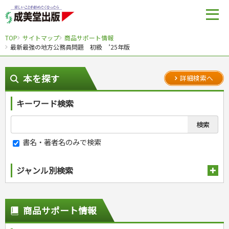
TOP
サイトマップ
商品サポート情報
最新最強の地方公務員問題 初級 ’25年版
本を探す
詳細検索へ
キーワード検索
書名・著者名のみで検索
ジャンル別検索
趣味・娯楽
スポーツ
生活・暮らし
商品サポート情報
自然・アウトドア・ペット
スポーツルール
料理
健康と保育
娯楽・ゲーム・占い
野球
アウトドア