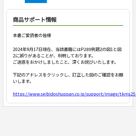
スキル・キャリアアップ
危険物取扱者
消防設備士
商品サポート情報
登録販売者
その他資格試験
本書ご愛読者の皆様
2024
年
9
月
17
日現在、当該書籍には
P289
例題
2
の図
1
と図
2
に誤りがあることが、判明しております。
ご迷惑をおかけしましたこと、深くお詫びいたします。
下記のアドレスをクリックし、訂正した図のご確認をお願
いします。
https://www.seibidoshuppan.co.jp/support/image/tkms25