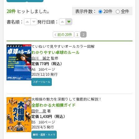
ゴルフ
28件
ヒットしました。
トレーニング
表示件数：
20件
全件
ジュニアスポーツ
書名順：
発行日順：
その他スポーツ
自然・アウトドア・ペット
前の20件
1
2
娯楽・ゲーム・占い
アウトドア
カルチャー・芸術・趣味
犬・猫
ナンプレ
ていねいで見やすいオールカラー図解
わかりやすい卓球のルール
辞典・語学
ペット・飼育
囲碁・将棋・麻雀
鉄道・車・自転車
白川 誠之
監修
運転免許
園芸・野菜づくり
ゲーム・マジック
音楽・楽器
辞典
定価 770円（税込）
雑学
家相・風水・占い
趣味・鑑賞・カメラ
語学・旅行会話
原付・二輪
A6
160ページ
生活・暮らし
絵画・デッサン
普通免許
2019/12/10 発行
俳句・詩・ことば
その他免許
料理
健康と保育
スポーツルール
手芸・クラフト
料理・レシピ
家庭医学・健康
こどもの本
住まい・インテリア・暮らし
おもてなし・ごちそう料理
編み物
看護・介護
ツボ・マッサージ
大相撲の魅力を深掘りして徹底的に解説！
美容・ファッション
各国料理
ソーイング
インテリア・ハウジング
児童一般
就職活動
全部わかる大相撲ガイド
保育・教育
家庭医学・病気
看護一般
冠婚葬祭・手紙・ペン字
お弁当
クラフト
収納・掃除・暮らし
ダイエット・エクササイズ
学参・ドリル
おりがみ・あやとり
田中 亮
著
健康知識
介護一般
パネルシアター
就職活動
資格試験
妊娠・出産・育児
健康メニュー・ダイエット
メイク・ネイル・ヘア
冠婚葬祭・スピーチ・マナー
なぞなぞ・ゲーム
夏休みドリル
定価 1,430円（税込）
栄養事典
指導マニュアル
就職試験
調理器具クッキング
着物・着つけ
手紙・ペン字
妊娠・出産・育児
B5
160ページ
占い・心理ゲーム
総復習ドリル
検定試験・資格試験
ビジネス
生活習慣病
公務員試験
2019/4/5 発行
お菓子・ケーキ・パン
離乳食・幼児食・こどもレシピ
のりもの・ずかん
学習・地図
英語検定・TOEIC
経営・経済・法律
飲み物・お酒
趣味・鑑賞・カメラ
旅行・歴史
読み物・絵本
自由研究・読書感想文
漢字検定・数学検定