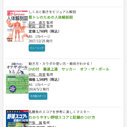
自己啓発
マネー・株・資産
音と光のでる絵本
えんぴつちょう
簿記検定
国内・海外旅行
文庫
ビジネス・法律
自己啓発
看護・薬学
しくみと動きをビジュアル解説
地理・歴史
国外旅行
簿記・経理・税金・保険
ビジネス読み物
文庫
筋トレのための人体解剖図
ダイアリー
ケアマネジャー
国内旅行
地理・地図
その他ビジネス
成美文庫
石井 直方
監修
介護・社会福祉士
散歩・グルメ
歴史
ダイアリー
肥田 岳彦
監修
その他文庫
保育士
定価 1,760円（税込）
プラチナダイアリー プレステージ
司法書士・社労士
B5
176ページ
2017/12/25 発行
行政書士・宅建
トレーニング
FP
衛生管理・運行管理
建築・土木
動き方・カラダの使い方・戦術がわかる！
電気・危険物
DVD付 最速上達 サッカー オフ・ザ・ボール
調理師
村松 尚登
監修
価格 1,540円（税込）
スキル・キャリアアップ
A5
176ページ
危険物取扱者
2014/5/2 発行
消防設備士
その他スポーツ
登録販売者
その他資格試験
名勝負のスコアを参考に楽しくマスター
わかりやすい野球スコアと記録のつけ方
戸張 誠
監修