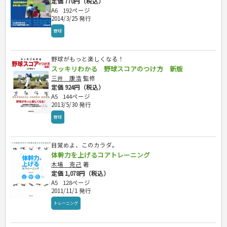
定価 770円（税込）
A6
192ページ
2014/3/25 発行
野球
野球がもっと楽しくなる！
スッキリわかる 野球スコアのつけ方 新版
三井 康浩
監修
定価 924円（税込）
A5
144ページ
2013/5/30 発行
野球
目覚めよ、このカラダ。
体幹力を上げるコアトレーニング
木場 克己
著
定価 1,078円（税込）
A5
128ページ
2011/11/1 発行
トレーニング