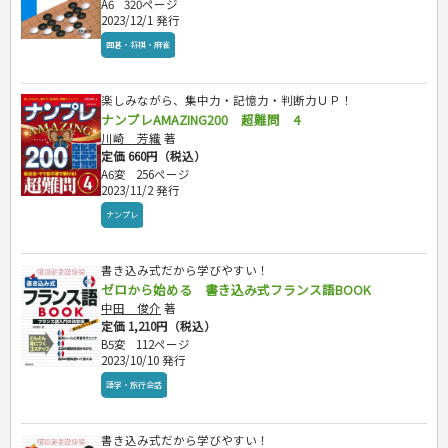
A6
320ページ
2023/12/1 発行
囲碁・将棋・麻雀
楽しみながら、集中力・記憶力・判断力ＵＰ！
ナンプレAMAZING200 超難問 4
川崎 芳織
著
定価 660円（税込）
A6変
256ページ
2023/11/2 発行
ナンプレ
書き込み式だから学びやすい！
ゼロから始める 書き込み式フランス語BOOK
中田 俊介
著
定価 1,210円（税込）
B5変
112ページ
2023/10/10 発行
語学・旅行会話
書き込み式だから学びやすい！