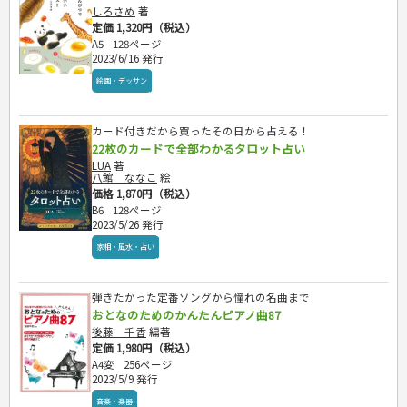
しろさめ
著
定価 1,320円（税込）
A5
128ページ
2023/6/16 発行
絵画・デッサン
カード付きだから買ったその日から占える！
22枚のカードで全部わかるタロット占い
LUA
著
八館 ななこ
絵
価格 1,870円（税込）
B6
128ページ
2023/5/26 発行
家相・風水・占い
弾きたかった定番ソングから憧れの名曲まで
おとなのためのかんたんピアノ曲87
後藤 千香
編著
定価 1,980円（税込）
A4変
256ページ
2023/5/9 発行
音楽・楽器