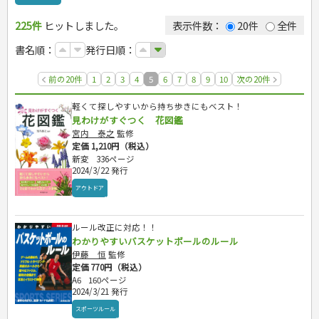
カルチャー・芸術・趣味
ゴルフ
犬・猫
ナンプレ
225件
辞典・語学
ヒットしました。
トレーニング
ペット・飼育
囲碁・将棋・麻雀
鉄道・車・自転車
表示件数：
20件
全件
運転免許
ジュニアスポーツ
園芸・野菜づくり
ゲーム・マジック
音楽・楽器
辞典
書名順：
発行日順：
その他スポーツ
雑学
家相・風水・占い
趣味・鑑賞・カメラ
語学・旅行会話
原付・二輪
生活・暮らし
絵画・デッサン
普通免許
前の20件
1
2
3
4
5
6
7
8
9
10
次の20件
俳句・詩・ことば
その他免許
料理
健康と保育
手芸・クラフト
料理・レシピ
軽くて探しやすいから持ち歩きにもベスト！
家庭医学・健康
こどもの本
住まい・インテリア・暮らし
おもてなし・ごちそう料理
編み物
見わけがすぐつく 花図鑑
看護・介護
ツボ・マッサージ
宮内 泰之
監修
美容・ファッション
各国料理
ソーイング
インテリア・ハウジング
児童一般
就職活動
保育・教育
家庭医学・病気
看護一般
定価 1,210円（税込）
冠婚葬祭・手紙・ペン字
お弁当
クラフト
収納・掃除・暮らし
ダイエット・エクササイズ
学参・ドリル
おりがみ・あやとり
新変
336ページ
健康知識
介護一般
パネルシアター
就職活動
資格試験
妊娠・出産・育児
健康メニュー・ダイエット
メイク・ネイル・ヘア
冠婚葬祭・スピーチ・マナー
なぞなぞ・ゲーム
夏休みドリル
2024/3/22 発行
栄養事典
指導マニュアル
就職試験
調理器具クッキング
着物・着つけ
手紙・ペン字
妊娠・出産・育児
占い・心理ゲーム
総復習ドリル
検定試験・資格試験
アウトドア
ビジネス
生活習慣病
公務員試験
お菓子・ケーキ・パン
離乳食・幼児食・こどもレシピ
のりもの・ずかん
学習・地図
英語検定・TOEIC
経営・経済・法律
飲み物・お酒
旅行・歴史
読み物・絵本
自由研究・読書感想文
漢字検定・数学検定
ルール改正に対応！！
自己啓発
マネー・株・資産
音と光のでる絵本
えんぴつちょう
簿記検定
国内・海外旅行
わかりやすいバスケットボールのルール
文庫
ビジネス・法律
自己啓発
看護・薬学
地理・歴史
国外旅行
伊藤 恒
監修
簿記・経理・税金・保険
ビジネス読み物
文庫
ダイアリー
ケアマネジャー
定価 770円（税込）
国内旅行
地理・地図
その他ビジネス
成美文庫
A6
160ページ
介護・社会福祉士
散歩・グルメ
歴史
ダイアリー
2024/3/21 発行
その他文庫
保育士
プラチナダイアリー プレステージ
スポーツルール
司法書士・社労士