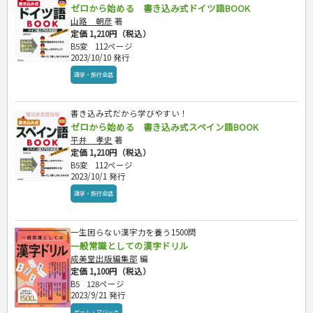
ゼロから始める 書き込み式ドイツ語BOOK
山路 朝彦
著
定価 1,210円（税込）
B5変
112ページ
2023/10/10 発行
語学・旅行会話
書き込み式だから学びやすい！
ゼロから始める 書き込み式スペイン語BOOK
平井 孝史
著
定価 1,210円（税込）
B5変
112ページ
2023/10/1 発行
語学・旅行会話
一生困らない漢字力を養う1500問
一般常識としての漢字ドリル
成美堂出版編集部
編
定価 1,100円（税込）
B5
128ページ
2023/9/21 発行
ゲーム・マジック