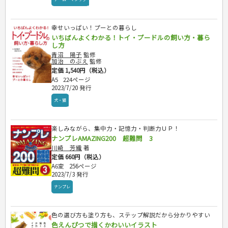
幸せいっぱい！プーとの暮らし
いちばんよくわかる！トイ・プードルの飼い方・暮ら
し方
青沼 陽子
監修
加治 のぶえ
監修
定価 1,540円（税込）
A5
224ページ
2023/7/20 発行
犬・猫
楽しみながら、集中力・記憶力・判断力ＵＰ！
ナンプレAMAZING200 超難問 3
川崎 芳織
著
定価 660円（税込）
A6変
256ページ
2023/7/3 発行
ナンプレ
色の選び方も塗り方も、ステップ解説だから分かりやすい
色えんぴつで描くかわいいイラスト