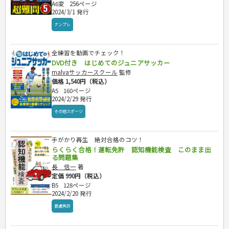
A6変
256ページ
2024/3/1 発行
ナンプレ
全練習を動画でチェック！
DVD付き はじめてのジュニアサッカー
malvaサッカースクール
監修
価格 1,540円（税込）
A5
160ページ
2024/2/29 発行
その他スポーツ
手がかり再生 絶対合格のコツ！
らくらく合格！運転免許 認知機能検査 このまま出
る問題集
長 信一
著
定価 990円（税込）
B5
128ページ
2024/2/20 発行
普通免許