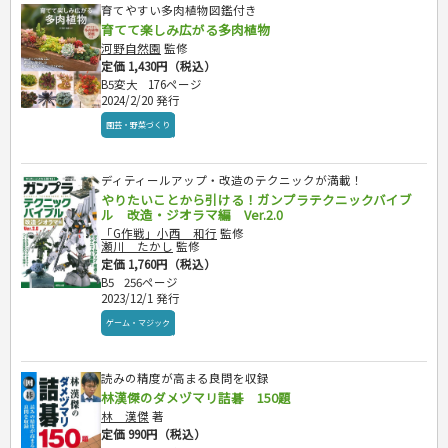
育てやすい多肉植物図鑑付き
育てて楽しみ広がる多肉植物
河野自然園
監修
定価 1,430円（税込）
B5変大
176ページ
2024/2/20 発行
園芸・野菜づくり
ディティールアップ・改造のテクニックが満載！
やりたいことから引ける！ガンプラテクニックバイブ
ル 改造・ジオラマ編 Ver.2.0
「G作戦」小西 和行
監修
瀬川 たかし
監修
定価 1,760円（税込）
B5
256ページ
2023/12/1 発行
ゲーム・マジック
読みの精度が高まる良問を収録
林漢傑のダメヅマリ詰碁 150題
林 漢傑
著
定価 990円（税込）