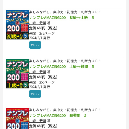
行政書士・宅建
FP
楽しみながら、集中力・記憶力・判断力ＵＰ！
衛生管理・運行管理
ナンプレAMAZING200 初級→上級 5
建築・土木
川崎 芳織
著
定価 660円（税込）
電気・危険物
A6変
272ページ
調理師
2024/3/1 発行
スキル・キャリアアップ
ナンプレ
危険物取扱者
消防設備士
登録販売者
楽しみながら、集中力・記憶力・判断力ＵＰ！
ナンプレAMAZING200 上級→難問 5
その他資格試験
川崎 芳織
著
定価 660円（税込）
A6変
256ページ
2024/3/1 発行
ナンプレ
楽しみながら、集中力・記憶力・判断力ＵＰ！
ナンプレAMAZING200 超難問 5
川崎 芳織
著
定価 660円（税込）