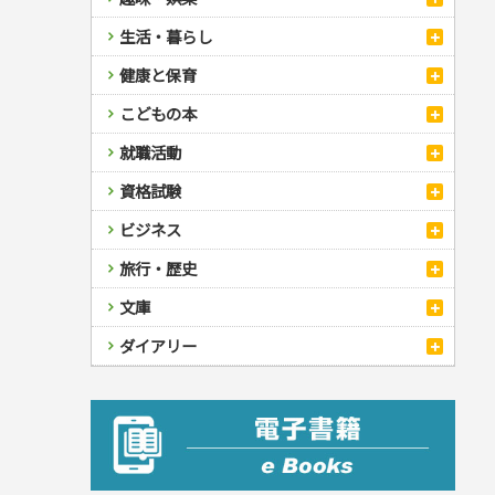
スポーツ
生活・暮らし
自然・アウトドア・ペット
スポーツルール
料理
健康と保育
娯楽・ゲーム・占い
野球
アウトドア
手芸・クラフト
料理・レシピ
カルチャー・芸術・趣味
ゴルフ
犬・猫
ナンプレ
家庭医学・健康
こどもの本
住まい・インテリア・暮らし
おもてなし・ごちそう料理
編み物
辞典・語学
トレーニング
ペット・飼育
囲碁・将棋・麻雀
鉄道・車・自転車
看護・介護
ツボ・マッサージ
美容・ファッション
各国料理
ソーイング
インテリア・ハウジング
児童一般
就職活動
運転免許
ジュニアスポーツ
園芸・野菜づくり
ゲーム・マジック
音楽・楽器
辞典
保育・教育
家庭医学・病気
看護一般
冠婚葬祭・手紙・ペン字
お弁当
クラフト
収納・掃除・暮らし
ダイエット・エクササイズ
学参・ドリル
おりがみ・あやとり
その他スポーツ
雑学
家相・風水・占い
趣味・鑑賞・カメラ
語学・旅行会話
原付・二輪
健康知識
介護一般
パネルシアター
就職活動
資格試験
妊娠・出産・育児
健康メニュー・ダイエット
メイク・ネイル・ヘア
冠婚葬祭・スピーチ・マナー
なぞなぞ・ゲーム
夏休みドリル
絵画・デッサン
普通免許
栄養事典
指導マニュアル
就職試験
調理器具クッキング
着物・着つけ
手紙・ペン字
妊娠・出産・育児
占い・心理ゲーム
総復習ドリル
検定試験・資格試験
俳句・詩・ことば
その他免許
ビジネス
生活習慣病
公務員試験
お菓子・ケーキ・パン
離乳食・幼児食・こどもレシピ
のりもの・ずかん
学習・地図
英語検定・TOEIC
経営・経済・法律
飲み物・お酒
旅行・歴史
読み物・絵本
自由研究・読書感想文
漢字検定・数学検定
自己啓発
マネー・株・資産
音と光のでる絵本
えんぴつちょう
簿記検定
国内・海外旅行
文庫
ビジネス・法律
自己啓発
看護・薬学
地理・歴史
国外旅行
簿記・経理・税金・保険
ビジネス読み物
文庫
ダイアリー
ケアマネジャー
国内旅行
地理・地図
その他ビジネス
成美文庫
介護・社会福祉士
散歩・グルメ
歴史
ダイアリー
その他文庫
保育士
プラチナダイアリー プレステージ
司法書士・社労士
行政書士・宅建
FP
衛生管理・運行管理