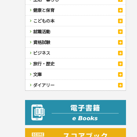
自然・アウトドア・ペット
スポーツルール
料理
健康と保育
娯楽・ゲーム・占い
野球
アウトドア
手芸・クラフト
料理・レシピ
カルチャー・芸術・趣味
ゴルフ
犬・猫
ナンプレ
家庭医学・健康
こどもの本
住まい・インテリア・暮らし
おもてなし・ごちそう料理
編み物
辞典・語学
トレーニング
ペット・飼育
囲碁・将棋・麻雀
鉄道・車・自転車
看護・介護
ツボ・マッサージ
美容・ファッション
各国料理
ソーイング
インテリア・ハウジング
児童一般
就職活動
運転免許
ジュニアスポーツ
園芸・野菜づくり
ゲーム・マジック
音楽・楽器
辞典
保育・教育
家庭医学・病気
看護一般
冠婚葬祭・手紙・ペン字
お弁当
クラフト
収納・掃除・暮らし
ダイエット・エクササイズ
学参・ドリル
おりがみ・あやとり
その他スポーツ
雑学
家相・風水・占い
趣味・鑑賞・カメラ
語学・旅行会話
原付・二輪
健康知識
介護一般
パネルシアター
就職活動
資格試験
妊娠・出産・育児
健康メニュー・ダイエット
メイク・ネイル・ヘア
冠婚葬祭・スピーチ・マナー
なぞなぞ・ゲーム
夏休みドリル
絵画・デッサン
普通免許
栄養事典
指導マニュアル
就職試験
調理器具クッキング
着物・着つけ
手紙・ペン字
妊娠・出産・育児
占い・心理ゲーム
総復習ドリル
検定試験・資格試験
俳句・詩・ことば
その他免許
ビジネス
生活習慣病
公務員試験
お菓子・ケーキ・パン
離乳食・幼児食・こどもレシピ
のりもの・ずかん
学習・地図
英語検定・TOEIC
経営・経済・法律
飲み物・お酒
旅行・歴史
読み物・絵本
自由研究・読書感想文
漢字検定・数学検定
自己啓発
マネー・株・資産
音と光のでる絵本
えんぴつちょう
簿記検定
国内・海外旅行
文庫
ビジネス・法律
自己啓発
看護・薬学
地理・歴史
国外旅行
簿記・経理・税金・保険
ビジネス読み物
文庫
ダイアリー
ケアマネジャー
国内旅行
地理・地図
その他ビジネス
成美文庫
介護・社会福祉士
散歩・グルメ
歴史
ダイアリー
その他文庫
保育士
プラチナダイアリー プレステージ
司法書士・社労士
行政書士・宅建
FP
衛生管理・運行管理
建築・土木