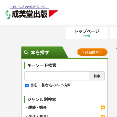
トップページ
HOME
本を探す
詳細検索へ
キーワード検索
書名・著者名のみで検索
ジャンル別検索
趣味・娯楽
スポーツ
生活・暮らし