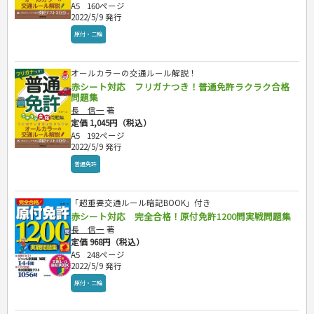
A5
160ページ
2022/5/9 発行
原付・二輪
オールカラーの交通ルール解説！
赤シート対応 フリガナつき！普通免許ラクラク合格
問題集
長 信一
著
定価 1,045円（税込）
A5
192ページ
2022/5/9 発行
普通免許
「超重要交通ルール暗記BOOK」付き
赤シート対応 完全合格！原付免許1200問実戦問題集
長 信一
著
定価 968円（税込）
A5
248ページ
2022/5/9 発行
原付・二輪