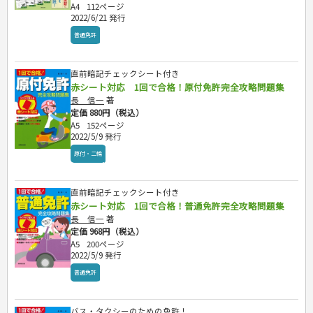
A4
112ページ
2022/6/21 発行
普通免許
直前暗記チェックシート付き
赤シート対応 1回で合格！原付免許完全攻略問題集
長 信一
著
定価 880円（税込）
A5
152ページ
2022/5/9 発行
原付・二輪
直前暗記チェックシート付き
赤シート対応 1回で合格！普通免許完全攻略問題集
長 信一
著
定価 968円（税込）
A5
200ページ
2022/5/9 発行
普通免許
バス・タクシーのための免許！