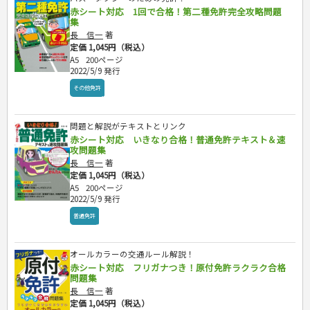
赤シート対応 1回で合格！第二種免許完全攻略問題
集
長 信一
著
定価 1,045円（税込）
A5
200ページ
2022/5/9 発行
その他免許
問題と解説がテキストとリンク
赤シート対応 いきなり合格！普通免許テキスト＆速
攻問題集
長 信一
著
定価 1,045円（税込）
A5
200ページ
2022/5/9 発行
普通免許
オールカラーの交通ルール解説！
赤シート対応 フリガナつき！原付免許ラクラク合格
問題集
長 信一
著
定価 1,045円（税込）