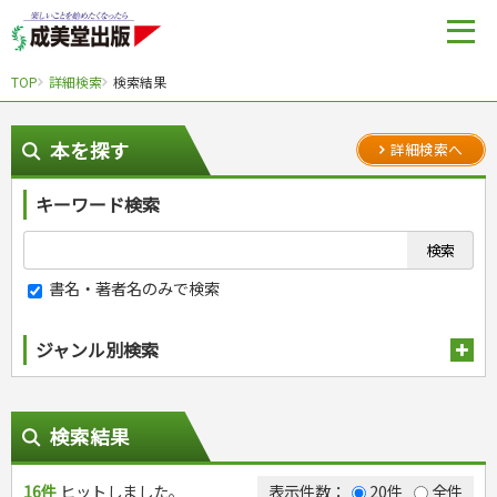
TOP
詳細検索
検索結果
本を探す
詳細検索へ
キーワード検索
書名・著者名のみで検索
ジャンル別検索
趣味・娯楽
スポーツ
生活・暮らし
検索結果
自然・アウトドア・ペット
スポーツルール
料理
健康と保育
娯楽・ゲーム・占い
野球
アウトドア
16件
手芸・クラフト
ヒットしました。
料理・レシピ
表示件数：
20件
全件