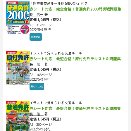
「超重要交通ルール暗記BOOK」付き
赤シート対応 完全合格！普通免許2000問実戦問題集
長 信一
著
定価 1,045円（税込）
A5
312ページ
2022/5/9 発行
普通免許
イラストで覚えられる交通ルール
赤シート対応 最短合格！原付免許テキスト＆問題集
長 信一
著
定価 1,045円（税込）
A5
168ページ
2022/5/9 発行
原付・二輪
イラストで覚えられる交通ルール
赤シート対応 最短合格！普通免許テキスト＆問題集
長 信一
著
定価 1,045円（税込）
A5
200ページ
2022/5/9 発行