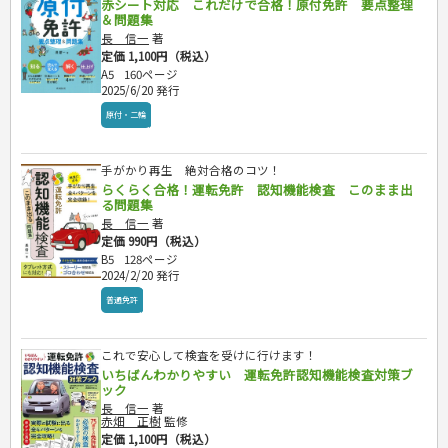
赤シート対応 これだけで合格！原付免許 要点整理
危険物取扱者
＆問題集
消防設備士
長 信一
著
定価 1,100円（税込）
登録販売者
A5
160ページ
その他資格試験
2025/6/20 発行
原付・二輪
手がかり再生 絶対合格のコツ！
らくらく合格！運転免許 認知機能検査 このまま出
る問題集
長 信一
著
定価 990円（税込）
B5
128ページ
2024/2/20 発行
普通免許
これで安心して検査を受けに行けます！
いちばんわかりやすい 運転免許認知機能検査対策ブ
ック
長 信一
著
赤畑 正樹
監修
定価 1,100円（税込）