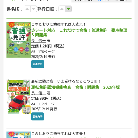
カルチャー・芸術・趣味
ゴルフ
犬・猫
ナンプレ
家庭医学・健康
こどもの本
住まい・インテリア・暮らし
おもてなし・ごちそう料理
編み物
辞典・語学
トレーニング
ペット・飼育
囲碁・将棋・麻雀
鉄道・車・自転車
書名順：
発行日順：
看護・介護
ツボ・マッサージ
美容・ファッション
各国料理
ソーイング
インテリア・ハウジング
児童一般
就職活動
運転免許
ジュニアスポーツ
園芸・野菜づくり
ゲーム・マジック
音楽・楽器
辞典
保育・教育
家庭医学・病気
看護一般
冠婚葬祭・手紙・ペン字
お弁当
クラフト
収納・掃除・暮らし
ダイエット・エクササイズ
学参・ドリル
おりがみ・あやとり
その他スポーツ
雑学
家相・風水・占い
趣味・鑑賞・カメラ
語学・旅行会話
原付・二輪
健康知識
介護一般
パネルシアター
就職活動
このとおりに勉強すれば大丈夫！
資格試験
妊娠・出産・育児
健康メニュー・ダイエット
メイク・ネイル・ヘア
冠婚葬祭・スピーチ・マナー
なぞなぞ・ゲーム
夏休みドリル
絵画・デッサン
普通免許
栄養事典
指導マニュアル
赤シート対応 これだけで合格！普通免許 要点整理
就職試験
調理器具クッキング
着物・着つけ
手紙・ペン字
妊娠・出産・育児
占い・心理ゲーム
総復習ドリル
検定試験・資格試験
俳句・詩・ことば
その他免許
＆問題集
ビジネス
生活習慣病
公務員試験
お菓子・ケーキ・パン
離乳食・幼児食・こどもレシピ
のりもの・ずかん
学習・地図
長 信一
著
英語検定・TOEIC
経営・経済・法律
飲み物・お酒
定価 1,210円（税込）
旅行・歴史
読み物・絵本
自由研究・読書感想文
漢字検定・数学検定
自己啓発
マネー・株・資産
A5
176ページ
音と光のでる絵本
えんぴつちょう
簿記検定
国内・海外旅行
2026/2/16 発行
文庫
ビジネス・法律
自己啓発
看護・薬学
地理・歴史
国外旅行
普通免許
簿記・経理・税金・保険
ビジネス読み物
文庫
ダイアリー
ケアマネジャー
国内旅行
地理・地図
その他ビジネス
成美文庫
介護・社会福祉士
散歩・グルメ
歴史
ダイアリー
その他文庫
最新試験対応！いま受けるならこの１冊！
保育士
プラチナダイアリー プレステージ
運転免許認知機能検査 合格！問題集 2026年版
司法書士・社労士
長 信一
著
行政書士・宅建
定価 990円（税込）
FP
A4
112ページ
衛生管理・運行管理
2025/12/19 発行
建築・土木
普通免許
電気・危険物
調理師
このとおりに勉強すれば大丈夫！
スキル・キャリアアップ